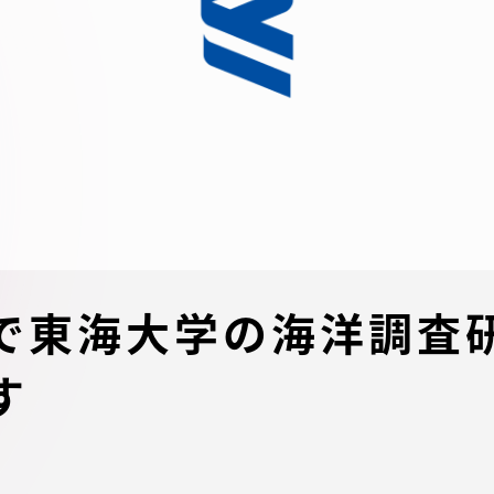
デジタルパンフレットライ
リー
受験イベント
テム
入学案内
ター
学費
・体制
東海大学会員サイト案内（
で東海大学の海洋調査
請求）
・施設
す
出願方法
合否発表・入学手続