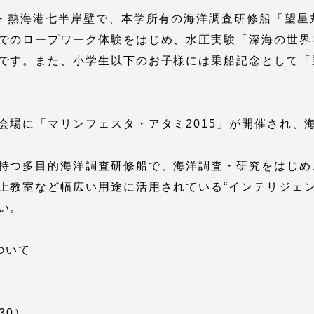
館
・熱海港七半岸壁で、本学所有の海洋調査研修船「望星丸
でのロープワーク体験をはじめ、水圧実験「深海の世界
奨学金
 教員・研究者ガイド
です。また、小学生以下のお子様には乗船記念として「
会場に「マリンフェスタ・アタミ2015」が開催され、
持つ多目的海洋調査研修船で、海洋調査・研究をはじめ
携
学園ネットワーク
上教室など幅広い用途に活用されている“インテリジェン
い。
学園ネットワーク
ついて
携
厚生施設
30）
学園関連機関