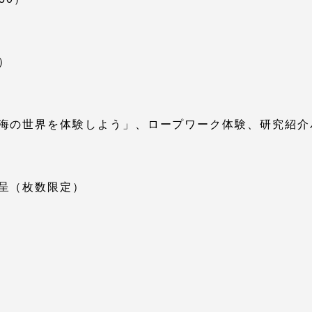
就職（採用担当者向け
卒業生サービス
）
関連教育機関
海の世界を体験しよう」、ロープワーク体験、研究紹介
呈（枚数限定）