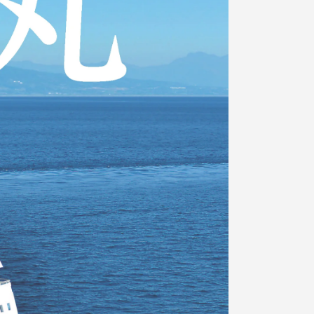
っての
認証評価
中文