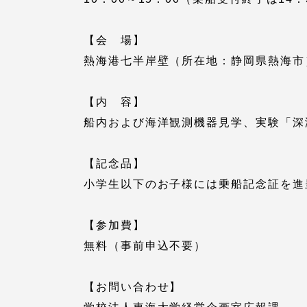
留学生への情報 – TOKAI
Inbound
【会 場】
キャリア
熱海港七半岸壁（所在地：静岡県熱海市
情報）
海外ネットワーク
【内 容】
船内および海洋観測機器見学、実験「深
Global Programs
【記念品】
外国人研究者
小学生以下のお子様には乗船記念証を進
特色ある国際活動
【参加費】
無料（事前申込不要）
グローバル大学へ向けた取り組
みのための基本理念
【お問い合わせ】