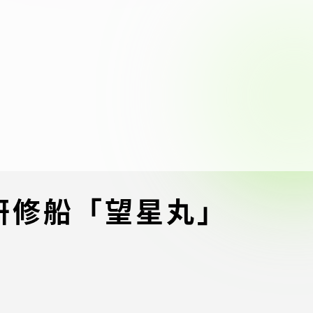
ブラ
スポーツインフォ
ToCoチャレ
海外研修航海
キャリア就職（学内向け情報）
資料
研修船「望星丸」