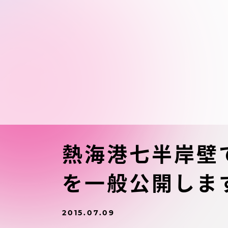
東海大学の障がい学生支援に関
大学院
する取り組みについて
教育方針
東海大学環境憲章
教育シス
ダイバーシティ推進
教育セン
中期目標
研究支援
学則・諸規程
熱海港七半岸壁
スポーツ
を一般公開しま
コンプライアンス
研究所
キャンパス案内
2015.07.09