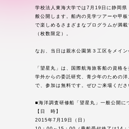
付属図書
学校法人東海大学では7月19日に静岡県
在学生の皆様
般公開します。船内の見学ツアーや甲板
東海大学
で楽しめるさまざまなプログラムが満載
保護者の方
（枚数限定）。
教育・研究組織について
なお、当日は親水公園第３工区をメイン
「望星丸」は、国際航海旅客船の資格を
グローバルネットワーク
学外連
学外からの委託研究、青少年のための洋
で、参加は無料です。ぜひご来場くださ
グローバルネットワーク
学外連携
■海洋調査研修船「望星丸」一般公開に
海外派遣留学プログラム –
産官学連
【日 時】
TOKAI Outbound
2015年7月19日（日）
10：00～15：00（乗船受付終了は14：
地域連携