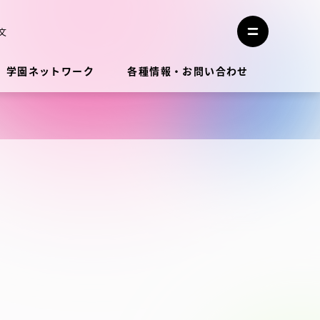
メ
ニ
文
メ
ュ
ニ
ー
ュ
を
学園ネットワーク
各種情報・お問い合わせ
ー
閉
を
じ
開
る
く
教員・研究者ガイド
学生生活
学生生活
学生生活サポート