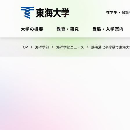
コ
ン
在学生・保護
テ
海
ン
大学の概要
教育・研究
受験・入学案内
洋
ツ
学
に
在学生・保護者向けポータル
部
TOP
海洋学部
海洋学部ニュース
熱海港七半岸壁で東海大
ス
（TIPS）
キ
ッ
プ
大学の概要
教育・
大学の概要
教育・研
理念・歴史
学部・学