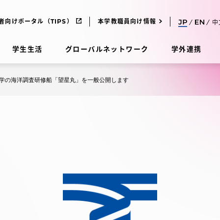
者向けポータル（TIPS）
本学教職員向け情報
中
学生生活
グローバルネットワーク
学外連携
学の海洋調査研修船「望星丸」を一般公開します
受験・入学案内
研究
受験・入学案内
究
受験・入学案内
科
入試制度