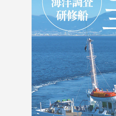
TOKAIスポーツ
教育研究上の目的
及び養成する人材
像と３つのポリシ
ー
資料請求
お問い