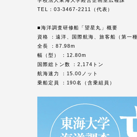
学校法人東海大学経営企画室広報課
語学教育センター
TEL：03-3467-2211（代表）
■海洋調査研修船「望星丸」概要
資格 ：遠洋、国際航海、旅客船（第一
全長 ：87.98m
幅（型） ：12.80m
国際総トン数 ：2,174トン
アク
航海速力 ：15.00ノット
乗船定員 ：190名（含乗組員）
品川キャン
阿蘇くまも
臨空キャン