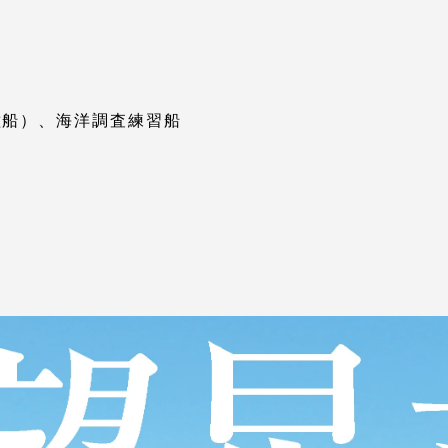
種船）、海洋調査練習船
セス情報
パス
湘南キャンパス
伊勢原キャンパス
と
札幌キャンパス
パス