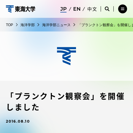
コ
メ
サ
中文
ニ
イ
サ
メ
ン
ュ
ト
海
イ
ニ
テ
ー
検
ト
ュ
洋
TOP
海洋学部
海洋学部ニュース
「プランクトン観察会」を開催し
を
索
検
ー
在学生・保護者向けポータル（TIPS）
ン
閉
を
学
索
を
ツ
じ
閉
を
開
部
る
じ
開
く
に
る
く
受験・入学案内
ス
キ
ッ
教員・研究者ガイド
プ
「プランクトン観察会」を開催
大学の概要
しました
教育・研究
2016.08.10