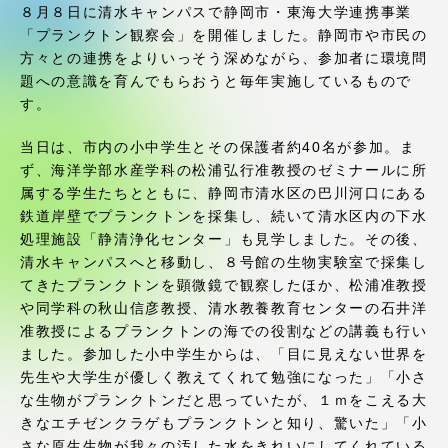
受験・入学案内
８月８日に清水キャンパスで静岡市・東海大学連携事業
「プランクトン観察会」を開催しました。静岡市や市民の
方々との連携をよりいっそう深めながら、参加者に環境問
学生生活
題への意識を育んでもらおうと毎年実施しているもので
す。
グローバルネットワーク
当日は、市内の小中学生とその保護者約40名が参加。ま
ず、海洋学部水産学科の松浦弘行准教授のゼミナールに所
学外連携
属する学生たちとともに、静岡市清水区の巴川河口にある
鉄道岸壁でプランクトンを採集し、続いて清水区内の下水
処理施設「静清浄化センター」も見学しました。その後、
学園ネットワーク
清水キャンパスへと移動し、８号館の生物実験室で採集し
てきたプランクトンを顕微鏡で観察したほか、松浦准教授
各種情報・お問い合わせ
や同学科の秋山信彦教授、清水教養教育センターの石井洋
准教授によるプランクトンの海での役割などの講義も行い
ました。参加した小中学生からは、「目に見えない世界を
先生や大学生が優しく教えてくれて勉強になった」「小さ
な生物がプランクトンだと思っていたが、１ｍをこえる大
きなエチゼンクラゲもプランクトンと知り、驚いた」「小
さな原生生物が我々の汚した水をきれいにしてくれている