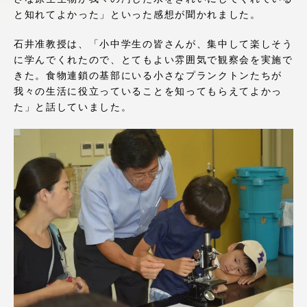
アクセス情報
と知れてよかった」といった感想が聞かれました。
石井准教授は、「小中学生の皆さんが、集中して楽しそう
に学んでくれたので、とてもよい雰囲気で観察会を実施で
品川キャンパス
湘南キャンパス
きた。食物連鎖の基部にいる小さなプランクトンたちが
伊勢原キャンパス
静岡キャンパス
我々の生活に役立っていることを知ってもらえてよかっ
た」と話していました。
熊本キャンパス
阿蘇くまもと
臨空キャンパス
札幌キャンパス