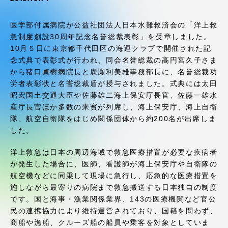
受験・入学案内
医学部付属病院が公益社団法人日本水難救済会の「洋上救
学生生活
急制度創設30周年記念名誉総裁表彰」を受章しました。
10月５日に東京都千代田区の海運クラブで開催された記
念式典で表彰式が行われ、同会名誉総裁の高円宮久子さま
グローバルネットワーク
から猪口貞樹病院長と廣瀬利美雄事務部長に、名誉総裁功
労者表彰状と名誉総裁盾が授与されました。式典には太田
学外連携
昭宏国土交通大臣や佐藤雄二海上保安庁長官、佐藤一雄水
産庁長官ほか多数の来賓が列席し、海上保安庁、海上自衛
隊、航空自衛隊をはじめ関係団体から約200名が出席しま
学園ネットワーク
した。
洋上救急は日本の周辺海域で救急医療措置が必要な疾病者
各種情報・お問い合わせ
が発生した場合に、医師、看護師が海上保安庁や自衛隊の
航空機などに同乗して現場に急行し、応急的な医療措置を
施しながら最寄りの病院まで救急搬送する日本独自の制度
です。国と海事・漁業関係業界、143の医療機関など官公
民の連携協力により維持運営されており、国籍を問わず、
商船や漁船、クルーズ船の船員や乗客を対象としていま