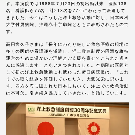
す。本病院では1988年７月23日の初出動以来、医師136
アクセス情報
名、看護師ら77名、計213名を77回にわたって派遣して
きました。今回はこうした洋上救急活動に対し、日本医科
大学付属病院、沖縄赤十字病院とともに表彰されたもので
品川キャンパス
湘南キャンパス
す。
伊勢原キャンパス
静岡キャンパス
高円宮久子さまは「長年にわたり厳しい救急医療の現場に
熊本キャンパス
阿蘇くまもと
多くの医師や看護師を派遣し、洋上救急制度の円滑な維持
臨空キャンパス
運営のために温かいご理解とご支援を寄せてこられた皆さ
んに感謝します」とあいさつされました。本病院の医師と
札幌キャンパス
して初の洋上救急活動にも携わった猪口病院長は、「これ
までの取り組みを評価していただき、大変光栄に思いま
す。四方を海に囲まれた日本において、洋上での救急活動
は不可欠。引き続き協力していきたい」と話しています。