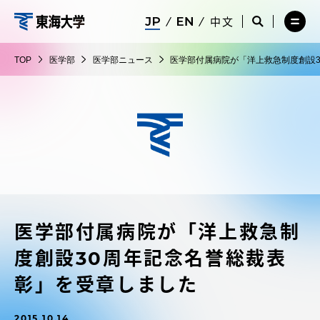
コ
メ
サ
中文
ニ
イ
サ
メ
ン
ュ
ト
医
イ
ニ
テ
ー
検
ト
ュ
学
TOP
医学部
医学部ニュース
医学部付属病院が「洋上救急制度創設
を
索
検
ー
在学生・保護者向けポータル（TIPS）
ン
閉
を
部
索
を
ツ
じ
閉
を
開
る
じ
開
く
に
る
く
受験・入学案内
ス
キ
ッ
教員・研究者ガイド
プ
医学部付属病院が「洋上救急制
大学の概要
度創設30周年記念名誉総裁表
教育・研究
彰」を受章しました
2015.10.14