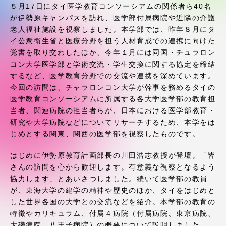
受験・入学案内
５月17日にタイ医学教育コンソーシアムの関係者ら40名
が伊勢原キャンパスを訪れ、医学部付属病院や近隣の介護
老人福祉施設を視察しました。本学部では、昨年８月にタ
学生生活
イ公衆衛生省と医療分野を担う人材育成での連携に向けた
覚書を取り交わしたほか、今年１月には同国・チュラロン
グローバルネットワーク
コン大学医学部と学術交流・学生交換に関する協定を締結
するなど、医学教育分野での交流や連携を深めています。
今回の訪問は、チャラロンコン大学が幹事を務めるタイの
学外連携
医学教育コンソーシアムに所属する各大学医学部の教育担
当者、関連病院の担当者らが、日本における医学部教育・
研究や大学病院などについてリサーチするため、本学をは
学園ネットワーク
じめとする関東、関西の医学部を視察したものです。
各種情報・お問い合わせ
はじめに伊勢原教育計画部長の川田浩志教授が登壇。「皆
さんの訪問を心から歓迎します。有意義な視察となるよう
協力します」とあいさつしました。続いて医学部の教員
が、東海大学の建学の精神や歴史のほか、タイをはじめと
した世界各国の大学との交流などを紹介。本学部の教育の
特徴やカリキュラム、付属４病院（付属病院、東京病院、
大磯病院、八王子病院）の概要について説明しました。