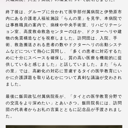
アクセス情報
終了後は、グループに分かれて医学部付属病院と伊勢原市
内にある介護老人福祉施設「らんの里」を見学。本病院で
は事務職員の案内で、病棟や中央手術室、リハビリテーシ
品川キャンパス
湘南キャンパス
ョン室、高度救命救急センターのほか、ドクターヘリや建
伊勢原キャンパス
静岡キャンパス
物の免震構造などを視察しました。訪問団は、入院、手
術、救急搬送される患者の数やドクターヘリの出動システ
熊本キャンパス
阿蘇くまもと
ムなどについて熱心に質問し、「多くの患者に対応するた
臨空キャンパス
めに十分にスペースを確保し、質の高い医療を機能的に提
供していると感じました」と話していました。また「らん
札幌キャンパス
の里」では、高齢化の対応に苦慮するタイの医学教育にい
かに介護課題を取り込むかについて真剣な議論が交わされ
ました。
最後に飯田政弘付属病院長が、「タイとの医学教育分野で
の交流をより深めたい」とあいさつ。飯田院長には、訪問
団の代表者からお礼の言葉とともに記念品が手渡されまし
た。