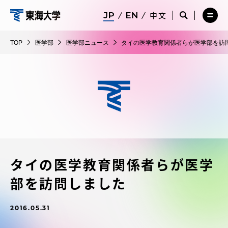
コ
メ
サ
中文
ニ
イ
サ
メ
ン
ュ
ト
医
イ
ニ
テ
ー
検
ト
ュ
学
TOP
医学部
医学部ニュース
タイの医学教育関係者らが医学部を訪
を
索
検
ー
在学生・保護者向けポータル（TIPS）
ン
閉
を
部
索
を
ツ
じ
閉
を
開
る
じ
開
く
に
る
く
受験・入学案内
ス
キ
ッ
教員・研究者ガイド
プ
タイの医学教育関係者らが医学
大学の概要
部を訪問しました
教育・研究
2016.05.31