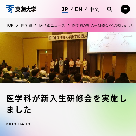
コ
メ
サ
中文
ニ
イ
サ
メ
ン
ュ
ト
医
イ
ニ
テ
ー
検
ト
ュ
学
TOP
医学部
医学部ニュース
医学科が新入生研修会を実施しました
を
索
検
ー
在学生・保護者向けポータル（TIPS）
ン
閉
を
部
索
を
ツ
じ
閉
を
開
る
じ
開
く
に
る
く
受験・入学案内
ス
キ
ッ
教員・研究者ガイド
プ
医学科が新入生研修会を実施し
大学の概要
ました
教育・研究
2019.04.19