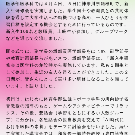
受験・入学案内
医学部医学科では４月４日、５日に神奈川県箱根町で、新
入生研修会を実施しました。学生同士や教職員との共同体
験を通して大学生活への動機づけを高め、一人ひとりが学
学生生活
習目標を設定する機会とするために行っているものです。
新入生109名と教職員、上級生が参加し、グループワーク
グローバルネットワーク
などを通じて交流しました。
開会式では、副学長の坂部貢医学部長をはじめ、副学部長
学外連携
や教育計画部長らがあいさつ。坂部学部長は、「新入生研
修会は医学科の創設時から実施しています。私も１期生と
して参加し、生涯の友人を得ることができました。この２
学園ネットワーク
日間が、皆さんにとって実り多い研修になることを願って
います」と語りました。
各種情報・お問い合わせ
初日は、はじめに体育学部生涯スポーツ学科の川向妙子名
誉教授の指導のもと、ゲームやアクティビティーでリラッ
クス。その後、懇話会（学習をともにする小人数グルー
プ）に分かれ、各懇話会の担当教員を交えて「AI時代に
おける医師の素養」をテーマに討論会を行いました。続い
て実施した講演会では、和泉俊一郎特任教授（専門診療学