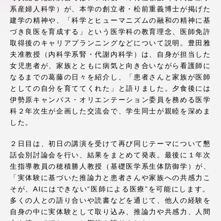
系産婦人科学）が、本学の創立者・松前重義博士が掲げた
アクセス情報
建学の精神や、「科学とヒューマニズムの融和の精神に基
づき良医を育成する」という医学科の教育理念、医師免許
取得後のキャリアプランニングなどについて説明。豊田雅
品川キャンパス
湘南キャンパス
夫准教授（内科学系腎・代謝内科学）は、自身が担当した
伊勢原キャンパス
静岡キャンパス
女児患者が、家族とともに病気と向き合いながら看護師に
なるまでの葛藤の日々を紹介し、「患者さんと家族が医師
熊本キャンパス
阿蘇くまもと
としての自分を育ててくれた」と語りました。夕食後には
臨空キャンパス
伊勢原キャンパス・オリエンテーション委員を務める医学
科２年次生が企画した交流会で、学生同士が親睦を深めま
札幌キャンパス
した。
２日目は、初日の講演を受けて再び同じテーマについて懇
話会別討論会を行い、結果をまとめて発表。最後に１年次
生指導教員の穂積勝人教授（基礎医学系生体防御学）が、
「実体験に基づいた推論力と患者さんや家族への共感力こ
そが、AIにはできない“医師による医療”を可能にします。
多くの人との語り合いや読書などを通じて、他人の経験を
自身の中に実体験として取り込み、推論力や共感力、人間