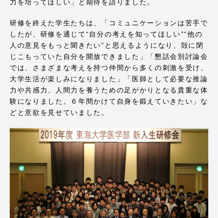
TOKAIスポーツ
力を培ってほしい」と期待を語りました。
研修を終えた学生たちは、「コミュニケーションは苦手で
したが、研修を通じて“自分の考えを知ってほしい”“他の
人の意見をもっと聞きたい”と思えるようになり、殻に閉
ニュースリリース
じこもっていた自分を開放できました」「懇話会別討論会
では、さまざまな考えを持つ仲間から多くの刺激を受け、
大学生活が楽しみになりました」「医師として必要な推論
力や共感力、人間力を養うための足がかりとなる貴重な体
験になりました。６年間かけて自身を鍛えていきたい」な
卒業にあたってのアンケート
どと意欲を見せていました。
認証評価
教育研究上の目的及び養成する人材像と３つの
ポリシー