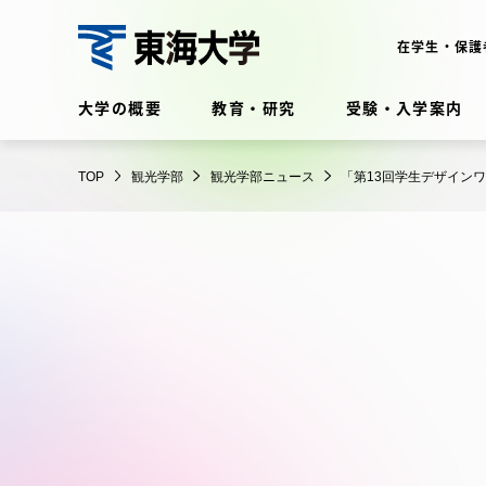
コ
ン
在学生・保護
テ
観
ン
大学の概要
教育・研究
受験・入学案内
光
ツ
学
に
在学生・保護者向けポータル
部
TOP
観光学部
観光学部ニュース
「第13回学生デザイン
ス
（TIPS）
キ
ッ
プ
大学の概要
教育・
大学の概要
教育・研
理念・歴史
学部・学