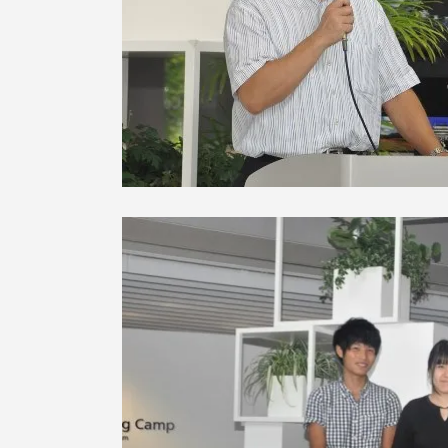
TOKAIスポーツ
教育研究上の目的
及び養成する人材
像と３つのポリシ
ー
資料請求
お問い