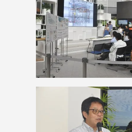
語学教育センター
アク
品川キャン
阿蘇くまも
臨空キャン