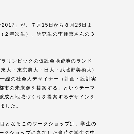
017」が、７月15日から８月26日ま
（２年次生）、研究生の李佳恵さんの３
パラリンピックの仮設会場跡地のランド
東大・東京農大・日大・武蔵野美術大)
第一線の社会人デザイナー（計画・設計実
各種情報・お問い合わせ
都市の未来像を提案する」というテーマ
各種情報・お問い合わせ
醸成と地域づくりを提案するデザインを
れました。
サイトマップ
年目となるこのワークショップは、学生の
ークショップに参加した当時の学生の中
サイト閲覧環境