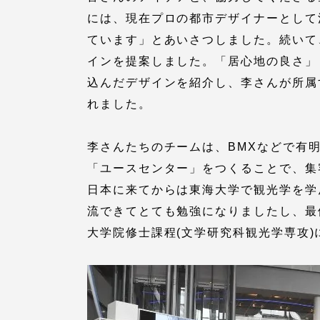
には、現在プロの都市デザイナーとして
留学生への情報 – TOKAI
Inbound
ています」とあいさつしました。続いて
キャリア
インを提案しました。「居心地の良さ」
情報）
込んだデザインを紹介し、李さんが所属
海外ネットワーク
れました。
Global Programs
李さんたちのチームは、BMXなどで有
「ユースセンター」をつくることで、集
外国人研究者
日本に来てからは東海大学で観光学を学
流できてとても勉強になりましたし、最
特色ある国際活動
大学院修士課程(文学研究科観光学専攻)
グローバル大学へ向けた取り組
みのための基本理念