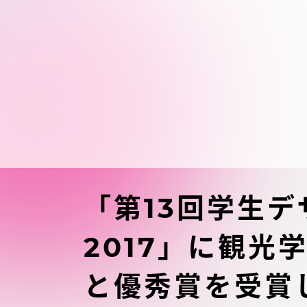
東海大学の障がい学生支援に関
大学院
する取り組みについて
教育方針
東海大学環境憲章
教育シス
ダイバーシティ推進
教育セン
中期目標
研究支援
学則・諸規程
「第13回学生
スポーツ
2017」に観
コンプライアンス
研究所
と優秀賞を受賞
キャンパス案内