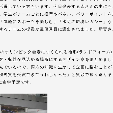
活躍している方もいます。今日発表する皆さんの中にも
、学生がチームごとに模型やパネル、パワーポイントを
就職（採用担当者向け
卒業生サービス
「気軽にスポーツを楽しむ」「水辺の環境レガシー」な
するチームの提案が最優秀賞に選出されました。新妻さ
関連教育機関
明のオリンピック会場につくられる地形(ランドフォーム
客・収益が見込める場所にするデザイン案をまとめまし
んでいるので、両方の知識を生かして企画に臨むことが
優秀賞を受賞できてうれしかった」と笑顔で振り返りま
に進学予定です。