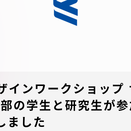
デジタルパンフレットライ
リー
受験イベント
テム
入学案内
ター
学費
・体制
東海大学会員サイト案内（
デザインワークショップ
請求）
・施設
光学部の学生と研究生が
出願方法
しました
合否発表・入学手続