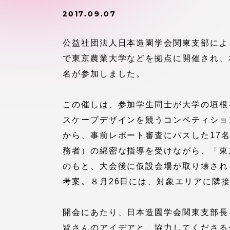
付属図書
2017.09.07
在学生の皆様
東海大学
公益社団法人日本造園学会関東支部による
保護者の方
で東京農業大学などを拠点に開催され、
名が参加しました。
教育・研究組織について
この催しは、参加学生同士が大学の垣根
スケープデザインを競うコンペティショ
から、事前レポート審査にパスした17
グローバルネットワーク
学外連
務者）の綿密な指導を受けながら、「東
グローバルネットワーク
学外連携
のもと、大会後に仮設会場が取り壊され
考案。８月26日には、対象エリアに隣
海外派遣留学プログラム –
産官学連
TOKAI Outbound
開会にあたり、日本造園学会関東支部長
皆さんのアイデアと、協力してくださる
地域連携