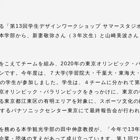
館
奨学金
 教員・研究者ガイド
「第13回学生デザインワークショップ サマースタジオ2
本学部から、新妻敬弥さん（３年次生）と山崎美波さん
をこえてチームを組み、2020年の東京オリンピック・
ンです。今年度は、７大学(学習院大・千葉大・東海大・
名の学生が参加しました。学生は、４チームに分かれて
携
学園ネットワーク
京オリンピック・パラリンピックをきっかけに、東京の
学園ネットワーク
る東京都江東区の有明エリアを対象に、スポーツ文化の
接するパナソニックセンター東京にて最終報告会が行わ
携
厚生施設
を務める本学観光学部の田中伸彦教授が、「今年で13
企業・団体の支えがあって成り立っています。第１回ワ
学園関連機関