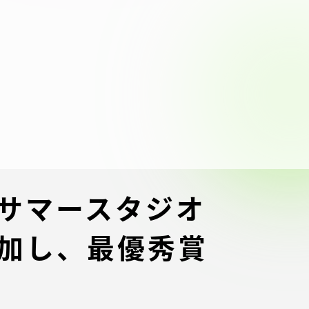
ブラ
スポーツインフォ
ToCoチャレ
海外研修航海
キャリア就職（学内向け情報）
資料
 サマースタジオ
参加し、最優秀賞