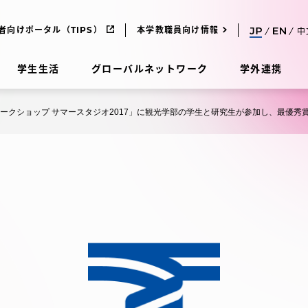
者向けポータル（TIPS）
本学教職員向け情報
中
学生生活
グローバルネットワーク
学外連携
ワークショップ サマースタジオ2017」に観光学部の学生と研究生が参加し、最優秀
受験・入学案内
研究
受験・入学案内
究
受験・入学案内
科
入試制度