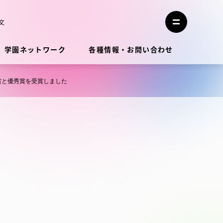
メ
ニ
文
メ
ュ
ニ
ー
ュ
を
学園ネットワーク
各種情報・お問い合わせ
ー
閉
を
じ
開
る
く
賞と優秀賞を受賞しました
教員・研究者ガイド
学生生活
学生生活
学生生活サポート