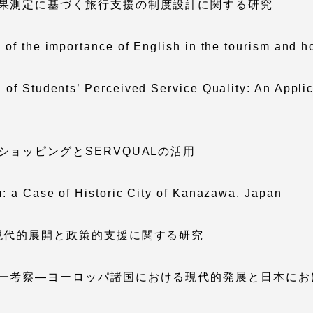
果測定に基づく旅行支援の制度設計に関する研究
卒業にあた
ニュースリリース
アンケート
of the importance of English in the tourism and ho
 of Students’ Perceived Service Quality: An Appli
ョッピングとSERVQUALの活用
m: a Case of Historic City of Kanazawa, Japan
現代的展開と政策的支援に関する研究
お問い合わせ
在学生・保護者向けポータル（TIPS）
本学教職員向
一考察―ヨーロッパ諸国における現代的発展と日本にお