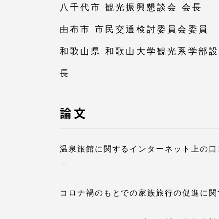
八千代市 観光振興懇談会 会長
語学教育センター
由布市 市民交通検討委員会委員
和歌山県 和歌山大学観光系学部
長
アク
論文
品川キャン
温泉旅館に関するインターネット上の口
阿蘇くまも
－
臨空キャン
コロナ禍のもとでの家族旅行の促進に関