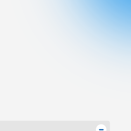
ブラ
スポーツインフォ
ToCoチャレ
海外研修航海
キャリア就職（学内向け情報）
資料