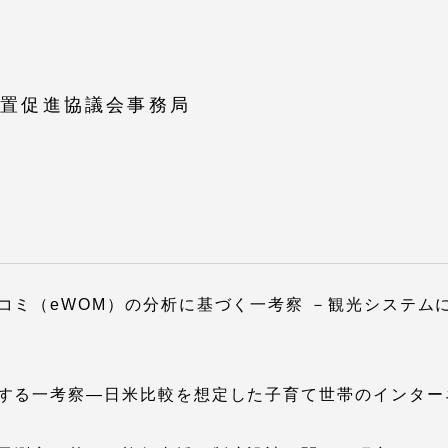
設置促進協議会事務局
セス情報
パス
湘南キャンパス
伊勢原キャンパス
コミ（eWOM）の分析に基づく一考察 －観光システム
と
札幌キャンパス
パス
する一考察―日米比較を想定した子育て世帯のインター