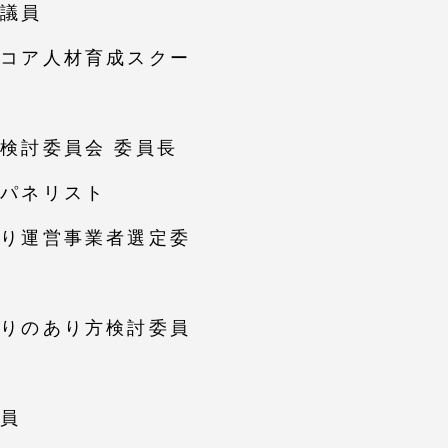
評議員
光コア人材育成スクー
就職（採用担当者向け
卒業生サービス
関連教育機関
検討委員会 委員長
議パネリスト
のり運営事業者選定委
のりのあり方検討委員
委員