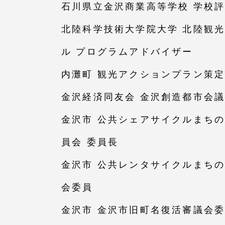
石川県立金沢商業高等学校 学校
留学生への情報 – TOKAI
Inbound
北陸科学技術大学院大学 北陸観
キャリア
情報）
ル プログラムアドバイザー
海外ネットワーク
内灘町 観光アクションプラン策定
Global Programs
金沢経済同友会 金沢創造都市会
金沢市 公共シェアサイクルまち
外国人研究者
員会 委員長
特色ある国際活動
金沢市 公共レンタサイクルまち
会委員
グローバル大学へ向けた取り組
みのための基本理念
金沢市 金沢市旧町名復活審議会