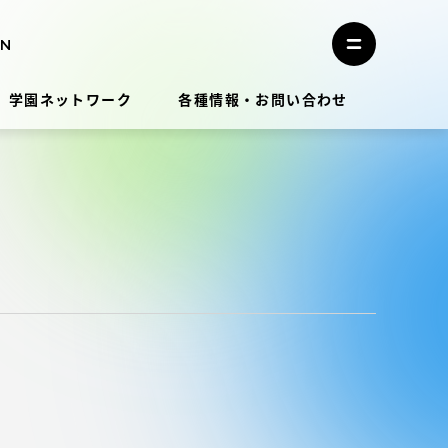
メ
ニ
メ
ュ
ニ
ー
ュ
を
学園ネットワーク
各種情報・お問い合わせ
ー
閉
を
じ
開
る
く
教員・研究者ガイド
学生生活
学生生活
学生生活サポート