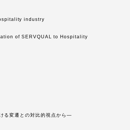
っての
認証評価
spitality industry
cation of SERVQUAL to Hospitality
け情報
ける変遷との対比的視点から―