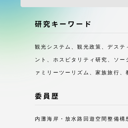
付属図書
在学生の皆様
東海大学
研究キーワード
保護者の方
教育・研究組織について
観光システム、観光政策、デステ
ント、ホスピタリティ研究、ソー
ァミリーツーリズム、家族旅行、
グローバルネットワーク
学外連
グローバルネットワーク
学外連携
委員歴
海外派遣留学プログラム –
産官学連
TOKAI Outbound
内灘海岸・放水路回遊空間整備構
地域連携