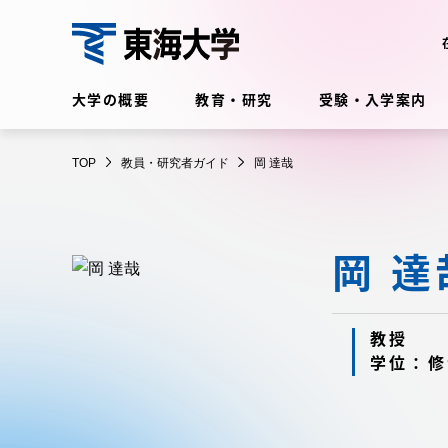
コ
ン
テ
教
ン
大学の概要
教育・研究
受験・入学案内
員・
ツ
研
に
在学生・保護者向けポータル
究
TOP
教員・研究者ガイド
岡 達哉
ス
（TIPS）
者
キ
ガ
ッ
イ
プ
岡 達
ド
大学の概要
教育・
大学の概要
教育・研
教授
学位：修
理念・歴史
学部・学