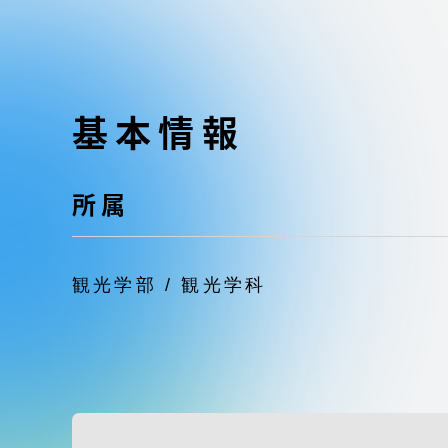
東海大学の障がい学生支援に関
大学院
する取り組みについて
教育方針
東海大学環境憲章
基本情報
教育シス
ダイバーシティ推進
教育セン
所属
中期目標
研究支援
観光学部 / 観光学科
学則・諸規程
スポーツ
コンプライアンス
研究所
キャンパス案内