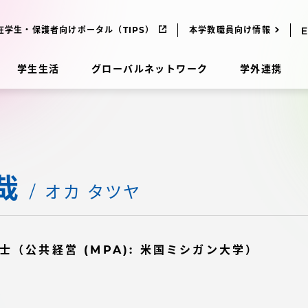
在学生・保護者向けポータル（TIPS）
本学教職員向け情報
学生生活
グローバルネットワーク
学外連携
受験・入学案内
哉
研究
受験・入学案内
オカ タツヤ
究
受験・入学案内
士（公共経営 (MPA): 米国ミシガン大学）
科
入試制度