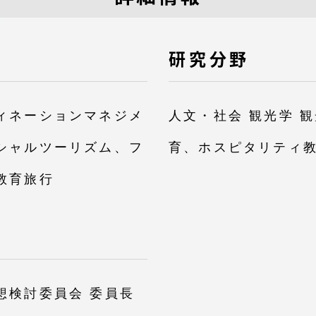
館
奨学金
 教員・研究者ガイド
研究分野
ィネーションマネジメ
人文・社会 観光学 
シャルツーリズム、フ
育、ホスピタリティ
教育旅行
携
学園ネットワーク
学園ネットワーク
携
厚生施設
想検討委員会 委員長
学園関連機関