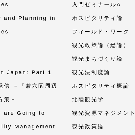
ves
入門ゼミナールA
y and Planning in
ホスピタリティ論
ves
フィールド・ワーク
観光政策論（総論）
観光まちづくり論
in Japan: Part 1
観光法制度論
発信 －「兼六園周辺
ホスピタリティ概論
方策－
北陸観光学
 are Going to
観光資源マネジメン
ality Management
観光政策論