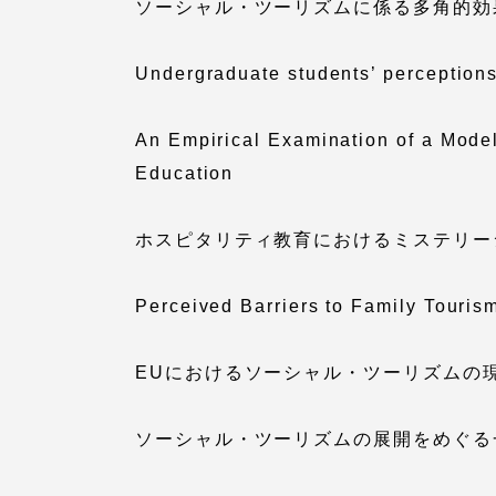
ソーシャル・ツーリズムに係る多角的効
TOKAIスポーツ
Undergraduate students’ perceptions 
An Empirical Examination of a Model
Education
教育研究上の目的
及び養成する人材
像と３つのポリシ
ホスピタリティ教育におけるミステリーシ
ー
Perceived Barriers to Family Touris
EUにおけるソーシャル・ツーリズムの
資料請求
ソーシャル・ツーリズムの展開をめぐる