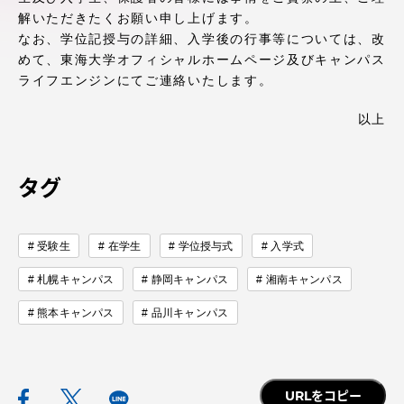
アクセス情報
解いただきたくお願い申し上げます。
なお、学位記授与の詳細、入学後の行事等については、改
めて、東海大学オフィシャルホームページ及びキャンパス
ライフエンジンにてご連絡いたします。
品川キャンパス
湘南キャンパス
伊勢原キャンパス
静岡キャンパス
以上
熊本キャンパス
阿蘇くまもと
臨空キャンパス
タグ
札幌キャンパス
受験生
在学生
学位授与式
入学式
札幌キャンパス
静岡キャンパス
湘南キャンパス
熊本キャンパス
品川キャンパス
URLをコピー