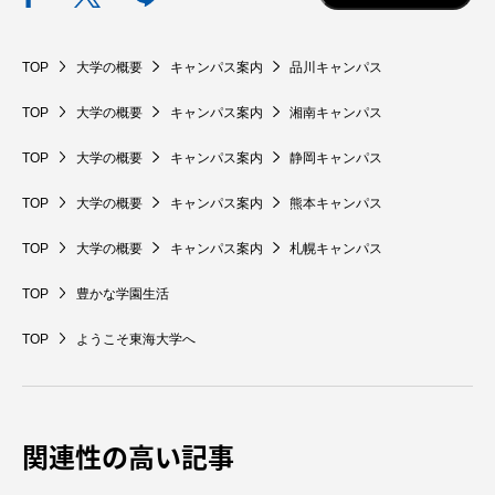
TOKAIスポーツ
TOP
大学の概要
キャンパス案内
品川キャンパス
TOP
大学の概要
キャンパス案内
湘南キャンパス
ニュースリリース
TOP
大学の概要
キャンパス案内
静岡キャンパス
TOP
大学の概要
キャンパス案内
熊本キャンパス
卒業にあたってのアンケート
TOP
大学の概要
キャンパス案内
札幌キャンパス
TOP
豊かな学園生活
TOP
ようこそ東海大学へ
認証評価
関連性の高い記事
教育研究上の目的及び養成する人材像と３つの
ポリシー