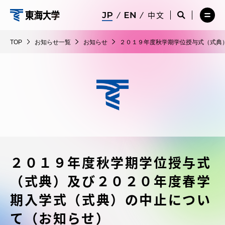
コ
メ
サ
中文
ニ
イ
サ
メ
ン
ュ
ト
東
イ
ニ
テ
ー
検
ト
ュ
海
TOP
お知らせ一覧
お知らせ
２０１９年度秋学期学位授与式（式典
を
索
検
ー
在学生・保護者向けポータル（TIPS）
ン
閉
を
大
索
を
ツ
じ
閉
を
開
学
る
じ
開
く
に
る
く
受験・入学案内
ス
キ
ッ
教員・研究者ガイド
プ
２０１９年度秋学期学位授与式
大学の概要
（式典）及び２０２０年度春学
教育・研究
期入学式（式典）の中止につい
て（お知らせ）