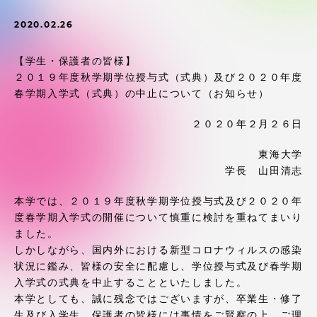
受験・入学案内
2020.02.26
学生生活
【学生・保護者の皆様】
２０１９年度秋学期学位授与式（式典）及び２０２０年度
グローバルネットワーク
春学期入学式（式典）の中止について（お知らせ）
２０２０年２月２６日
学外連携
東海大学
学長 山田清志
学園ネットワーク
本学では、２０１９年度秋学期学位授与式及び２０２０年
各種情報・お問い合わせ
度春学期入学式の開催について慎重に検討を重ねてまいり
ました。
しかしながら、国内外における新型コロナウィルスの感染
状況に鑑み、皆様の安全に配慮し、学位授与式及び春学期
入学式の式典を中止することといたしました。
本学としても、誠に残念ではございますが、卒業生・修了
生及び入学生、保護者の皆様には事情をご賢察の上、ご理