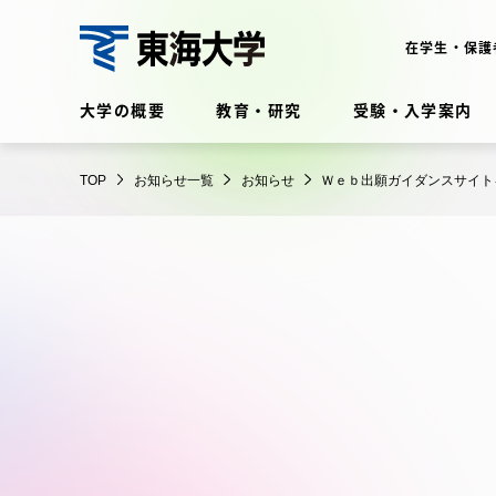
コ
ン
在学生・保護
テ
東
ン
大学の概要
教育・研究
受験・入学案内
海
ツ
大
に
在学生・保護者向けポータル
学
TOP
お知らせ一覧
お知らせ
Ｗｅｂ出願ガイダンスサイト
ス
（TIPS）
キ
ッ
プ
大学の概要
教育・
大学の概要
教育・研
理念・歴史
学部・学