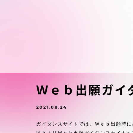
東海大学の障がい学生支援に関
大学院
する取り組みについて
教育方針
東海大学環境憲章
教育シス
ダイバーシティ推進
教育セン
中期目標
研究支援
学則・諸規程
Ｗｅｂ出願ガイ
スポーツ
コンプライアンス
2021.08.24
研究所
キャンパス案内
ガイダンスサイトでは、Ｗｅｂ出願時に
以下よりＷｅｂ出願ガイダンスサイトへ