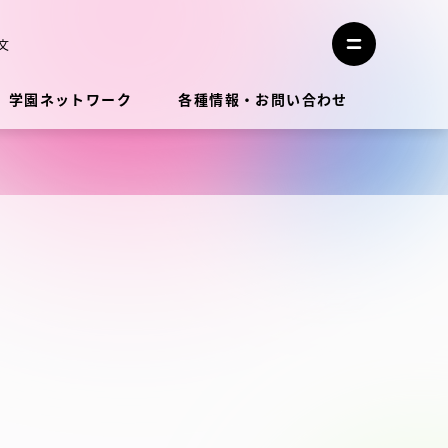
メ
ニ
文
メ
ュ
ニ
ー
ュ
を
学園ネットワーク
各種情報・お問い合わせ
ー
閉
を
じ
開
る
く
教員・研究者ガイド
学生生活
学生生活
学生生活サポート