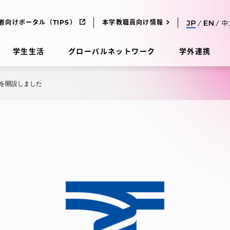
者向けポータル（TIPS）
本学教職員向け情報
中
学生生活
グローバルネットワーク
学外連携
を開設しました
受験・入学案内
研究
受験・入学案内
究
受験・入学案内
科
入試制度