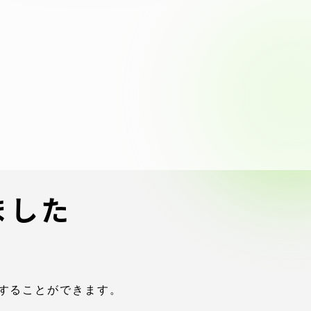
ブラ
スポーツインフォ
ToCoチャレ
海外研修航海
キャリア就職（学内向け情報）
資料
ました
することができます。