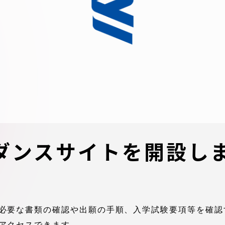
デジタルパンフレットライ
リー
受験イベント
テム
入学案内
ター
学費
・体制
東海大学会員サイト案内（
ダンスサイトを開設し
請求）
・施設
出願方法
必要な書類の確認や出願の手順、入学試験要項等を確認
合否発表・入学手続
アクセスできます。