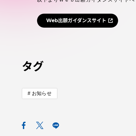
付属図書
在学生の皆様
Web出願ガイダンスサイト
東海大学
保護者の方
教育・研究組織について
タグ
グローバルネットワーク
学外連
お知らせ
グローバルネットワーク
学外連携
海外派遣留学プログラム –
産官学連
TOKAI Outbound
地域連携