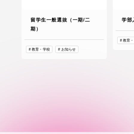
語学教育センター
留学生一般選抜（一期/二
学部
期）
教育・
教育・学校
お知らせ
アク
品川キャン
阿蘇くまも
臨空キャン