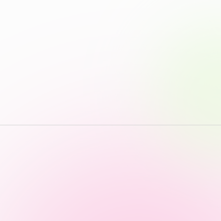
っての
認証評価
中文