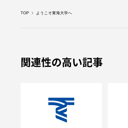
留学生への情報 – TOKAI
TOP
ようこそ東海大学へ
Inbound
キャリア
情報）
海外ネットワーク
Global Programs
関連性の高い記事
外国人研究者
特色ある国際活動
グローバル大学へ向けた取り組
みのための基本理念