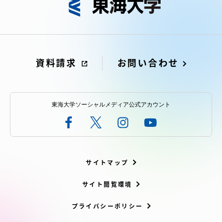
TOKAIスポーツ
ニュースリリース
資料請求
お問い合わせ
卒業にあたってのアンケート
東海大学ソーシャルメディア公式アカウント
認証評価
サイトマップ
サイト閲覧環境
教育研究上の目的及び養成する人材像と３つの
プライバシーポリシー
ポリシー