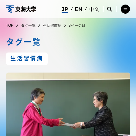
コ
メ
サ
中文
ニ
イ
サ
メ
ン
ュ
ト
イ
ニ
東
テ
ー
検
ト
ュ
TOP
タグ一覧
生活習慣病
3ページ目
を
索
検
ー
在学生・保護者向けポータル（TIPS）
ン
閉
を
索
を
海
ツ
じ
閉
を
開
タグ一覧
る
じ
開
く
に
る
く
大
受験・入学案内
ス
生活習慣病
キ
学
ッ
教員・研究者ガイド
プ
大学の概要
教育・研究