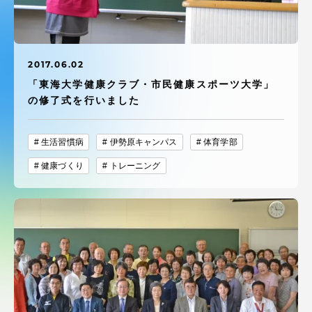
受験・入学案内
学生生活
2017.06.02
「東海大学健康クラブ・市民健康スポーツ大学」
グローバルネットワーク
の修了式を行いました
学外連携
生活習慣病
伊勢原キャンパス
体育学部
健康づくり
トレーニング
学園ネットワーク
各種情報・お問い合わせ