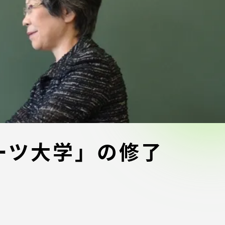
ブラ
スポーツインフォ
ToCoチャレ
海外研修航海
キャリア就職（学内向け情報）
資料
ーツ大学」の修了