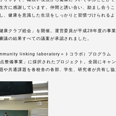
生方に感謝しています。仲間と誘い合い、励まし合うこ
し、健康を意識した生活をしっかりと習慣づけられるよ
就職（採用担当者向け
卒業生サービス
健康クラブ総会」を開催。運営委員が平成28年度の事業
関連教育機関
審議の結果すべての議案が承認されました。
 Community linking laboratory＝トコラボ）プログラム
拠点整備事業」に採択されたプロジェクト。全国にキャ
題や共通課題を各校舎の各部、学生、研究者が共有し協