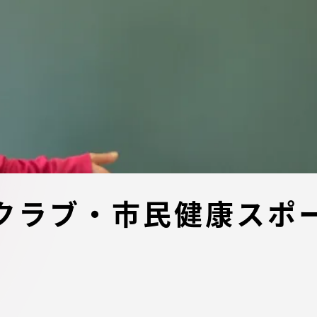
デジタルパンフレットライ
リー
受験イベント
テム
入学案内
ター
学費
・体制
東海大学会員サイト案内（
クラブ・市民健康スポ
請求）
・施設
出願方法
合否発表・入学手続