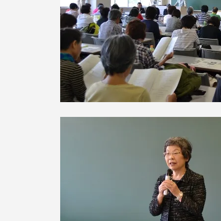
語学教育センター
アク
品川キャン
阿蘇くまも
臨空キャン