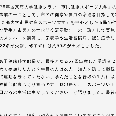
館
成28年度東海大学健康クラブ・市民健康スポーツ大学」
事業の一つとして、市民の健康や体力の増進を目指して2
奨学金
 教員・研究者ガイド
」の「『東海大学市民健康スポーツ大学』を中心とした市民
び学生と市民との世代間交流活動）」の一環として実施
のメンバーを講師に、栄養学や生活習慣病、認知症予防
82名が受講。修了式には約50名が出席しました。
智子健康科学部長が、最多となる67回出席した受講者
携
学園ネットワーク
めて参加した方と２年目の方は友人・知人を誘って継続し
て運動を続けてください。学んだことを普段の生活に取
学園ネットワーク
福祉部健康づくり担当の井上稔部長が、「スポーツやト
日ごろの生活に生かしてください」と語りました。最後
携
厚生施設
かりやすく、幅広い視点から健康について学ぶことがで
学園関連機関