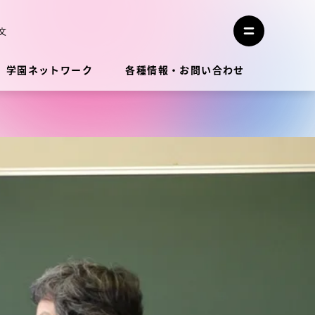
メ
ニ
文
メ
ュ
ニ
ー
ュ
を
学園ネットワーク
各種情報・お問い合わせ
ー
閉
を
じ
開
る
く
教員・研究者ガイド
学生生活
学生生活
学生生活サポート