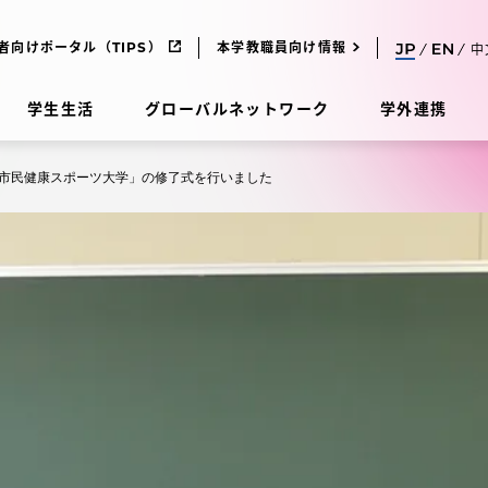
者向けポータル（TIPS）
本学教職員向け情報
中
学生生活
グローバルネットワーク
学外連携
市民健康スポーツ大学」の修了式を行いました
受験・入学案内
研究
受験・入学案内
究
受験・入学案内
科
入試制度