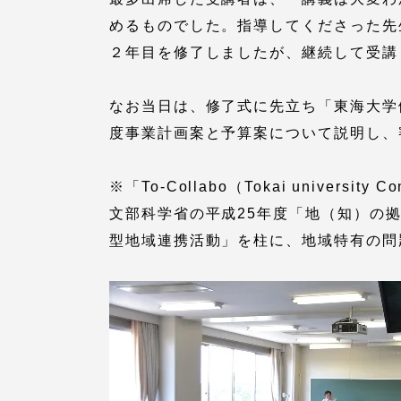
留学生への情報 – TOKAI
めるものでした。指導してくださった先
Inbound
２年目を修了しましたが、継続して受講
キャリア
情報）
海外ネットワーク
なお当日は、修了式に先立ち「東海大学
度事業計画案と予算案について説明し、
Global Programs
※「To-Collabo（Tokai university
文部科学省の平成25年度「地（知）の
外国人研究者
型地域連携活動」を柱に、地域特有の問
特色ある国際活動
グローバル大学へ向けた取り組
みのための基本理念