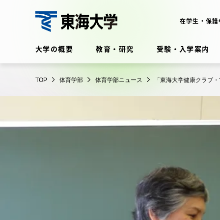
コ
ン
在学生・保護
テ
体
ン
大学の概要
教育・研究
受験・入学案内
育
ツ
学
に
在学生・保護者向けポータル
部
TOP
体育学部
体育学部ニュース
「東海大学健康クラブ・
ス
（TIPS）
キ
ッ
プ
大学の概要
教育・
大学の概要
教育・研
理念・歴史
学部・学