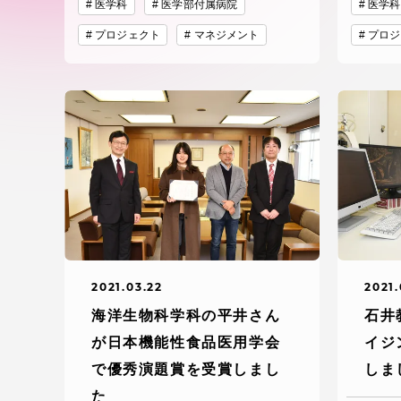
付属図書
医学科
医学部付属病院
医学科
在学生の皆様
プロジェクト
マネジメント
プロジ
東海大学
保護者の方
教育・研究組織について
グローバルネットワーク
学外連
グローバルネットワーク
学外連携
2021.03.22
2021.
海洋生物科学科の平井さん
石井
が日本機能性食品医用学会
イジ
海外派遣留学プログラム –
産官学連
TOKAI Outbound
で優秀演題賞を受賞しまし
しま
た
地域連携