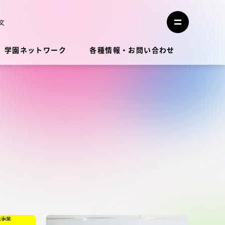
メ
ニ
文
メ
ュ
ニ
ー
ュ
を
学園ネットワーク
各種情報・お問い合わせ
ー
閉
を
じ
開
る
く
教員・研究者ガイド
学生生活
学生生活
学生生活サポート