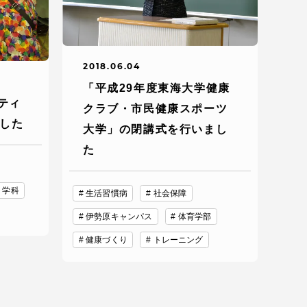
っての
認証評価
2018.06.04
「平成29年度東海大学健康
ティ
クラブ・市民健康スポーツ
ました
大学」の閉講式を行いまし
た
ト学科
生活習慣病
社会保障
伊勢原キャンパス
体育学部
中文
健康づくり
トレーニング