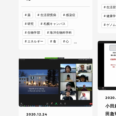
留学生への情報 – TOKAI
生活習
Inbound
薬
生活習慣病
感染症
健康学
キャリア
情報）
研究
札幌キャンパス
ゲノム
海外ネットワーク
生物学部
海洋生物科学科
エネルギー
食
心
...
Global Programs
外国人研究者
特色ある国際活動
グローバル大学へ向けた取り組
2020.
みのための基本理念
小田
田急
2020.12.24