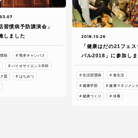
卒業にあた
ニュースリリース
アンケート
03.07
活習慣病予防講演会」
施しました
2018.10.26
「健康はだの21フェス
バル2018」に参加し
慣病
熊本キャンパス
バイオサイエンス学科
生活習慣病
食生活
ク質
はちみつ
健康学部
健康マネジメン
健康づくり
休養
合わせ
在学生・保護者向けポータル（TIPS）
本学教職員向け情報