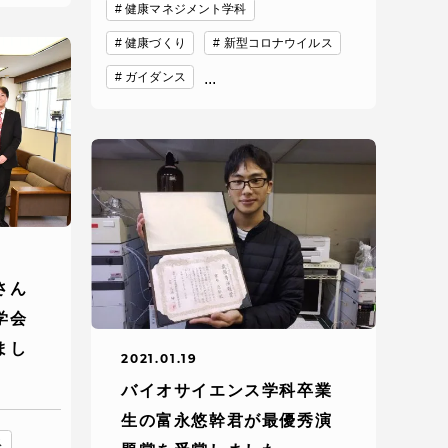
健康マネジメント学科
健康づくり
新型コロナウイルス
ガイダンス
...
各種情報・お問い合わせ
さん
学会
各種情報・お問い合わせ
まし
2021.01.19
サイトマップ
バイオサイエンス学科卒業
生の富永悠幹君が最優秀演
ス
サイト閲覧環境