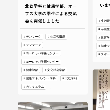
語学教育センター
いま
北欧学科と健康学部、オー
フス大学の学生による交流
会を開催しました
生活習
卒業生
デンマーク
生活習慣病
体育学
デンマーク
健康マ
ヨーロッパ学術センター
アク
スポー
ヨーロッパ学術センター
品川キャン
健康学部
文化社会学部
阿蘇くまも
健康マネジメント学科
北欧学科
臨空キャン
カリキュラム
...