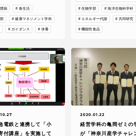
慣病
食生活
生物学部
海洋生物科学科
部
健康マネジメント学科
エネルギー代謝
共同研究
就職（採用担当者向け
卒業生サービス
ガイダンス
休養
機能性食品
関連教育機関
10.27
2020.01.22
急電鉄と連携して「小
経営学科の亀岡ゼミの
寄付講座」を実施して
が「神奈川産学チャレ