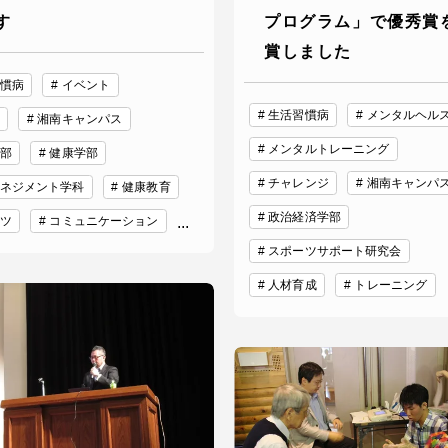
す
プログラム」で優秀賞
賞しました
慣病
イベント
生活習慣病
メンタルヘル
湘南キャンパス
メンタルトレーニング
部
健康学部
チャレンジ
湘南キャンパ
ネジメント学科
健康教育
政治経済学部
セス情報
ツ
コミュニケーション
...
スポーツサポート研究会
パス
湘南キャンパス
伊勢原キャンパス
人材育成
トレーニング
と
札幌キャンパス
パス