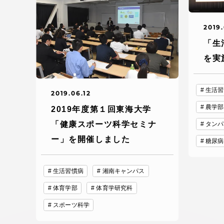
TOKAIスポーツ
2019.
「生
を実
教育研究上の目的
生活習
2019.06.12
及び養成する人材
像と３つのポリシ
農学部
2019年度第１回東海大学
ー
「健康スポーツ科学セミナ
タンパ
ー」を開催しました
糖尿病
資料請求
お問い
生活習慣病
湘南キャンパス
体育学部
体育学研究科
スポーツ科学