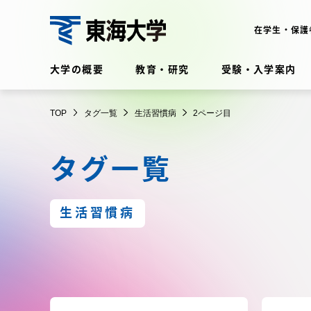
コ
ン
在学生・保護
テ
東
ン
大学の概要
教育・研究
受験・入学案内
ツ
海
に
在学生・保護者向けポータル
TOP
タグ一覧
生活習慣病
2ページ目
ス
（TIPS）
大
キ
タグ一覧
ッ
学
プ
大学の概要
教育・
生活習慣病
大学の概要
教育・研
理念・歴史
学部・学