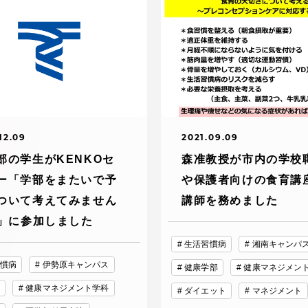
デジタルパンフレットライ
リー
受験イベント
テム
入学案内
ター
12.09
2021.09.09
学費
部の学生がKENKOセ
森准教授が市内の学校
・体制
ー「学部をまたいで予
や保護者向けの食育講
東海大学会員サイト案内（
ついて考えてみません
講師を務めました
請求）
?」に参加しました
・施設
生活習慣病
湘南キャンパ
出願方法
慣病
伊勢原キャンパス
健康学部
健康マネジメン
健康マネジメント学科
ダイエット
マネジメント
合否発表・入学手続