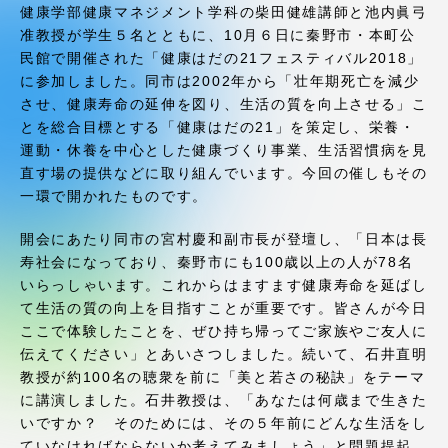
受験・入学案内
健康学部健康マネジメント学科の柴田健雄講師と池内眞弓
准教授が学生５名とともに、10月６日に秦野市・本町公
民館で開催された「健康はだの21フェスティバル2018」
学生生活
に参加しました。同市は2002年から「壮年期死亡を減少
させ、健康寿命の延伸を図り、生活の質を向上させる」こ
グローバルネットワーク
とを総合目標とする「健康はだの21」を策定し、栄養・
運動・休養を中心とした健康づくり事業、生活習慣病を見
直す場の提供などに取り組んでいます。今回の催しもその
学外連携
一環で開かれたものです。
開会にあたり同市の宮村慶和副市長が登壇し、「日本は長
学園ネットワーク
寿社会になっており、秦野市にも100歳以上の人が78名
いらっしゃいます。これからはますます健康寿命を延ばし
各種情報・お問い合わせ
て生活の質の向上を目指すことが重要です。皆さんが今日
ここで体験したことを、ぜひ持ち帰ってご家族やご友人に
伝えてください」とあいさつしました。続いて、石井直明
教授が約100名の聴衆を前に「美と若さの秘訣」をテーマ
に講演しました。石井教授は、「あなたは何歳まで生きた
いですか？ そのためには、その５年前にどんな生活をし
ていなければならないか考えてみましょう」と問題提起。