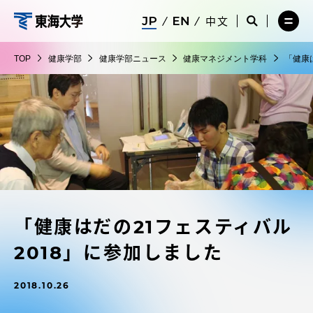
コ
メ
サ
中文
ニ
イ
サ
メ
ン
ュ
ト
健
イ
ニ
テ
ー
検
ト
ュ
康
TOP
健康学部
健康学部ニュース
健康マネジメント学科
「健康
を
索
検
ー
在学生・保護者向けポータル（TIPS）
ン
閉
を
学
索
を
ツ
じ
閉
を
開
部
る
じ
開
く
に
る
く
受験・入学案内
ス
キ
ッ
教員・研究者ガイド
プ
「健康はだの21フェスティバル
大学の概要
2018」に参加しました
教育・研究
2018.10.26