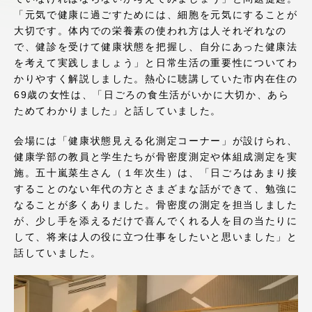
アクセス情報
「元気で健康に過ごすためには、細胞を元気にすることが
大切です。体内での栄養素の使われ方は人それぞれなの
で、健診を受けて健康状態を把握し、自分にあった健康法
品川キャンパス
湘南キャンパス
を考えて実践しましょう」と日常生活の重要性についてわ
かりやすく解説しました。熱心に聴講していた市内在住の
伊勢原キャンパス
静岡キャンパス
69歳の女性は、「日ごろの食生活がいかに大切か、あら
ためてわかりました」と話していました。
熊本キャンパス
阿蘇くまもと
臨空キャンパス
会場には「健康状態見える化測定コーナー」が設けられ、
健康学部の教員と学生たちが骨密度測定や体組成測定を実
札幌キャンパス
施。五十嵐菜生さん（１年次生）は、「日ごろはあまり接
することのない年代の方とさまざまな話ができて、勉強に
なることが多くありました。骨密度の測定を担当しました
が、少し手を添えるだけで喜んでくれる人を目の当たりに
して、将来は人の役に立つ仕事をしたいと思いました」と
話していました。