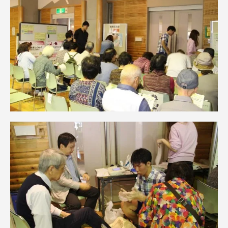
TOKAIスポーツ
ニュースリリース
卒業にあたってのアンケート
認証評価
教育研究上の目的及び養成する人材像と３つの
ポリシー