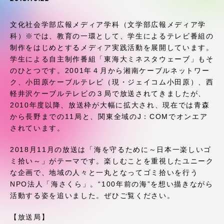
受験・入学案内
文化社会学部広報メディア学科（文学部広報メディア学
学生生活
科）※では、教育の一環として、学生によるテレビ番組の
制作をはじめとするメディア実践活動を展開しています。
学生による自主制作番組「東海大ミネスタウェーブ」もそ
グローバルネットワーク
のひとつです。2001年４月から湘南ケーブルネットワー
ク、小田原ケーブルテレビ（現・ジェイコム小田原）、西
学外連携
軽井沢ケーブルテレビの３局で放送されてきましたが、
2010年度以降、放送枠が大幅に拡大され、現在では青森
から長野までの11局と、関東全域のJ：COMでオンエア
学園ネットワーク
されています。
2018月11月の放送は「海を守るために～日本一楽しいゴ
各種情報・お問い合わせ
ミ拾い～」がテーマです。楽しむことを重視したユニーク
な企画で、地域の人々と一丸となってゴミ拾いを行う
NPO法人「海さくら」。“100年前の海”を想い描きながら
活動する姿を追いました。ぜひご覧ください。
【放送局】