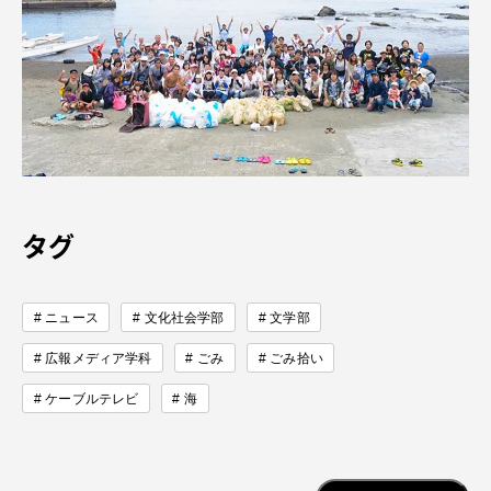
TOKAIスポーツ
ニュースリリース
卒業にあたってのアンケート
タグ
ニュース
文化社会学部
文学部
認証評価
広報メディア学科
ごみ
ごみ拾い
ケーブルテレビ
海
教育研究上の目的及び養成する人材像と３つの
ポリシー