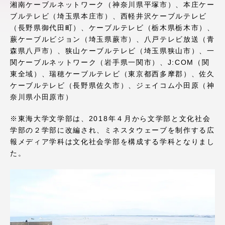
湘南ケーブルネットワーク（神奈川県平塚市）、本庄ケー
アクセス情報
ブルテレビ（埼玉県本庄市）、西軽井沢ケーブルテレビ
（長野県御代田町）、ケーブルテレビ（栃木県栃木市）、
蕨ケーブルビジョン（埼玉県蕨市）、八戸テレビ放送（青
品川キャンパス
湘南キャンパス
森県八戸市）、狭山ケーブルテレビ（埼玉県狭山市）、一
関ケーブルネットワーク（岩手県一関市）、J:COM（関
伊勢原キャンパス
静岡キャンパス
東全域）、瑞穂ケーブルテレビ（東京都西多摩郡）、佐久
熊本キャンパス
阿蘇くまもと
ケーブルテレビ（長野県佐久市）、ジェイコム小田原（神
臨空キャンパス
奈川県小田原市）
札幌キャンパス
※東海大学文学部は、2018年４月から文学部と文化社会
学部の２学部に改編され、ミネスタウェーブを制作する広
報メディア学科は文化社会学部を構成する学科となりまし
た。