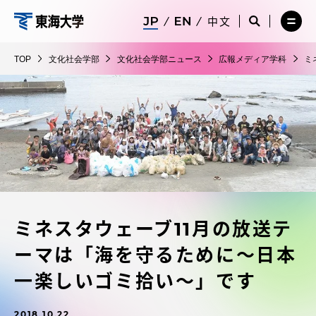
コ
メ
サ
中文
ニ
イ
サ
メ
ン
ュ
ト
文
イ
ニ
テ
ー
検
ト
ュ
化
TOP
文化社会学部
文化社会学部ニュース
広報メディア学科
ミ
を
索
検
ー
在学生・保護者向けポータル（TIPS）
ン
閉
を
社
索
を
ツ
じ
閉
を
開
会
る
じ
開
く
に
る
学
く
受験・入学案内
ス
部
キ
ッ
教員・研究者ガイド
プ
ミネスタウェーブ11月の放送テ
大学の概要
ーマは「海を守るために～日本
教育・研究
一楽しいゴミ拾い～」です
2018.10.22