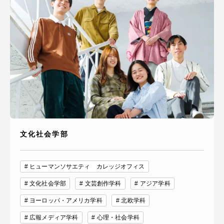
TOKAIスポーツ
ニュースリリース
卒業にあたってのアンケート
文化社会学部
認証評価
ヒューマンソサエティ カレッジオフィス
文化社会学部
文芸創作学科
アジア学科
ヨーロッパ・アメリカ学科
北欧学科
教育研究上の目的及び養成する人材像と３つの
ポリシー
広報メディア学科
心理・社会学科