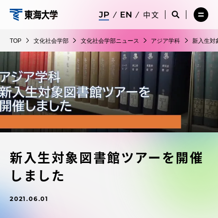
コ
メ
サ
中文
ニ
イ
サ
メ
ン
ュ
ト
文
イ
ニ
テ
ー
検
ト
ュ
化
TOP
文化社会学部
文化社会学部ニュース
アジア学科
新入生対
を
索
検
ー
在学生・保護者向けポータル（TIPS）
ン
閉
を
社
索
を
ツ
じ
閉
を
開
会
る
じ
開
く
に
る
学
く
受験・入学案内
ス
部
キ
ッ
教員・研究者ガイド
プ
新入生対象図書館ツアーを開催
大学の概要
しました
教育・研究
2021.06.01