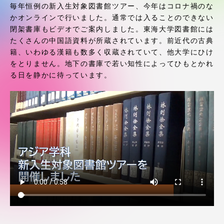
受験・入学案内
毎年恒例の新入生対象図書館ツアー、今年はコロナ禍のな
かオンラインで行いました。通常では入ることのできない
閉架書庫もビデオでご案内しました。東海大学図書館には
学生生活
たくさんの中国語資料が所蔵されています。前近代の古典
籍、いわゆる漢籍も数多く収蔵されていて、他大学にひけ
グローバルネットワーク
をとりません。地下の書庫で若い知性によってひもとかれ
る日を静かに待っています。
学外連携
学園ネットワーク
各種情報・お問い合わせ