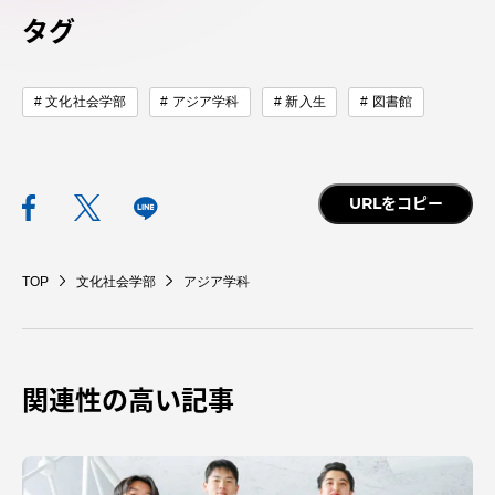
アクセス情報
タグ
品川キャンパス
湘南キャンパス
文化社会学部
アジア学科
新入生
図書館
伊勢原キャンパス
静岡キャンパス
熊本キャンパス
阿蘇くまもと
URLをコピー
臨空キャンパス
札幌キャンパス
TOP
文化社会学部
アジア学科
関連性の高い記事