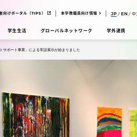
者向けポータル（TIPS）
本学教職員向け情報
中
学生生活
グローバルネットワーク
学外連携
トサポート事業」による常設展示が始まりました
受験・入学案内
研究
受験・入学案内
究
受験・入学案内
科
入試制度