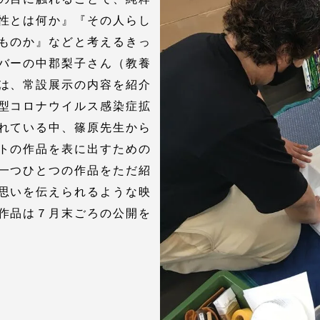
性とは何か』『その人らし
ものか』などと考えるきっ
就職（採用担当者向け
卒業生サービス
バーの中郡梨子さん（教養
は、常設展示の内容を紹介
関連教育機関
型コロナウイルス感染症拡
れている中、篠原先生から
トの作品を表に出すための
一つひとつの作品をただ紹
思いを伝えられるような映
作品は７月末ごろの公開を