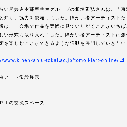
らい局共進本部室共生グループの相場延弘さんは、「東
卒業にあた
ニュースリリース
アンケート
と知り、協力を依頼しました。障がい者アーティストた
授は、「会場で作品を実際に見ていただくことがいちば
しい形式も取り入れました。障がい者アーティストは創
術を楽しむことができるような活動を展開していきたい
://www.kinenkan.u-tokai.ac.jp/tomoikiart-online/
者アート常設展示
合わせ
在学生・保護者向けポータル（TIPS）
本学教職員向け情報
ＲＩの交流スペース