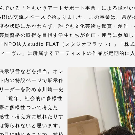
館
んでいる「ともいきアートサポート事業」による障がい
KARIの交流スペースで始まりました。この事業は、県
奨学金
 教員・研究者ガイド
度や状態にかかわらず、誰でも文化芸術を鑑賞・創作・
芸員資格の取得を目指す学生たちが企画・運営に参加し
O法人studio FLAT（スタジオフラット）」「株式会
ヴィーヴル」に所属するアーティストの作品が定期的に
展示設営などを担当。オン
携
学園ネットワーク
ト内の特設ページで展示作
リーダーを務める川崎一史
学園ネットワーク
は、「近年、社会的に多様性
際に多様性ついて考えた
携
厚生施設
感性・考え方に触れたりす
は得られないと思います。
の目に触れることで、純粋
学園関連機関