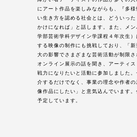
留学生への情報 – TOKAI
にアート作品を楽しみながらも、『多様
Inbound
い生き方を認める社会とは、どういった
キャリア
かけになれば」と話します。また、メン
情報）
海外ネットワーク
学部芸術学科デザイン学課程４年次生）
する映像の制作にも挑戦しており、「新
大の影響でさまざまな芸術活動が制限さ
Global Programs
オンライン展示の話を聞き、アーティス
戦力になりたいと活動に参加しました。
外国人研究者
介するだけでなく、事業の理念や作者の
像作品にしたい」と意気込んでいます。
特色ある国際活動
予定しています。
グローバル大学へ向けた取り組
みのための基本理念