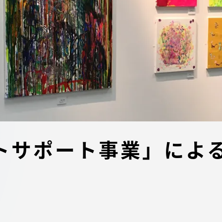
デジタルパンフレットライ
リー
受験イベント
テム
入学案内
ター
学費
・体制
東海大学会員サイト案内（
トサポート事業」によ
請求）
・施設
出願方法
合否発表・入学手続