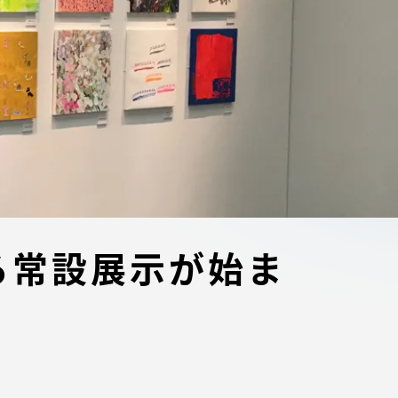
ブラ
スポーツインフォ
ToCoチャレ
海外研修航海
キャリア就職（学内向け情報）
資料
る常設展示が始ま