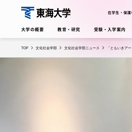
コ
ン
在学生・保護
テ
文
ン
大学の概要
教育・研究
受験・入学案内
化
ツ
社
に
在学生・保護者向けポータル
会
TOP
文化社会学部
文化社会学部ニュース
「ともいきアー
ス
（TIPS）
学
キ
部
ッ
プ
大学の概要
教育・
大学の概要
教育・研
理念・歴史
学部・学