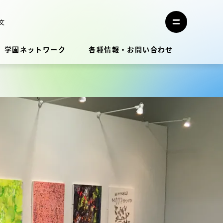
メ
ニ
文
メ
ュ
ニ
ー
ュ
を
学園ネットワーク
各種情報・お問い合わせ
ー
閉
を
じ
開
る
く
教員・研究者ガイド
学生生活
学生生活
学生生活サポート