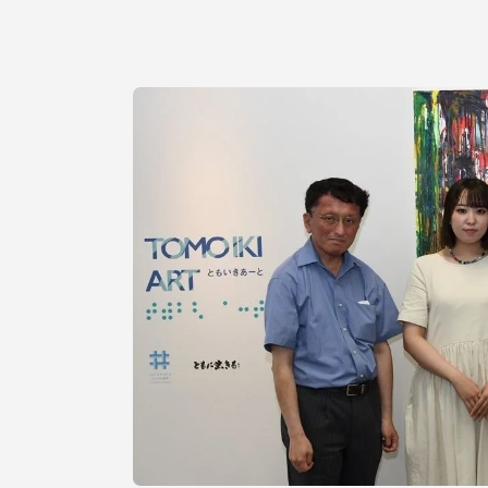
語学教育センター
アク
品川キャン
阿蘇くまも
臨空キャン