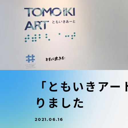
東海大学の障がい学生支援に関
大学院
する取り組みについて
教育方針
東海大学環境憲章
教育シス
ダイバーシティ推進
教育セン
中期目標
研究支援
学則・諸規程
「ともいきアー
スポーツ
りました
コンプライアンス
研究所
キャンパス案内
2021.06.16