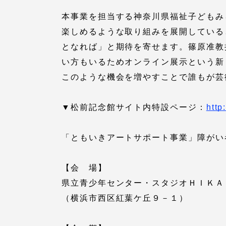
本事業を担当する神奈川県福祉子どもみ
TOKAIスポーツ
楽しめるような取り組みを展開している
となれば」と期待を寄せます。篠原准教
い方もいるためオンライン展示という新
このような機会を増やすことで誰もが芸
教育研究上の目的
及び養成する人材
像と３つのポリシ
▼松前記念館サイト内特設ページ：
http
ー
「ともいきアートサポート事業」障がい
【会 場】
資料請求
お問い
県立青少年センター・スタジオＨＩＫＡ
（横浜市西区紅葉ケ丘９－１）