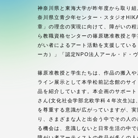
付属図書
神奈川県と東海大学が昨年度から取り組
在学生の皆様
奈川県立青少年センター・スタジオHI
東海大学
章」の理念の実現に向けて、障がいの程
保護者の方
ら教職資格センターの篠原聰准教授と学
がい者によるアート活動を支援している「NP
教育・研究組織について
ーカ）」「認定NPO法人アール・ド・
篠原准教授と学生たちは、作品の搬入や
グローバルネットワーク
学外連
ライン展示として本学松前記念館のサイ
品を紹介しています。本企画のサポート
グローバルネットワーク
学外連携
さん(文化社会学部北欧学科４年次生)
を尊重する意識が広がっていますが、実
海外派遣留学プログラム –
産官学連
り、さまざまな人と出会う中でその人の
TOKAI Outbound
る機会は、意識しないと日常生活の中で
障がい者アーティストの作品が多くの人
地域連携