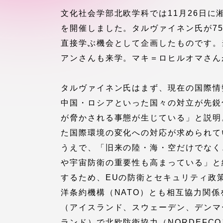
付属図書
文化社会学部北欧学科では11月26日
在学生の皆様
を開催しました。タルヴァイネン氏が7
東海大学
直接学ぶ機会として企画したものです。
保護者の方
アンさんも来学。マキ＝ロヒルオマさん
教育・研究組織について
タルヴァイネン氏はまず、現在の国際情
中国・ロシアといった国々の対立が先鋭
が脅かされる事態が生じている」と説明
グローバルネットワーク
学外連
た国際環境の変化への対応が求められて
うえで、「旧来の陸・海・空だけでなく
グローバルネットワーク
学外連携
や宇宙防衛の重要性も高まっている」と
するため、EUの防衛とセキュリティ政
海外派遣留学プログラム –
産官学連
洋条約機構（NATO）とも相互協力関
TOKAI Outbound
（アイスランド、スウェーデン、デンマ
ランド）で北欧防衛協力（NORDEFC
地域連携