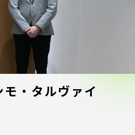
ブラ
スポーツインフォ
ToCoチャレ
海外研修航海
キャリア就職（学内向け情報）
資料
ンモ・タルヴァイ