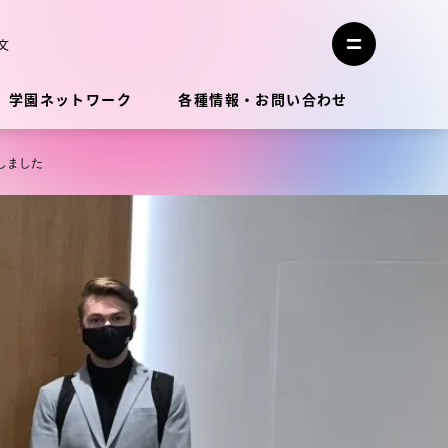
メ
ニ
文
メ
ュ
ニ
ー
ュ
を
学園ネットワーク
各種情報・お問い合わせ
ー
閉
を
じ
開
る
く
しました
教員・研究者ガイド
学生生活
学生生活
学生生活サポート