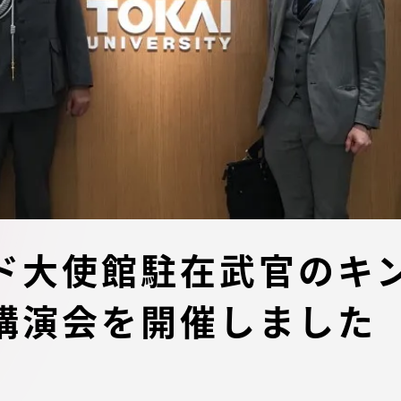
デジタルパンフレットライ
リー
受験イベント
テム
入学案内
ター
学費
・体制
東海大学会員サイト案内（
ド大使館駐在武官のキ
請求）
・施設
講演会を開催しました
出願方法
合否発表・入学手続