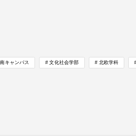
卒業にあた
ニュースリリース
アンケート
南キャンパス
文化社会学部
北欧学科
合わせ
在学生・保護者向けポータル（TIPS）
本学教職員向け情報