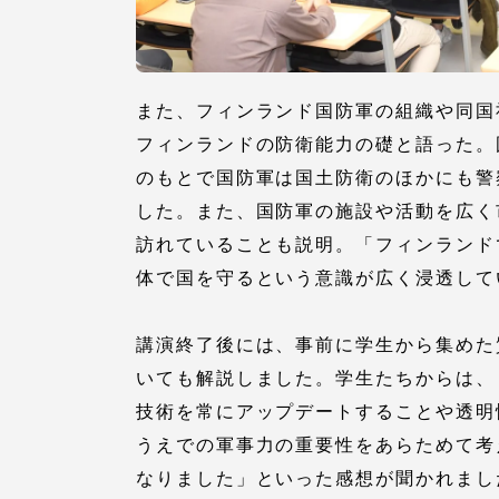
語学教育センター
また、フィンランド国防軍の組織や同国
フィンランドの防衛能力の礎と語った。
のもとで国防軍は国土防衛のほかにも警
した。また、国防軍の施設や活動を広く
訪れていることも説明。「フィンランド
アク
体で国を守るという意識が広く浸透して
品川キャン
講演終了後には、事前に学生から集めた
阿蘇くまも
臨空キャン
いても解説しました。学生たちからは、
技術を常にアップデートすることや透明
うえでの軍事力の重要性をあらためて考
なりました」といった感想が聞かれまし