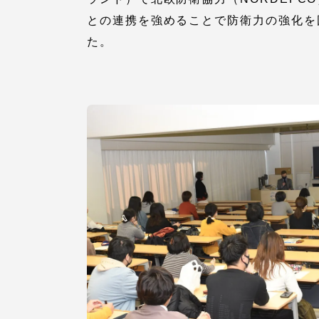
留学生への情報 – TOKAI
との連携を強めることで防衛力の強化を
Inbound
た。
キャリア
情報）
海外ネットワーク
Global Programs
外国人研究者
特色ある国際活動
グローバル大学へ向けた取り組
みのための基本理念