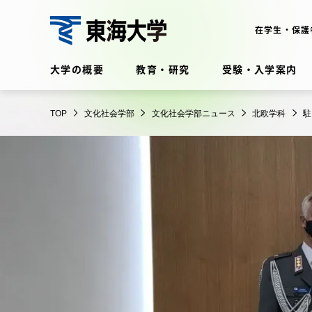
コ
ン
在学生・保護
テ
文
ン
大学の概要
教育・研究
受験・入学案内
化
ツ
社
に
在学生・保護者向けポータル
会
TOP
文化社会学部
文化社会学部ニュース
北欧学科
駐
ス
（TIPS）
学
キ
部
ッ
プ
大学の概要
教育・
大学の概要
教育・研
理念・歴史
学部・学