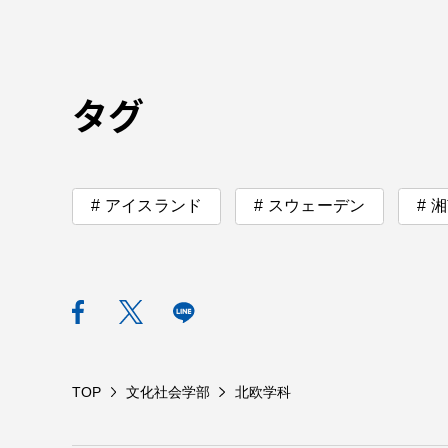
TOKAIスポーツ
タグ
教育研究上の目的
及び養成する人材
アイスランド
スウェーデン
湘
像と３つのポリシ
ー
資料請求
お問い
TOP
文化社会学部
北欧学科