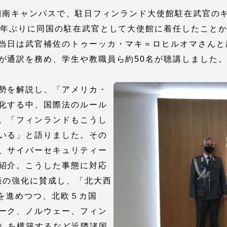
館
に湘南キャンパスで、駐日フィンランド大使館駐在武官の
5年ぶりに同国の駐在武官として大使館に着任したこと
奨学金
 教員・研究者ガイド
当日は武官補佐のトゥーッカ・マキ＝ロヒルオマさんと
が通訳を務め、学生や教職員ら約50名が聴講しました
勢を解説し、「アメリカ・
化する中、国際法のルール
。「フィンランドもこうし
携
学園ネットワーク
いる」と語りました。その
、サイバーセキュリティー
学園ネットワーク
紹介。こうした事態に対応
策の強化に賛成し、「北大西
携
厚生施設
係を進めつつ、北欧５カ国
ーク、ノルウェー、フィン
O）を構築するなど近隣諸国
学園関連機関