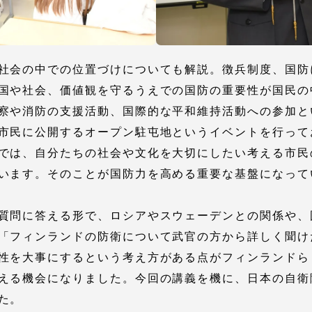
社会の中での位置づけについても解説。徴兵制度、国防
国や社会、価値観を守るうえでの国防の重要性が国民の
察や消防の支援活動、国際的な平和維持活動への参加と
市民に公開するオープン駐屯地というイベントを行って
では、自分たちの社会や文化を大切にしたい考える市民
セス情報
います。そのことが国防力を高める重要な基盤になって
パス
湘南キャンパス
伊勢原キャンパス
質問に答える形で、ロシアやスウェーデンとの関係や、
と
札幌キャンパス
パス
「フィンランドの防衛について武官の方から詳しく聞け
性を大事にするという考え方がある点がフィンランドら
える機会になりました。今回の講義を機に、日本の自衛
た。