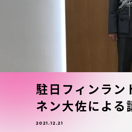
東海大学の障がい学生支援に関
大学院
する取り組みについて
教育方針
東海大学環境憲章
教育シス
ダイバーシティ推進
教育セン
中期目標
研究支援
学則・諸規程
駐日フィンラン
スポーツ
ネン大佐による
コンプライアンス
研究所
キャンパス案内
2021.12.21