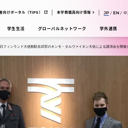
者向けポータル（TIPS）
本学教職員向け情報
中
学生生活
グローバルネットワーク
学外連携
日フィンランド大使館駐在武官のキンモ・タルヴァイネン大佐による講演会を開催
受験・入学案内
研究
受験・入学案内
究
受験・入学案内
科
入試制度