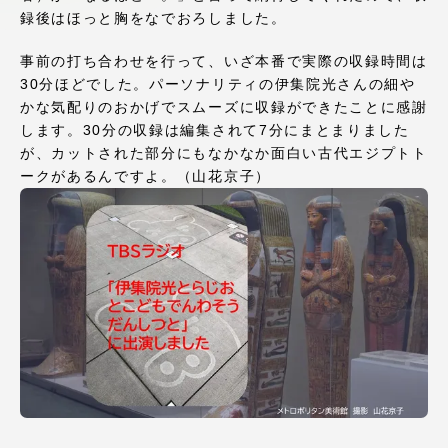
録後はほっと胸をなでおろしました。
アクセス情報
事前の打ち合わせを行って、いざ本番で実際の収録時間は
30分ほどでした。パーソナリティの伊集院光さんの細や
品川キャンパス
湘南キャンパス
かな気配りのおかげでスムーズに収録ができたことに感謝
伊勢原キャンパス
静岡キャンパス
します。30分の収録は編集されて7分にまとまりました
が、カットされた部分にもなかなか面白い古代エジプトト
熊本キャンパス
阿蘇くまもと
ークがあるんですよ。（山花京子）
臨空キャンパス
札幌キャンパス