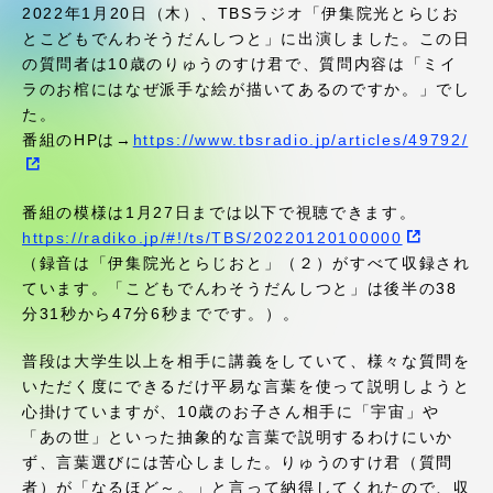
受験・入学案内
2022年1月20日（木）、TBSラジオ「伊集院光とらじお
とこどもでんわそうだんしつと」に出演しました。この日
の質問者は10歳のりゅうのすけ君で、質問内容は「ミイ
学生生活
ラのお棺にはなぜ派手な絵が描いてあるのですか。」でし
た。
グローバルネットワーク
番組のHPは→
https://www.tbsradio.jp/articles/49792/
学外連携
番組の模様は1月27日までは以下で視聴できます。
https://radiko.jp/#!/ts/TBS/20220120100000
（録音は「伊集院光とらじおと」（２）がすべて収録され
学園ネットワーク
ています。「こどもでんわそうだんしつと」は後半の38
分31秒から47分6秒までです。）。
各種情報・お問い合わせ
普段は大学生以上を相手に講義をしていて、様々な質問を
いただく度にできるだけ平易な言葉を使って説明しようと
心掛けていますが、10歳のお子さん相手に「宇宙」や
「あの世」といった抽象的な言葉で説明するわけにいか
ず、言葉選びには苦心しました。りゅうのすけ君（質問
者）が「なるほど～。」と言って納得してくれたので、収