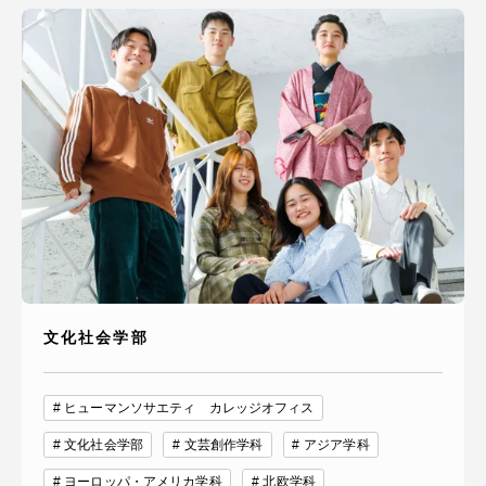
資料請求
お問い合わせ
在学生・保護者向けポータル（TIPS）
本学教職員向け情報
中文
文化社会学部
ヒューマンソサエティ カレッジオフィス
文化社会学部
文芸創作学科
アジア学科
ヨーロッパ・アメリカ学科
北欧学科