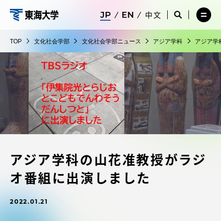
コ
メ
サ
中文
ニ
イ
サ
メ
ン
ュ
ト
文
イ
ニ
テ
ー
検
ト
ュ
化
TOP
文化社会学部
文化社会学部ニュース
アジア学科
アジア学
を
索
検
ー
在学生・保護者向けポータル（TIPS）
ン
閉
を
社
索
を
ツ
じ
閉
を
開
会
る
じ
開
く
に
る
学
く
受験・入学案内
ス
部
キ
ッ
教員・研究者ガイド
プ
アジア学科の山花准教授がラジ
大学の概要
オ番組に出演しました
教育・研究
2022.01.21