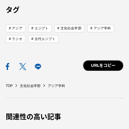
TOKAIスポーツ
タグ
アジア
エジプト
文化社会学部
アジア学科
ニュースリリース
ラジオ
古代エジプト
卒業にあたってのアンケート
URLをコピー
TOP
文化社会学部
アジア学科
認証評価
関連性の高い記事
教育研究上の目的及び養成する人材像と３つの
ポリシー