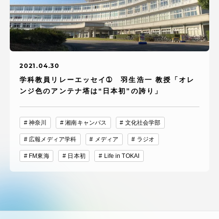
2021.04.30
学科教員リレーエッセイ➀ 羽生浩一 教授「オレ
ンジ色のアンテナ塔は“日本初”の誇り」
神奈川
湘南キャンパス
文化社会学部
広報メディア学科
メディア
ラジオ
FM東海
日本初
Life in TOKAI