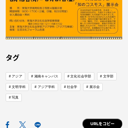
タグ
アジア
湘南キャンパス
文化社会学部
文学部
文明学科
アジア学科
社会学
展示会
写真
URLをコピー