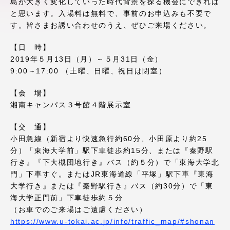
島が大きく変化していった時代背景を探る機会にできれば
アクセス情報
と思います。入場料は無料で、事前のお申込みも不要で
す。皆さまお誘い合わせのうえ、ぜひご来場ください。
品川キャンパス
湘南キャンパス
【日 時】
2019年５月13日（月）～５月31日（金）
伊勢原キャンパス
静岡キャンパス
9:00～17:00 （土曜、日曜、祝日は閉室）
熊本キャンパス
阿蘇くまもと
【会 場】
臨空キャンパス
湘南キャンパス３号館４階展示室
札幌キャンパス
【交 通】
小田急線（新宿より快速急行約60分、小田原より約25
分）「東海大学前」駅下車徒歩約15分、または『秦野駅
行き』『下大槻団地行き』バス（約５分）で「東海大学北
門」下車すぐ。またはJR東海道線「平塚」駅下車『東海
大学行き』または『秦野駅行き』バス（約30分）で「東
海大学正門前」下車徒歩約５分
（お車でのご来場はご遠慮ください）
https://www.u-tokai.ac.jp/info/traffic_map/#shonan