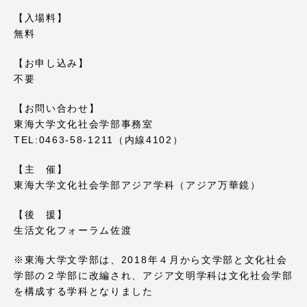
TOKAIスポーツ
【入場料】
無料
【お申し込み】
ニュースリリース
不要
【お問い合わせ】
東海大学文化社会学部事務室
TEL:0463-58-1211（内線4102）
卒業にあたってのアンケート
【主 催】
東海大学文化社会学部アジア学科（アジア万華鏡）
【後 援】
認証評価
生活文化フォーラム佐渡
※東海大学文学部は、2018年４月から文学部と文化社会
学部の２学部に改編され、アジア文明学科は文化社会学部
教育研究上の目的及び養成する人材像と３つの
を構成する学科となりました
ポリシー