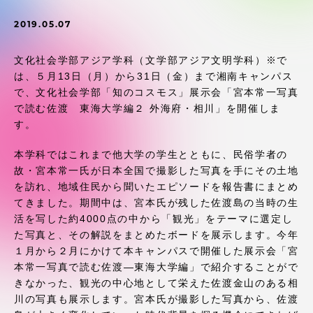
受験・入学案内
2019.05.07
学生生活
文化社会学部アジア学科（文学部アジア文明学科）※で
は、５月13日（月）から31日（金）まで湘南キャンパス
グローバルネットワーク
で、文化社会学部「知のコスモス」展示会「宮本常一写真
で読む佐渡 東海大学編２ 外海府・相川」を開催しま
す。
学外連携
本学科ではこれまで他大学の学生とともに、民俗学者の
故・宮本常一氏が日本全国で撮影した写真を手にその土地
学園ネットワーク
を訪れ、地域住民から聞いたエピソードを報告書にまとめ
てきました。期間中は、宮本氏が残した佐渡島の当時の生
各種情報・お問い合わせ
活を写した約4000点の中から「観光」をテーマに選定し
た写真と、その解説をまとめたボードを展示します。今年
１月から２月にかけて本キャンパスで開催した展示会「宮
本常一写真で読む佐渡―東海大学編」で紹介することがで
きなかった、観光の中心地として栄えた佐渡金山のある相
川の写真も展示します。宮本氏が撮影した写真から、佐渡