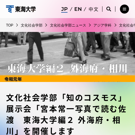
コ
メ
サ
中文
ニ
イ
サ
メ
ン
ュ
ト
文
イ
ニ
テ
ー
検
ト
ュ
化
TOP
文化社会学部
文化社会学部ニュース
アジア学科
文化社会
を
索
検
ー
在学生・保護者向けポータル（TIPS）
ン
閉
を
社
索
を
ツ
じ
閉
を
開
会
る
じ
開
く
に
る
学
く
受験・入学案内
ス
部
キ
ッ
教員・研究者ガイド
プ
文化社会学部「知のコスモス」
大学の概要
展示会「宮本常一写真で読む佐
教育・研究
渡 東海大学編２ 外海府・相
川」を開催します