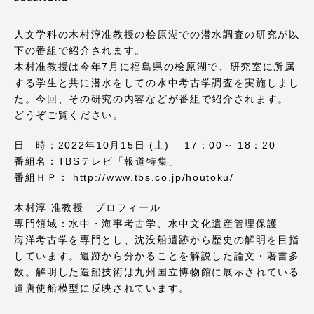
受験・入学案内
人文学科の木村淳准教授の桧原湖での潜水調査の研究が以
学生生活
下の番組で紹介されます。
木村准教授は今年7月に福島県の桧原湖で、研究室に所属
する学生と共に潜水をしての水中考古学調査を実施しまし
グローバルネットワーク
た。今回、その研究の内容などが番組で紹介されます。
どうぞご覧ください。
学外連携
日 時：2022年10月15日 (土) 17：00～ 18：20
番組名：TBSテレビ「報道特集」
学園ネットワーク
番組ＨＰ： http://www.tbs.co.jp/houtoku/
木村淳 准教授 プロフィール
各種情報・お問い合わせ
専門領域：水中・海事考古学、水中文化遺産管理保護
海洋考古学を専門とし、沈没船遺跡から歴史の解明を目指
しています。遺跡から分かることを解説した論文・著書多
数。解明した造船技術は九州国立博物館に展示されている
遣唐使船模型に反映されています。