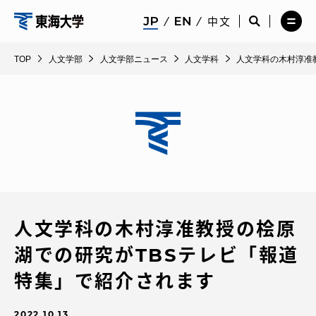
コ
メ
サ
中文
ニ
イ
サ
メ
ン
ュ
ト
人
イ
ニ
テ
ー
検
ト
ュ
文
TOP
人文学部
人文学部ニュース
人文学科
人文学科の木村淳准
を
索
検
ー
在学生・保護者向けポータル（TIPS）
ン
閉
を
学
索
を
ツ
じ
閉
を
開
部
る
じ
開
く
に
る
く
受験・入学案内
ス
キ
ッ
教員・研究者ガイド
プ
人文学科の木村淳准教授の桧原
大学の概要
湖での研究がTBSテレビ「報道
教育・研究
特集」で紹介されます
2022.10.13