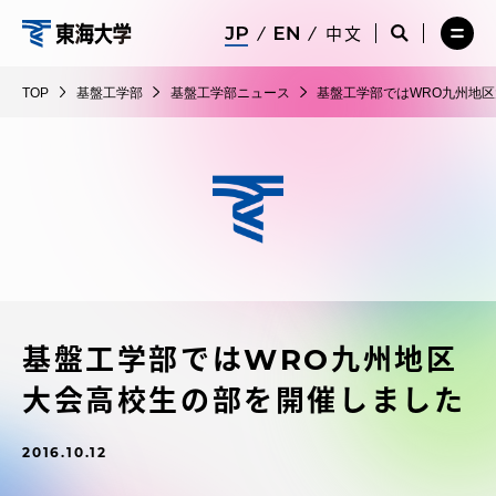
コ
メ
サ
中文
ニ
イ
サ
メ
ン
ュ
ト
基
イ
ニ
テ
ー
検
ト
ュ
盤
TOP
基盤工学部
基盤工学部ニュース
基盤工学部ではWRO九州地
を
索
検
ー
在学生・保護者向けポータル（TIPS）
ン
閉
を
工
索
を
ツ
じ
閉
を
開
学
る
じ
開
く
に
る
部
く
受験・入学案内
ス
キ
ッ
教員・研究者ガイド
プ
基盤工学部ではWRO九州地区
大学の概要
大会高校生の部を開催しました
教育・研究
2016.10.12