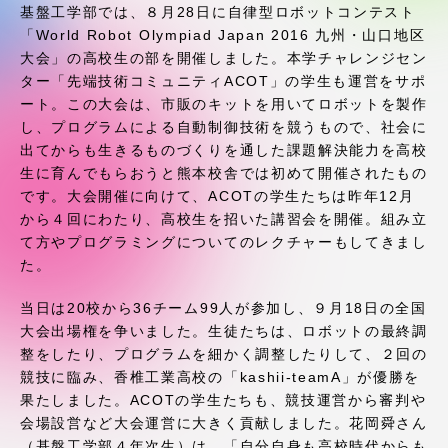
受験・入学案内
基盤工学部では、８月28日に自律型ロボットコンテスト
「World Robot Olympiad Japan 2016 九州・山口地区
大会」の高校生の部を開催しました。本学チャレンジセン
学生生活
ター「先端技術コミュニティACOT」の学生も運営をサポ
ート。この大会は、市販のキットを用いてロボットを製作
グローバルネットワーク
し、プログラムによる自動制御技術を競うもので、社会に
出てからも生きるものづくりを通した課題解決能力を高校
生に育んでもらおうと熊本校舎では初めて開催されたもの
学外連携
です。大会開催に向けて、ACOTの学生たちは昨年12月
から４回にわたり、高校生を招いた講習会を開催。組み立
て方やプログラミングについてのレクチャーもしてきまし
学園ネットワーク
た。
各種情報・お問い合わせ
当日は20校から36チーム99人が参加し、９月18日の全国
大会出場権を争いました。生徒たちは、ロボットの最終調
整をしたり、プログラムを細かく調整したりして、２回の
競技に臨み、香椎工業高校の「kashii-teamA」が優勝を
果たしました。ACOTの学生たちも、競技運営から審判や
会場設営など大会運営に大きく貢献しました。花岡舜さん
（基盤工学部４年次生）は、「自分自身も高校時代からも