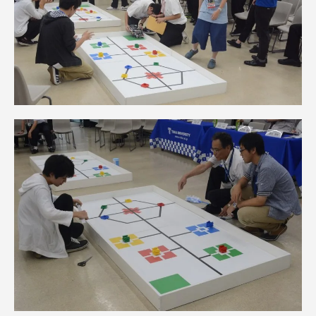
TOKAIスポーツ
ニュースリリース
卒業にあたってのアンケート
認証評価
教育研究上の目的及び養成する人材像と３つの
ポリシー