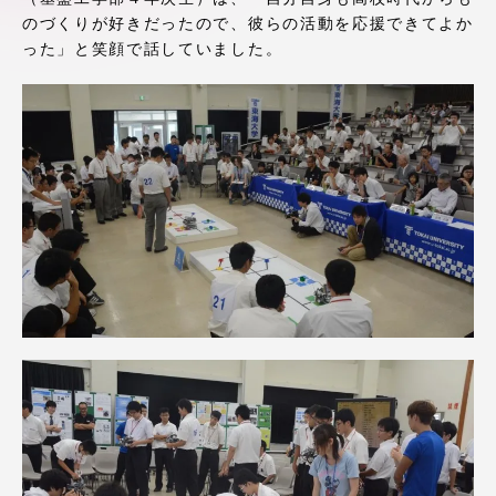
アクセス情報
のづくりが好きだったので、彼らの活動を応援できてよか
った」と笑顔で話していました。
品川キャンパス
湘南キャンパス
伊勢原キャンパス
静岡キャンパス
熊本キャンパス
阿蘇くまもと
臨空キャンパス
札幌キャンパス