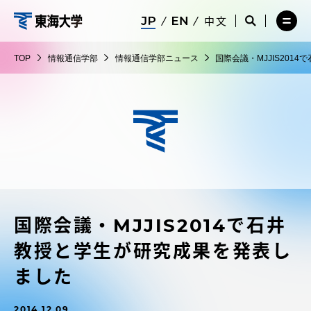
コ
メ
サ
中文
ニ
イ
サ
メ
ン
ュ
ト
情
イ
ニ
テ
ー
検
ト
ュ
報
TOP
情報通信学部
情報通信学部ニュース
国際会議・MJJIS20
を
索
検
ー
在学生・保護者向けポータル（TIPS）
ン
閉
を
通
索
を
ツ
じ
閉
を
開
信
る
じ
開
く
に
る
学
く
受験・入学案内
ス
部
キ
ッ
教員・研究者ガイド
プ
国際会議・MJJIS2014で石井
大学の概要
教授と学生が研究成果を発表し
教育・研究
ました
2014.12.09