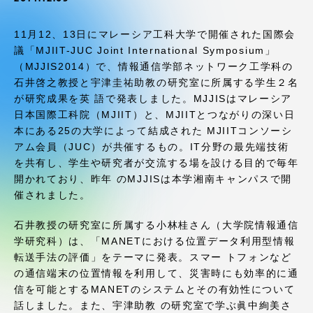
受験・入学案内
11月12、13日にマレーシア工科大学で開催された国際会
学生生活
議「MJIIT-JUC Joint International Symposium」
（MJJIS2014）で、情報通信学部ネットワーク工学科の
石井啓之教授と宇津圭祐助教の研究室に所属する学生２名
グローバルネットワーク
が研究成果を英 語で発表しました。MJJISはマレーシア
日本国際工科院（MJIIT）と、MJIITとつながりの深い日
学外連携
本にある25の大学によって結成された MJIITコンソーシ
アム会員（JUC）が共催するもの。IT分野の最先端技術
を共有し、学生や研究者が交流する場を設ける目的で毎年
学園ネットワーク
開かれており、昨年 のMJJISは本学湘南キャンパスで開
催されました。
各種情報・お問い合わせ
石井教授の研究室に所属する小林桂さん（大学院情報通信
学研究科）は、「MANETにおける位置データ利用型情報
転送手法の評価」をテーマに発表。スマー トフォンなど
の通信端末の位置情報を利用して、災害時にも効率的に通
信を可能とするMANETのシステムとその有効性について
話しました。また、宇津助教 の研究室で学ぶ眞中絢美さ