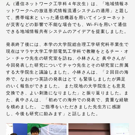
ん（通信ネットワーク工学科４年次生）は、「地域情報ネ
アクセス情報
ットワークへの放送形式情報流通システムの適用」と題し
て、携帯端末と いった通信機器を用いてインターネット
が災害などの影響で不能な場合でも、Wi-Fiを用いて通信
品川キャンパス
湘南キャンパス
できる地域情報共有システムのアイデアを提案しました。
伊勢原キャンパス
静岡キャンパス
発表終了後には、本学の大学院総合理工学研究科卒業生で
熊本キャンパス
阿蘇くまもと
現在はマラヤ大学工学部電気工学科で教鞭をとるチー・オ
臨空キャンパス
ン・チャウ先生の研究室を訪ね、小林さんと 眞中さんが
今回発表した研究についてチャウ先生とその研究室に所属
札幌キャンパス
する大学院生と議論しました。小林さんは、「２回目の海
外で、なおかつ英語の発表はとて も緊張しましたが満足
のいく報告ができました。 また現地の大学院生とも意見
交換でき、よい刺激になりました」と振り返りました。ま
た、眞中さんは、「初めての海外での発表で、貴重な経験
を積めました。 ご指導をいただきました先生方に感謝
し、今後も研究に励みます」と話しました。