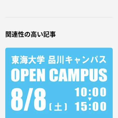
資料請求
お問い合わせ
関連性の高い記事
在学生・保護者向けポータル（TIPS）
本学教職員向け情報
中文