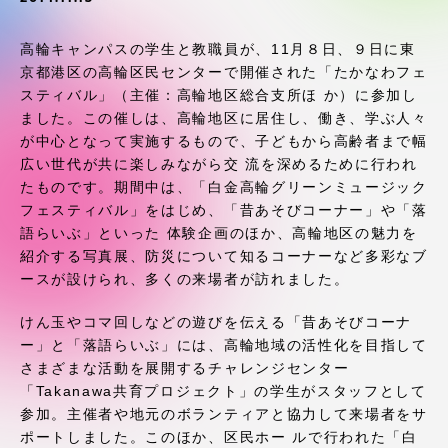
受験・入学案内
高輪キャンパスの学生と教職員が、11月８日、９日に東
学生生活
京都港区の高輪区民センターで開催された「たかなわフェ
スティバル」（主催：高輪地区総合支所ほ か）に参加し
ました。この催しは、高輪地区に居住し、働き、学ぶ人々
グローバルネットワーク
が中心となって実施するもので、子どもから高齢者まで幅
広い世代が共に楽しみながら交 流を深めるために行われ
学外連携
たものです。期間中は、「白金高輪グリーンミュージック
フェスティバル」をはじめ、「昔あそびコーナー」や「落
語らいぶ」といった 体験企画のほか、高輪地区の魅力を
学園ネットワーク
紹介する写真展、防災について知るコーナーなど多彩なブ
ースが設けられ、多くの来場者が訪れました。
各種情報・お問い合わせ
けん玉やコマ回しなどの遊びを伝える「昔あそびコーナ
ー」と「落語らいぶ」には、高輪地域の活性化を目指して
さまざまな活動を展開するチャレンジセンター
「Takanawa共育プロジェクト」の学生がスタッフとして
参加。主催者や地元のボランティアと協力して来場者をサ
ポートしました。このほか、区民ホー ルで行われた「白