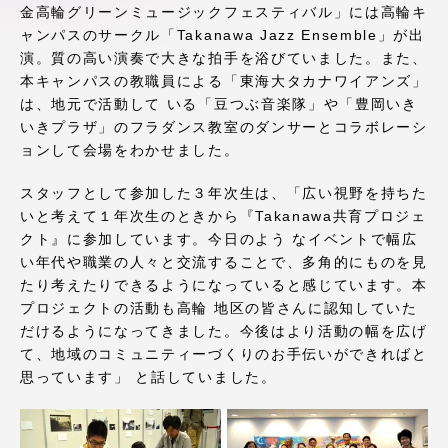
金高輪グリーンミュージックフェスティバル」には高輪キ
アクセス情報
ャンパスのサークル「Takanawa Jazz Ensemble」が出
演。質の高い演奏で大きな拍手を浴びていました。また、
本キャンパスの教職員による「東海大タカナワイアンズ」
品川キャンパス
湘南キャンパス
は、地元で活動して いる「豆つぶ音楽隊」や「豊岡いき
いきプラザ」のフラダンス教室のダンサーとコラボレーシ
伊勢原キャンパス
静岡キャンパス
ョンして会場をわかせました。
熊本キャンパス
阿蘇くまもと
臨空キャンパス
スタッフとして参加した３年次生は、「広い視野を持ちた
いと考えて１年次生のときから『Takanawa共育プロジェ
札幌キャンパス
クト』に参加しています。今日のよう なイベントで幅広
い年代や職業の人々と交流することで、多角的にものを見
たり考えたりできるようになっていると感じています。本
プロジェクトの活動も高輪 地区の皆さんに認知していた
だけるようになってきました。今後はより活動の幅を広げ
て、地域のコミュニティーづくりのお手伝いができればと
思っています」 と話していました。