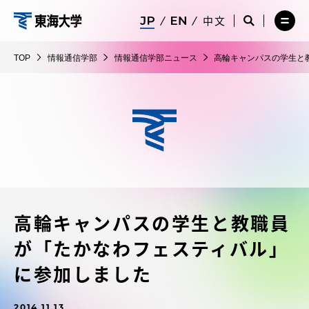
コ
メ
サ
中文
ニ
イ
サ
メ
ン
ュ
ト
情
イ
ニ
テ
ー
検
ト
ュ
報
TOP
情報通信学部
情報通信学部ニュース
高輪キャンパスの学生と
を
索
検
ー
在学生・保護者向けポータル（TIPS）
ン
閉
を
通
索
を
ツ
じ
閉
を
開
信
る
じ
開
く
に
る
学
く
受験・入学案内
ス
部
キ
ッ
教員・研究者ガイド
プ
高輪キャンパスの学生と教職員
大学の概要
が「たかなわフェスティバル」
教育・研究
に参加しました
2014.11.13