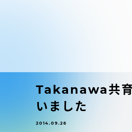
東海大学の障がい学生支援に関
大学院
する取り組みについて
教育方針
東海大学環境憲章
教育シス
ダイバーシティ推進
教育セン
中期目標
研究支援
学則・諸規程
Takanawa
スポーツ
いました
コンプライアンス
研究所
キャンパス案内
2014.09.26