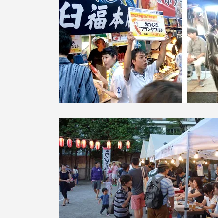
留学生への情報 – TOKAI
Inbound
キャリア
情報）
海外ネットワーク
Global Programs
外国人研究者
特色ある国際活動
グローバル大学へ向けた取り組
みのための基本理念