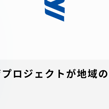
デジタルパンフレットライ
リー
受験イベント
テム
入学案内
ター
学費
・体制
東海大学会員サイト案内（
共育プロジェクトが地域
請求）
・施設
出願方法
合否発表・入学手続