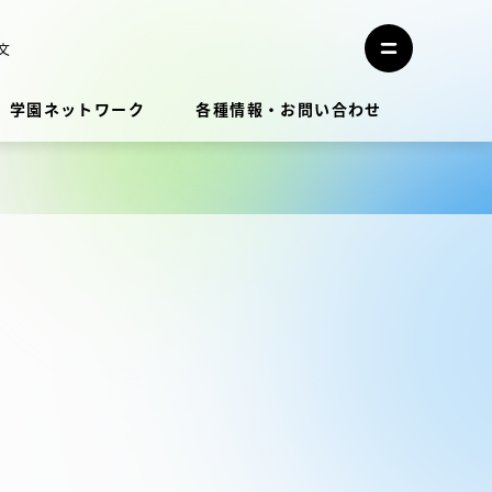
メ
ニ
文
メ
ュ
ニ
ー
ュ
を
学園ネットワーク
各種情報・お問い合わせ
ー
閉
を
じ
開
る
く
教員・研究者ガイド
学生生活
学生生活
学生生活サポート