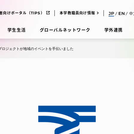
者向けポータル（TIPS）
本学教職員向け情報
中
学生生活
グローバルネットワーク
学外連携
a共育プロジェクトが地域のイベントを手伝いました
受験・入学案内
研究
受験・入学案内
究
受験・入学案内
科
入試制度