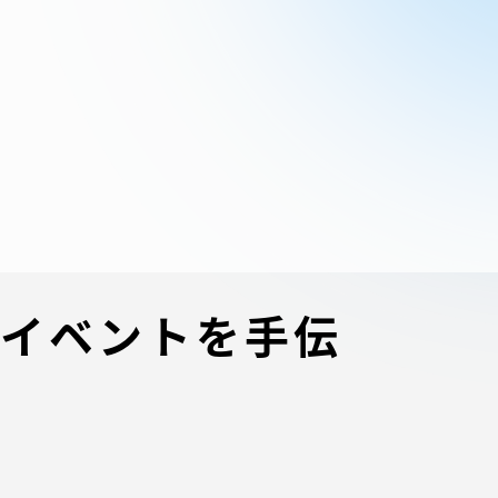
ブラ
スポーツインフォ
ToCoチャレ
海外研修航海
キャリア就職（学内向け情報）
資料
のイベントを手伝