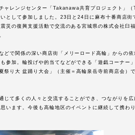
館
ャレンジセンター「Takanawa共育プロジェクト」
伝いとして参加しました。23日と24日に麻布十番商店
奨学金
 教員・研究者ガイド
大震災の復興支援活動で交流のある宮城県の株式会社臼
。
などで関係の深い商店街「メリーロード高輪」からの依
にも参加。輪投げや的当てなどができる「遊戯コーナー」
夏祭り大 盆踊り大会」（主催＝高輪泉岳寺前商店会）
携
学園ネットワーク
学園ネットワーク
通じて多くの人々と交流することができ、つながりを広
と思います。今後も高輪地区のイベントに継続して携わ
携
厚生施設
学園関連機関