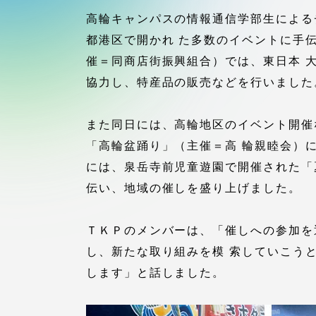
付属図書
高輪キャンパスの情報通信学部生によるチ
在学生の皆様
都港区で開かれ た多数のイベントに手
東海大学
催＝同商店街振興組合）では、東日本 
保護者の方
協力し、特産品の販売などを行いました
教育・研究組織について
また同日には、高輪地区のイベント開催
「高輪盆踊り」（主催＝高 輪親睦会）
には、泉岳寺前児童遊園で開催された「
グローバルネットワーク
学外連
伝い、地域の催しを盛り上げました。
グローバルネットワーク
学外連携
ＴＫＰのメンバーは、「催しへの参加を
し、新たな取り組みを模 索していこう
海外派遣留学プログラム –
産官学連
します」と話しました。
TOKAI Outbound
地域連携