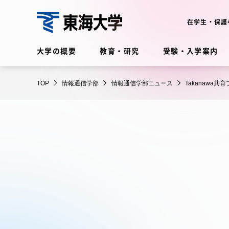
コ
ン
在学生・保護
テ
情
ン
大学の概要
教育・研究
受験・入学案内
報
ツ
通
に
在学生・保護者向けポータル
信
TOP
情報通信学部
情報通信学部ニュース
Takanaw
ス
（TIPS）
学
キ
部
ッ
プ
大学の概要
教育・
大学の概要
教育・研
理念・歴史
学部・学