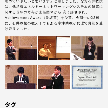
TOKAIスポーツ
進めていきたいと思います」と話しました。なお石井教授
は、低消費エネルギーネットワーキングシステムの研究に
関する長年の寄与が主催団体から 高く評価され、
Achievement Award（業績賞）を受賞。会期中の22日
に、石井教授の教え子でもある宇津助教が代理で賞状を受
ニュースリリース
け取りました。
卒業にあたってのアンケート
認証評価
教育研究上の目的及び養成する人材像と３つの
タグ
ポリシー