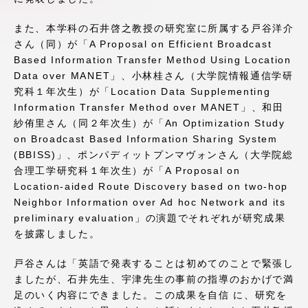
アクセス情報
また、本学科の石井啓之教授の研究室に所属する戸谷洋介
さん（同）が「A Proposal on Efficient Broadcast
Based Information Transfer Method Using Location
品川キャンパス
湘南キャンパス
Data over MANET」、小林桂さん（大学院情報通信学研
伊勢原キャンパス
静岡キャンパス
究科１年次生）が「Location Data Supplementing
Information Transfer Method over MANET」、和田
熊本キャンパス
阿蘇くまもと
紗侑里さん（同２年次生）が「An Optimization Study
臨空キャンパス
on Broadcast Based Information Sharing System
(BBISS)」、ポンパディットプンマヴォンさん（大学院総
札幌キャンパス
合理工学研究科１年次生）が「A Proposal on
Location-aided Route Discovery based on two-hop
Neighbor Information over Ad hoc Network and its
preliminary evaluation」の演題でそれぞれが研究成果
を披露しました。
戸谷さんは「英語で発表することは初めてのことで緊張し
ましたが、石井先生、宇津先生の事前の指導のおかげで満
足のいく内容にできました。この成果を自信 に、研究を