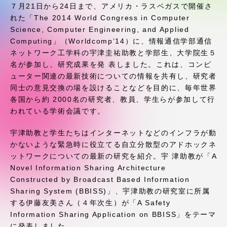
受験・入学案内
７月21日から24日まで、アメリカ・ラスベガスで開催さ
れた「The 2014 World Congress in Computer
Science, Computer Engineering, and Applied
学生生活
Computing」（Worldcomp’14）に、情報通信学部通信
ネットワーク工学科の宇津圭祐助教と学部生、大学院生５
グローバルネットワーク
名が参加し、研究成果を発 表しました。これは、コンピ
ューター関連の最新技術についての情報を共有し、研究者
同士の意見交換の場を設けることなどを目的に、毎年世界
学外連携
各国から約 2000名の研究者、教員、学生らが参加して行
われている学術会議です。
学園ネットワーク
宇津助教と学生たちはインターネットなどのインフラが動
かないような緊急時に役立てる自立分散型のアドホックネ
各種情報・お問い合わせ
ットワークについての最新の研究を紹介。宇 津助教が「A
Novel Information Sharing Architecture
Constructed by Broadcast Based Information
Sharing System (BBISS)」、宇津助教の研究室に所属
する伊藤友美さん（４年次生）が「A Safety
Information Sharing Application on BBISS」をテーマ
に発表しました。