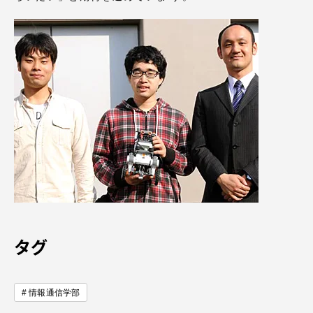
TOKAIスポーツ
ニュースリリース
卒業にあたってのアンケート
認証評価
タグ
教育研究上の目的及び養成する人材像と３つの
情報通信学部
ポリシー