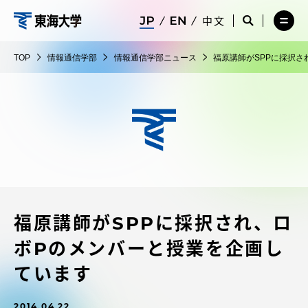
コ
メ
サ
中文
ニ
イ
サ
メ
ン
ュ
ト
情
イ
ニ
テ
ー
検
ト
ュ
報
TOP
情報通信学部
情報通信学部ニュース
福原講師がSPPに採択
を
索
検
ー
在学生・保護者向けポータル（TIPS）
ン
閉
を
通
索
を
ツ
じ
閉
を
開
信
る
じ
開
く
に
る
学
く
受験・入学案内
ス
部
キ
ッ
教員・研究者ガイド
プ
福原講師がSPPに採択され、ロ
大学の概要
ボPのメンバーと授業を企画し
教育・研究
ています
2014.04.22