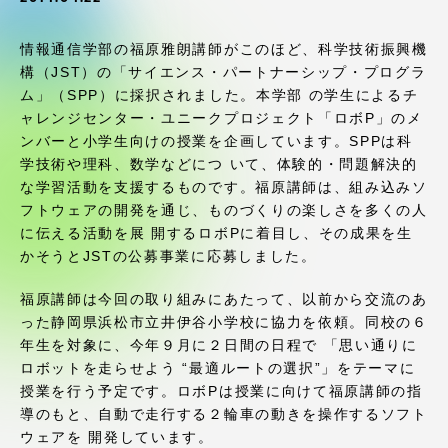
受験・入学案内
情報通信学部の福原雅朗講師がこのほど、科学技術振興機
学生生活
構（JST）の「サイエンス・パートナーシップ・プログラ
ム」（SPP）に採択されました。本学部 の学生によるチ
ャレンジセンター・ユニークプロジェクト「ロボP」のメ
グローバルネットワーク
ンバーと小学生向けの授業を企画しています。SPPは科
学技術や理科、数学などにつ いて、体験的・問題解決的
学外連携
な学習活動を支援するものです。福原講師は、組み込みソ
フトウェアの開発を通じ、ものづくりの楽しさを多くの人
に伝える活動を展 開するロボPに着目し、その成果を生
学園ネットワーク
かそうとJSTの公募事業に応募しました。
福原講師は今回の取り組みにあたって、以前から交流のあ
各種情報・お問い合わせ
った静岡県浜松市立井伊谷小学校に協力を依頼。同校の６
年生を対象に、今年９月に２日間の日程で 「思い通りに
ロボットを走らせよう “最適ルートの選択”」をテーマに
授業を行う予定です。ロボPは授業に向けて福原講師の指
導のもと、自動で走行する２輪車の動きを操作するソフト
ウェアを 開発しています。