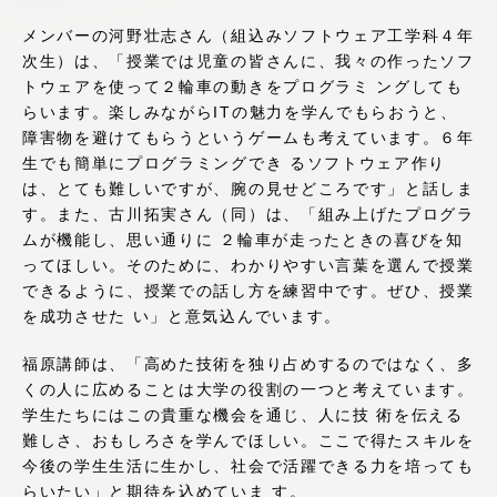
アクセス情報
メンバーの河野壮志さん（組込みソフトウェア工学科４年
次生）は、「授業では児童の皆さんに、我々の作ったソフ
トウェアを使って２輪車の動きをプログラミ ングしても
品川キャンパス
湘南キャンパス
らいます。楽しみながらITの魅力を学んでもらおうと、
障害物を避けてもらうというゲームも考えています。６年
伊勢原キャンパス
静岡キャンパス
生でも簡単にプログラミングでき るソフトウェア作り
熊本キャンパス
阿蘇くまもと
は、とても難しいですが、腕の見せどころです」と話しま
臨空キャンパス
す。また、古川拓実さん（同）は、「組み上げたプログラ
ムが機能し、思い通りに ２輪車が走ったときの喜びを知
札幌キャンパス
ってほしい。そのために、わかりやすい言葉を選んで授業
できるように、授業での話し方を練習中です。ぜひ、授業
を成功させた い」と意気込んでいます。
福原講師は、「高めた技術を独り占めするのではなく、多
くの人に広めることは大学の役割の一つと考えています。
学生たちにはこの貴重な機会を通じ、人に技 術を伝える
難しさ、おもしろさを学んでほしい。ここで得たスキルを
今後の学生生活に生かし、社会で活躍できる力を培っても
らいたい」と期待を込めていま す。