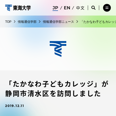
コ
メ
サ
中文
ニ
イ
サ
メ
ン
ュ
ト
情
イ
ニ
テ
ー
検
ト
ュ
報
TOP
情報通信学部
情報通信学部ニュース
「たかなわ子どもカレッ
を
索
検
ー
在学生・保護者向けポータル（TIPS）
ン
閉
を
通
索
を
ツ
じ
閉
を
開
信
る
じ
開
く
に
る
学
く
受験・入学案内
ス
部
キ
ッ
教員・研究者ガイド
プ
「たかなわ子どもカレッジ」が
大学の概要
静岡市清水区を訪問しました
教育・研究
2019.12.11