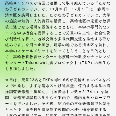
受験・入学案内
高輪キャンパスが港区と連携して取り組んでいる「たかな
わ子どもカレッジ」が、11月30日、12月１日に、静岡市
清水区を訪問しました。たかなわ子どもカレッジは、大学
学生生活
の施設や知的・人的資源を活用し、高輪地区の児童が放課
後に過ごせる場所を設置するとともに、本学の専門的なテ
グローバルネットワーク
ーマを学ぶ機会を提供することで児童の自主性、社会性及
び創造性を養い、地域交流や多世代間交流を推進する取り
組みです。今回の企画は、建学の地である清水区を訪れ、
学外連携
本学のスケールメリットを知ってもらうことを目的とし
て、高輪教養教育センターの北濱幹士准教授やチャレンジ
センター・Takanawa共育プロジェクト（TKP）の学生ら
学園ネットワーク
も参加しました。
各種情報・お問い合わせ
当日は、児童22名とTKPの学生6名が高輪キャンパスをバ
スで出発し、まずは清水区の鉄道岸壁に停泊する本学の海
洋調査研修船「望星丸」（国際総トン数＝2174ｔ）を訪
問。乗船実習課程の学生らの案内で、船内見学やロープワ
ークを行いました。その後、宿泊先の三保研修館で休憩を
とった後、海洋科学博物館で夜間の水棲生物を観察する
「夜の水族館ツアー」に参加。講堂で学芸員から説明を受