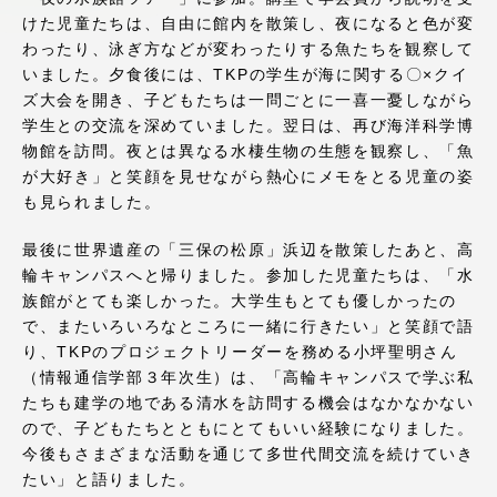
アクセス情報
けた児童たちは、自由に館内を散策し、夜になると色が変
わったり、泳ぎ方などが変わったりする魚たちを観察して
いました。夕食後には、TKPの学生が海に関する〇×クイ
品川キャンパス
湘南キャンパス
ズ大会を開き、子どもたちは一問ごとに一喜一憂しながら
学生との交流を深めていました。翌日は、再び海洋科学博
伊勢原キャンパス
静岡キャンパス
物館を訪問。夜とは異なる水棲生物の生態を観察し、「魚
が大好き」と笑顔を見せながら熱心にメモをとる児童の姿
熊本キャンパス
阿蘇くまもと
も見られました。
臨空キャンパス
最後に世界遺産の「三保の松原」浜辺を散策したあと、高
札幌キャンパス
輪キャンパスへと帰りました。参加した児童たちは、「水
族館がとても楽しかった。大学生もとても優しかったの
で、またいろいろなところに一緒に行きたい」と笑顔で語
り、TKPのプロジェクトリーダーを務める小坪聖明さん
（情報通信学部３年次生）は、「高輪キャンパスで学ぶ私
たちも建学の地である清水を訪問する機会はなかなかない
ので、子どもたちとともにとてもいい経験になりました。
今後もさまざまな活動を通じて多世代間交流を続けていき
たい」と語りました。