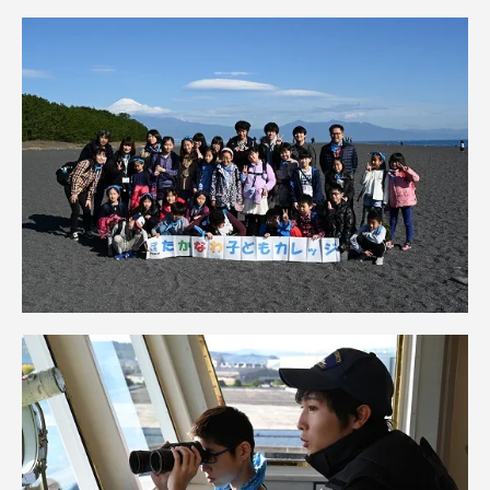
TOKAIスポーツ
ニュースリリース
卒業にあたってのアンケート
認証評価
教育研究上の目的及び養成する人材像と３つの
ポリシー