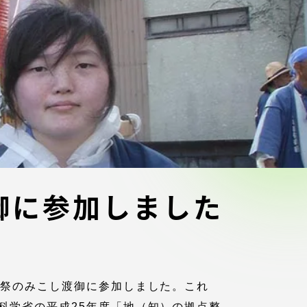
ブラ
スポーツインフォ
ToCoチャレ
海外研修航海
キャリア就職（学内向け情報）
資料
御に参加しました
大祭のみこし渡御に参加しました。これ
科学省の平成25年度「地（知）の拠点整