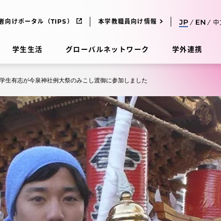
者向けポータル（TIPS）
本学教職員向け情報
中
学生生活
グローバルネットワーク
学外連携
学生有志が今泉神社例大祭のみこし渡御に参加しました
受験・入学案内
研究
受験・入学案内
究
受験・入学案内
科
入試制度