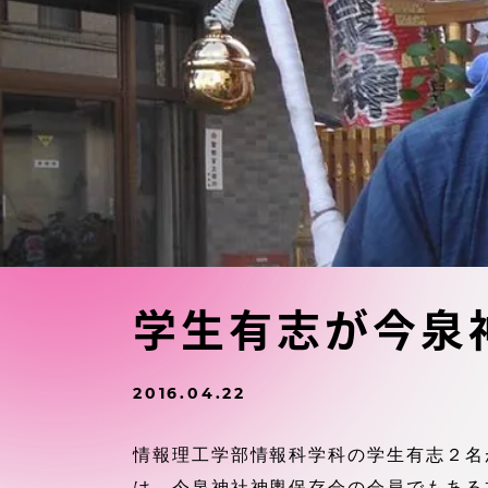
東海大学の障がい学生支援に関
大学院
する取り組みについて
教育方針
東海大学環境憲章
教育シス
ダイバーシティ推進
教育セン
中期目標
研究支援
学則・諸規程
学生有志が今泉
スポーツ
コンプライアンス
2016.04.22
研究所
キャンパス案内
情報理工学部情報科学科の学生有志２名
は、今泉神社神輿保存会の会員でもある