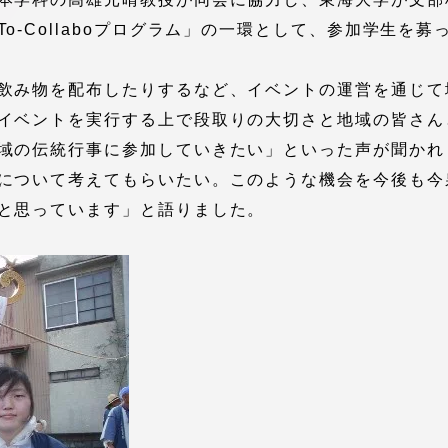
館
o-Collaboプログラム」の一環として、参加学生を募
奨学金
 教員・研究者ガイド
飲み物を配布したりするなど、イベントの運営を通じて
イベントを実行する上で段取りの大切さと地域の皆さん
域の伝統行事に参加していきたい」といった声が聞かれ
について考えてもらいたい。このような機会を今後も今
と思っています」と語りました。
携
学園ネットワーク
学園ネットワーク
携
厚生施設
学園関連機関