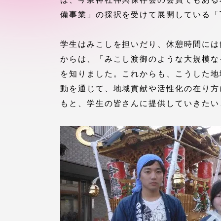
付属図書
備事業」の採択を受けて展開している「T
在学生の皆様
東海大学
学生はみこしを担いだり、休憩時間には
保護者の方
からは、「みこし渡御のような大規模な
を知りました。これからも、こうした地
教育・研究組織について
動を通じて、地域貢献や活性化の在り方
もと、学生の皆さんに提供していきたい
グローバルネットワーク
学外連
グローバルネットワーク
学外連携
海外派遣留学プログラム –
産官学連
TOKAI Outbound
地域連携