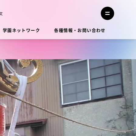
メ
ニ
文
メ
ュ
ニ
ー
ュ
を
学園ネットワーク
各種情報・お問い合わせ
ー
閉
を
じ
開
る
く
教員・研究者ガイド
学生生活
学生生活
学生生活サポート