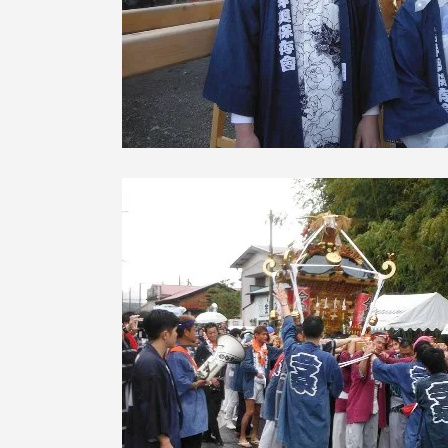
留学生への情報 – TOKAI
Inbound
キャリア
情報）
海外ネットワーク
Global Programs
外国人研究者
特色ある国際活動
グローバル大学へ向けた取り組
みのための基本理念