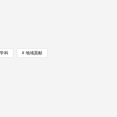
卒業にあた
ニュースリリース
アンケート
学科
地域貢献
合わせ
在学生・保護者向けポータル（TIPS）
本学教職員向け情報