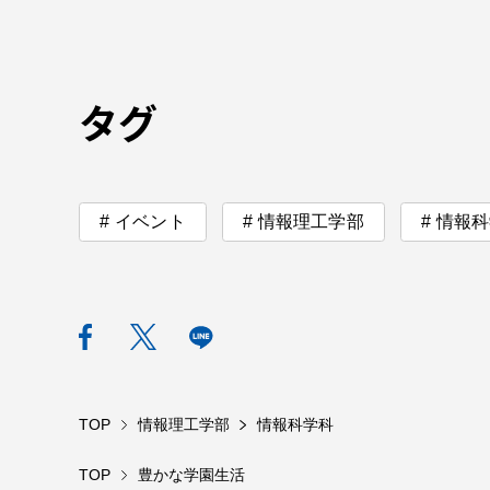
TOKAIスポーツ
タグ
教育研究上の目的
及び養成する人材
イベント
情報理工学部
情報科
像と３つのポリシ
ー
資料請求
お問い
TOP
情報理工学部
情報科学科
TOP
豊かな学園生活