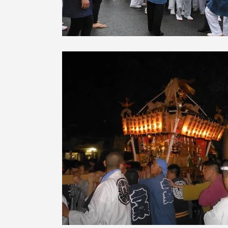
語学教育センター
アク
品川キャン
阿蘇くまも
臨空キャン