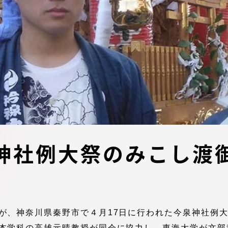
デジタルパンフレットライ
リー
受験イベント
テム
入学案内
ター
学費
・体制
東海大学会員サイト案内（
神社例大祭のみこし渡
請求）
・施設
出願方法
が、神奈川県秦野市で４月17日に行われた今泉神社例
合否発表・入学手続
本学科の高雄元晴教授が同会に協力し、東海大学が文部