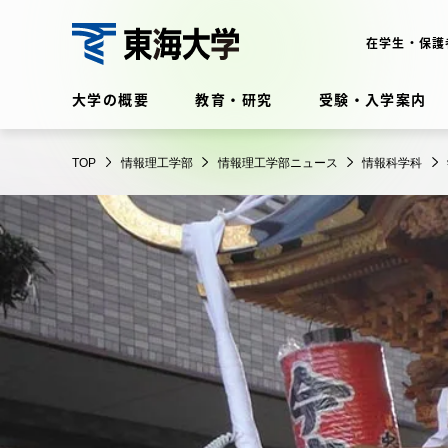
コ
ン
在学生・保護
テ
情
ン
大学の概要
教育・研究
受験・入学案内
報
ツ
理
に
在学生・保護者向けポータル
工
TOP
情報理工学部
情報理工学部ニュース
情報科学科
ス
（TIPS）
学
キ
部
ッ
プ
大学の概要
教育・
大学の概要
教育・研
理念・歴史
学部・学