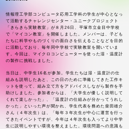
受験・入学案内
情報理工学部コンピュータ応用工学科の学生が中心となっ
学生生活
て活動するチャレンジセンター・ユニークプロジェクト
「きらきら実験教室」が８月26日、平塚市立金目中学校
で「マイコン教室」を開催しました。メンバーは、子ども
グローバルネットワーク
たちに科学やものづくりの面白さを伝えることなどを目的
に活動しており、毎年同中学校で実験教室を開いていま
学外連携
す。今回は、マイクロコンピューターを使った湿・温度計
の製作に挑戦しました。
学園ネットワーク
当日は、中学生16名が参加。学生たちは湿・温度計の仕
組みも説明したあと、この日のために準備してきた工作キ
ットを使って、組み立て方をアドバイスしながら製作を手
各種情報・お問い合わせ
助けしました。参加者からは、「大学生が優しく説明して
くれて楽しかった」、「温度計の仕組みが分かってうれし
かった」といった声が聞かれ、学生代表を務めた柴田雄介
さん（４年次生）は、「毎年３年次生が中心に運営を行っ
てきたイベントですが、今年は４年次生も入ってより中学
生に説明しやすい環境を整えました。環境問題への意識も