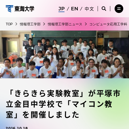
コ
メ
サ
中文
ニ
イ
サ
メ
ン
ュ
ト
情
イ
ニ
テ
ー
検
ト
ュ
報
TOP
情報理工学部
情報理工学部ニュース
コンピュータ応用工学科
を
索
検
ー
在学生・保護者向けポータル（TIPS）
ン
閉
を
理
索
を
ツ
じ
閉
を
開
工
る
じ
開
く
に
る
学
く
受験・入学案内
ス
部
キ
ッ
教員・研究者ガイド
プ
「きらきら実験教室」が平塚市
大学の概要
立金目中学校で「マイコン教
教育・研究
室」を開催しました
2016.10.18