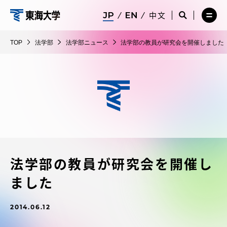
コ
メ
サ
中文
ニ
イ
サ
メ
ン
ュ
ト
法
イ
ニ
テ
ー
検
ト
ュ
学
TOP
法学部
法学部ニュース
法学部の教員が研究会を開催しました
を
索
検
ー
在学生・保護者向けポータル（TIPS）
ン
閉
を
部
索
を
ツ
じ
閉
を
開
る
じ
開
く
に
る
く
受験・入学案内
ス
キ
ッ
教員・研究者ガイド
プ
法学部の教員が研究会を開催し
大学の概要
ました
教育・研究
2014.06.12