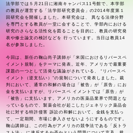
受験・入学案内
法学部では５月21日に湘南キャンパス11号館で、本学部
の教員が運営する「法学部研究委員会」の2014年度第１
回研究会を開催しました。本研究会は、 異なる法律分野
学生生活
を専門とする教員が一堂に会することで、学部内における
研究のさらなる活性化を図ることを目的に、教員の研究発
グローバルネットワーク
表や修士論文の検討などを 行っています。当日は教員14
名が参加しました。
学外連携
今回は、新任の鞠山尚子講師が「米国におけるリバースペ
イメント規制」をテーマに発表。近年、アメリカで最重要
課題の一つとして活発な議論がされている、 “リバースペ
学園ネットワーク
イメント（逆支払い）”の規制について発表しました。裁
判において、通常の和解の場合は「被告」が「原告」にお
各種情報・お問い合わせ
金を支払いますが、リバースペ イメントでは「原告」が
「被告」に支払います。アメリカの医薬品業界で問題とな
っているもので、製薬会社が起こしたジェネリック薬品会
社に対する特許侵害 訴訟の和解において、金銭を支払っ
て、一定期間、市場に参入させないようにするものです。
鞠山講師は、この行為がアメリカの競争法である「反トラ
スト法」 に違反するか否かという問題について言及。裁