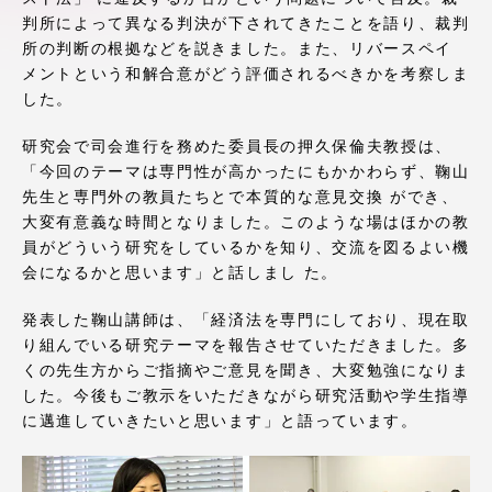
アクセス情報
判所によって異なる判決が下されてきたことを語り、裁判
所の判断の根拠などを説きました。また、リバースペイ
メントという和解合意がどう評価されるべきかを考察しま
品川キャンパス
湘南キャンパス
した。
伊勢原キャンパス
静岡キャンパス
研究会で司会進行を務めた委員長の押久保倫夫教授は、
「今回のテーマは専門性が高かったにもかかわらず、鞠山
熊本キャンパス
阿蘇くまもと
先生と専門外の教員たちとで本質的な意見交換 ができ、
臨空キャンパス
大変有意義な時間となりました。このような場はほかの教
員がどういう研究をしているかを知り、交流を図るよい機
札幌キャンパス
会になるかと思います」と話しまし た。
発表した鞠山講師は、「経済法を専門にしており、現在取
り組んでいる研究テーマを報告させていただきました。多
くの先生方からご指摘やご意見を聞き、大変勉強になりま
した。今後もご教示をいただきながら研究活動や学生指導
に邁進していきたいと思います」と語っています。