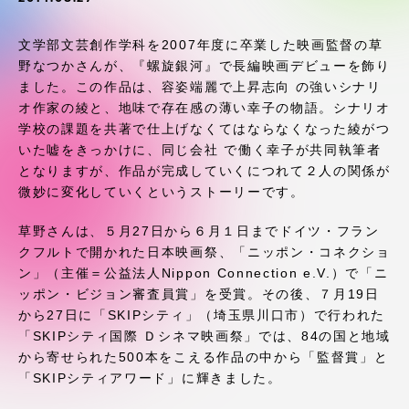
受験・入学案内
文学部文芸創作学科を2007年度に卒業した映画監督の草
学生生活
野なつかさんが、『螺旋銀河』で長編映画デビューを飾り
ました。この作品は、容姿端麗で上昇志向 の強いシナリ
オ作家の綾と、地味で存在感の薄い幸子の物語。シナリオ
グローバルネットワーク
学校の課題を共著で仕上げなくてはならなくなった綾がつ
いた嘘をきっかけに、同じ会社 で働く幸子が共同執筆者
学外連携
となりますが、作品が完成していくにつれて２人の関係が
微妙に変化していくというストーリーです。
学園ネットワーク
草野さんは、５月27日から６月１日までドイツ・フラン
クフルトで開かれた日本映画祭、「ニッポン・コネクショ
ン」（主催＝公益法人Nippon Connection e.V.）で「ニ
各種情報・お問い合わせ
ッポン・ビジョン審査員賞」を受賞。その後、７月19日
から27日に「SKIPシティ」（埼玉県川口市）で行われた
「SKIPシティ国際 Ｄシネマ映画祭」では、84の国と地域
から寄せられた500本をこえる作品の中から「監督賞」と
「SKIPシティアワード」に輝きました。