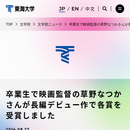
コ
メ
サ
中文
ニ
イ
サ
メ
ン
ュ
ト
文
イ
ニ
テ
ー
検
ト
ュ
学
TOP
文学部
文学部ニュース
卒業生で映画監督の草野なつかさんが
を
索
検
ー
在学生・保護者向けポータル（TIPS）
ン
閉
を
部
索
を
ツ
じ
閉
を
開
る
じ
開
く
に
る
く
受験・入学案内
ス
キ
ッ
教員・研究者ガイド
プ
卒業生で映画監督の草野なつか
大学の概要
さんが長編デビュー作で各賞を
教育・研究
受賞しました
2014.08.27