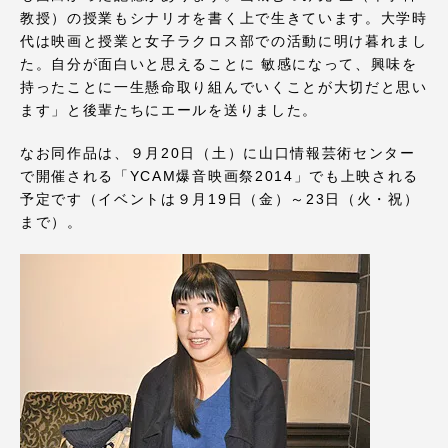
TOKAIスポーツ
教授）の授業もシナリオを書く上で生きています。大学時
代は映画と授業と女子ラクロス部での活動に明け暮れまし
た。自分が面白いと思えることに 敏感になって、興味を
持ったことに一生懸命取り組んでいくことが大切だと思い
ニュースリリース
ます」と後輩たちにエールを送りました。
なお同作品は、９月20日（土）に山口情報芸術センター
で開催される「YCAM爆音映画祭2014」でも上映される
予定です（イベントは９月19日（金）～23日（火・祝）
卒業にあたってのアンケート
まで）。
認証評価
教育研究上の目的及び養成する人材像と３つの
ポリシー