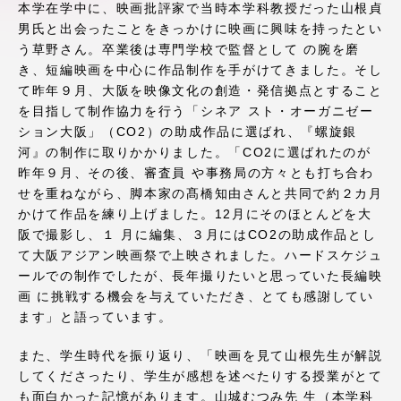
本学在学中に、映画批評家で当時本学科教授だった山根貞
アクセス情報
男氏と出会ったことをきっかけに映画に興味を持ったとい
う草野さん。卒業後は専門学校で監督として の腕を磨
き、短編映画を中心に作品制作を手がけてきました。そし
品川キャンパス
湘南キャンパス
て昨年９月、大阪を映像文化の創造・発信拠点とすること
を目指して制作協力を行う「シネア スト・オーガニゼー
伊勢原キャンパス
静岡キャンパス
ション大阪」（CO2）の助成作品に選ばれ、『螺旋銀
熊本キャンパス
阿蘇くまもと
河』の制作に取りかかりました。「CO2に選ばれたのが
臨空キャンパス
昨年９月、その後、審査員 や事務局の方々とも打ち合わ
せを重ねながら、脚本家の髙橋知由さんと共同で約２カ月
札幌キャンパス
かけて作品を練り上げました。12月にそのほとんどを大
阪で撮影し、１ 月に編集、３月にはCO2の助成作品とし
て大阪アジアン映画祭で上映されました。ハードスケジュ
ールでの制作でしたが、長年撮りたいと思っていた長編映
画 に挑戦する機会を与えていただき、とても感謝してい
ます」と語っています。
また、学生時代を振り返り、「映画を見て山根先生が解説
してくださったり、学生が感想を述べたりする授業がとて
も面白かった記憶があります。山城むつみ先 生（本学科