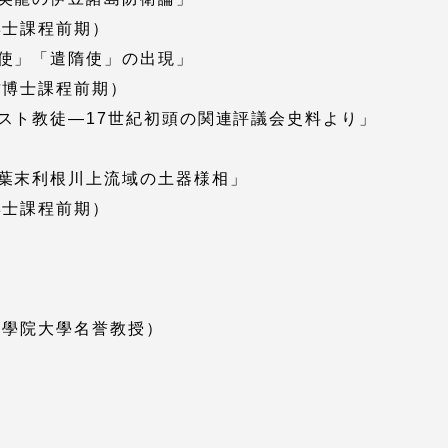
博士課程前期）
使」「遣隋使」の出現」
就職（採用担当者向け
卒業生サービス
攻博士課程前期）
スト教徒―17世紀初頭の関連評議会史料より」
関連教育機関
葉末利根川上流域の土器様相」
博士課程前期）
國學院大學名誉教授）