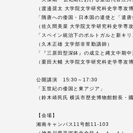
留学生への情報 – TOKAI
（渡邉奨太 大学院文学研究科史学専攻
Inbound
「隋唐への倭国・日本国の遣使と「遣唐
キャリア
（佐久間美菜 大学院文学研究科史学専
情報）
海外ネットワーク
「スペイン統治下のポルトガルと新キリ
（久木正雄 文学部非常勤講師）
「『三原田型深鉢』の成立と縄文中期中
Global Programs
（栗田大輔 大学院文学研究科史学専攻
外国人研究者
公開講演 15:30～17:30
「五世紀の倭国と東アジア」
特色ある国際活動
（鈴木靖民氏 横浜市歴史博物館館長・
グローバル大学へ向けた取り組
【会場】
みのための基本理念
湘南キャンパス11号館11-103