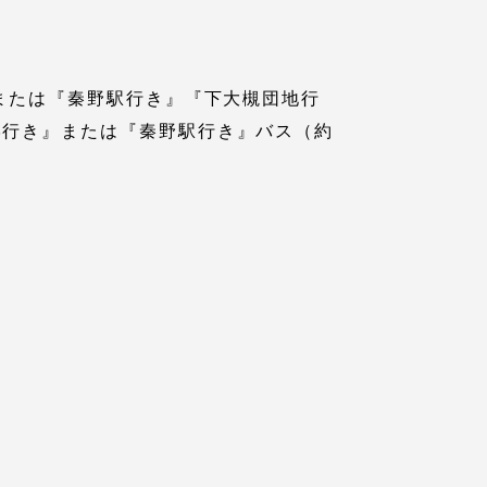
、または『秦野駅行き』『下大槻団地行
学行き』または『秦野駅行き』バス（約
静岡キャンパス
熊本キャンパス