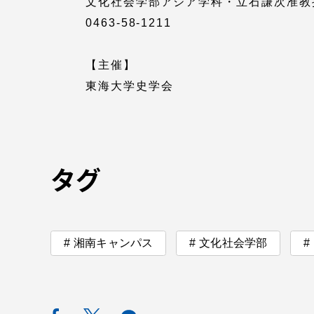
文化社会学部アジア学科・立石謙次准教
0463-58-1211
TOKAIスポーツ
【主催】
東海大学史学会
教育研究上の目的
及び養成する人材
像と３つのポリシ
ー
タグ
資料請求
お問い
湘南キャンパス
文化社会学部