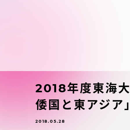
東海大学の障がい学生支援に関
大学院
する取り組みについて
教育方針
東海大学環境憲章
教育シス
ダイバーシティ推進
教育セン
中期目標
研究支援
学則・諸規程
2018年度東
スポーツ
倭国と東アジア
コンプライアンス
研究所
キャンパス案内
2018.05.28