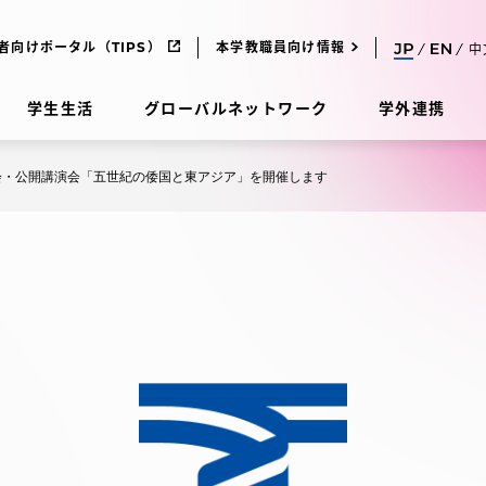
者向けポータル（TIPS）
本学教職員向け情報
中
学生生活
グローバルネットワーク
学外連携
大会・公開講演会「五世紀の倭国と東アジア」を開催します
受験・入学案内
研究
受験・入学案内
究
受験・入学案内
科
入試制度