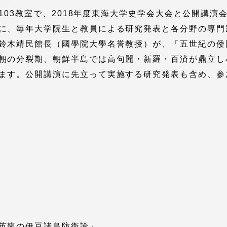
館
1-103教室で、2018年度東海大学史学会大会と公開講
に、毎年大学院生と教員による研究発表と各分野の専門
奨学金
 教員・研究者ガイド
鈴木靖民館長（國學院大學名誉教授）が、「五世紀の倭
朝の分裂期、朝鮮半島では高句麗・新羅・百済が鼎立し
ます。公開講演に先立って実施する研究発表も含め、参
携
学園ネットワーク
学園ネットワーク
携
厚生施設
英龍の伊豆諸島防衛論」
学園関連機関