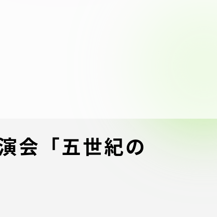
ブラ
スポーツインフォ
ToCoチャレ
海外研修航海
キャリア就職（学内向け情報）
資料
講演会「五世紀の