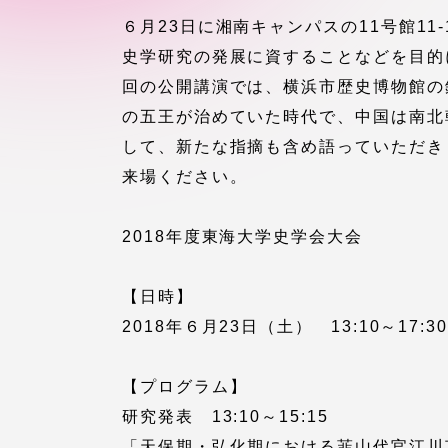
付属図書
６月23日に湘南キャンパスの11号館1
在学生の皆様
史学研究の発展に資することなどを目的
東海大学
回の公開講演では、横浜市歴史博物館の
保護者の方
の五王が治めていた時代で、中国は南北
して、新たな指摘も含め語っていただき
教育・研究組織について
来場ください。
2018年度東海大学史学会大会
グローバルネットワーク
学外連
【日時】
グローバルネットワーク
学外連携
2018年６月23日（土） 13:10～17:30
海外派遣留学プログラム –
産官学連
【プログラム】
TOKAI Outbound
研究発表 13:10～15:15
「天保期・弘化期における韮山代官江川
地域連携