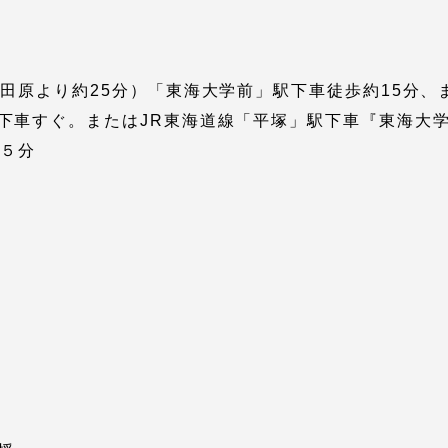
小田原より約25分）「東海大学前」駅下車徒歩約15分
下車すぐ。またはJR東海道線「平塚」駅下車『東海大
約５分
セス情報
パス
湘南キャンパス
伊勢原キャンパス
と
札幌キャンパス
パス