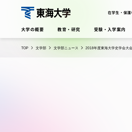
コ
ン
在学生・保護
テ
文
ン
大学の概要
教育・研究
受験・入学案内
学
ツ
部
に
在学生・保護者向けポータル
TOP
文学部
文学部ニュース
2018年度東海大学史学会
ス
（TIPS）
キ
ッ
プ
大学の概要
教育・
大学の概要
教育・研
理念・歴史
学部・学