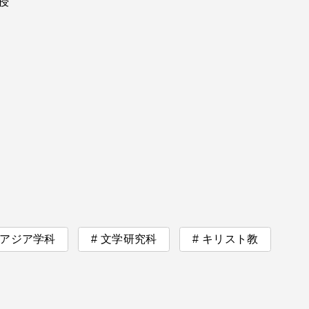
授
卒業にあた
ニュースリリース
アンケート
合わせ
在学生・保護者向けポータル（TIPS）
本学教職員向け情報
アジア学科
文学研究科
キリスト教