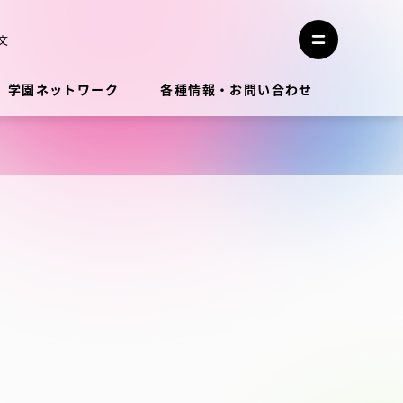
メ
ニ
文
メ
ュ
ニ
ー
ュ
を
学園ネットワーク
各種情報・お問い合わせ
ー
閉
を
じ
開
る
く
教員・研究者ガイド
学生生活
学生生活
学生生活サポート