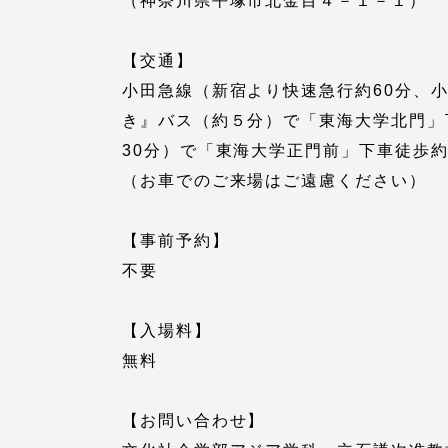
（神奈川県平塚市北金目４－１－１）
語学教育センター
【交通】
小田急線（新宿より快速急行約60分、
き』バス（約５分）で「東海大学北門」
30分）で「東海大学正門前」下車徒歩
（お車でのご来場はご遠慮ください）
アク
【事前予約】
不要
品川キャン
阿蘇くまも
【入場料】
臨空キャン
無料
【お問い合わせ】