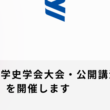
デジタルパンフレットライ
リー
受験イベント
テム
入学案内
ター
学費
・体制
東海大学会員サイト案内（
海大学史学会大会・公開
請求）
・施設
」を開催します
出願方法
合否発表・入学手続