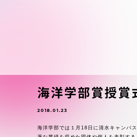
東海大学の障がい学生支援に関
大学院
する取り組みについて
教育方針
東海大学環境憲章
教育シス
ダイバーシティ推進
教育セン
中期目標
研究支援
学則・諸規程
海洋学部賞授賞
スポーツ
コンプライアンス
2018.01.23
研究所
キャンパス案内
海洋学部では１月18日に清水キャンパ
著な業績を収めた団体や個人を表彰する