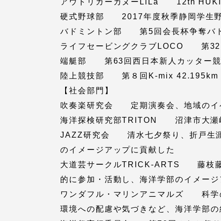
アウトリガーカヌーLiLa 12th HUKIL
語学教育センター
硬式野球部 2017年度秋季静岡学生
バドミントン部 第5回会長杯争奪バド
ライフセービングクラブLOCO 第3
端艇部 第63回西日本新人カッター競
陸上競技部 第８回K-mix 42.195
【社会部門】
吹奏楽研究会 定期演奏会、地域のイ
アク
海洋探検研究部TRITON 沼津市大
JAZZ研究会 清水七夕祭り、折戸生
品川キャン
のイメージアップに貢献した
阿蘇くまも
大道芸サークルTRICK-ARTS 
臨空キャン
的に参加・活動し、海洋学部のイメージ
ワンダフル・マリンアニマルズ 科学
環境への配慮や気づきなど、海洋学部の