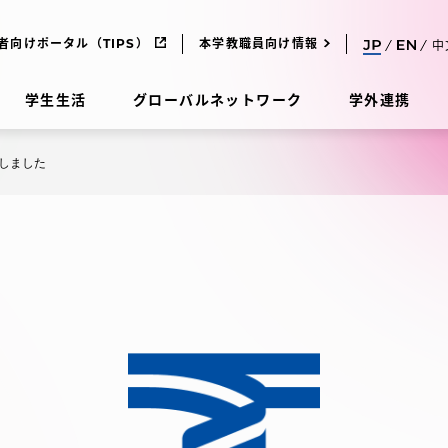
者向けポータル（TIPS）
本学教職員向け情報
中
学生生活
グローバルネットワーク
学外連携
しました
受験・入学案内
研究
受験・入学案内
究
受験・入学案内
科
入試制度