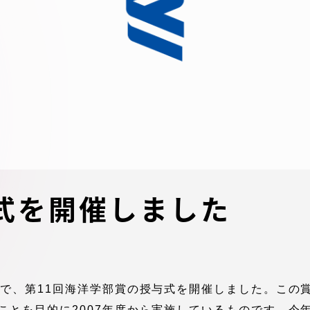
デジタルパンフレットライ
リー
受験イベント
テム
入学案内
ター
学費
・体制
東海大学会員サイト案内（
式を開催しました
請求）
・施設
出願方法
スで、第11回海洋学部賞の授与式を開催しました。この
合否発表・入学手続
ことを目的に2007年度から実施しているものです。今