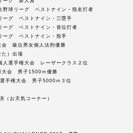
リーグ 新人賞
学生野球リーグ ベストナイン・指名打者
球リーグ ベストナイン・三塁手
就職（採用担当者向け
卒業生サービス
球リーグ ベストナイン・首位打者
球リーグ ベストナイン・投手
関連教育機関
大会 級位男女個人法刑優勝
なた）出場
ト個人選手権大会 レーザークラス２位
大会 男子1500ｍ優勝
手権大会 男子5000ｍ３位
出演（お天気コーナー）