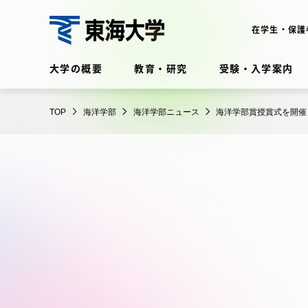
コ
ン
在学生・保護
テ
海
ン
大学の概要
教育・研究
受験・入学案内
洋
ツ
学
に
在学生・保護者向けポータル
部
TOP
海洋学部
海洋学部ニュース
海洋学部賞授賞式を開催
ス
（TIPS）
キ
ッ
プ
大学の概要
教育・
大学の概要
教育・研
理念・歴史
学部・学