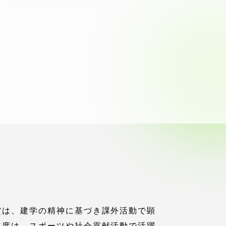
ブラ
スポーツインフォ
ToCoチャレ
海外研修航海
キャリア就職（学内向け情報）
資料
賞は、建学の精神に基づき課外活動で顕
年度は、スポーツや社会貢献活動で活躍