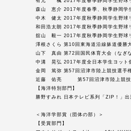
有元 楓 2017年度春季静岡学生野球
留学生への情報 – TOKAI
森山 恵介 2017年度春季、秋季静岡
Inbound
中木 健太 2017年度秋季静岡学生野
キャリア
情報）
和田浩太朗 2017年度秋季静岡学生野
海外ネットワーク
舘山 毅一 2017年度秋季静岡学生野
澤根さくら 第10回東海道沿線躰道優勝
Global Programs
山下 真由 第72回国民体育大会（なぎ
中溝 晃弘 2017年度全日本学生ヨッ
金岡 篤弥 第57回沼津市陸上競技選手権
外国人研究者
近藤 佑亮 第57回沼津市陸上競技選
【海洋特別部門】
特色ある国際活動
勝野すみれ 日本テレビ系列「ZIP！」
グローバル大学へ向けた取り組
＜海洋学部賞（団体の部）＞
みのための基本理念
【受賞部門】