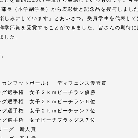
館
朗学部長（本学副学長）から表彰状と記念品を授与しまし
奨学金
楽しみにしています」とあいさつ。受賞学生を代表して
 教員・研究者ガイド
洋学部賞を受賞することができました。皆さんの期待に
ました。
す。
携
学園ネットワーク
メリカンフットボール） ディフェンス優秀賞
ビング選手権 女子２ｋｍビーチラン優勝
学園ネットワーク
ビング選手権 女子２ｋｍビーチラン６位
ビング選手権 女子２ｋｍビーチラン７位
携
厚生施設
ング選手権 女子ビーチフラッグス７位
球リーグ 新人賞
学園関連機関