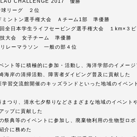
AU CHALLENGE 2017 優勝
野球リーグ ２位
ミントン選手権大会 Ａチーム1部 準優勝
2回全日本学生ライフセービング選手権大会 １km×３
技大会 女子チーム 準優勝
km リレーマラソン 一般の部４位
ベント等に積極的に参加・活動し、海洋学部のイメージ
セス情報
瀬崎海岸の清掃活動、障害者ダイビング普及に貢献した
涯学習交流館開催のキッズランドといった地域のイベン
パス
湘南キャンパス
伊勢原キャンパス
と
札幌キャンパス
藤枝藤まつり、清水七夕祭りなどさまざまな地域のイベン
パス
アップに貢献した
の祭典等のイベントに参加し、廃棄物利用の生物型ロボ
紹介に務めた