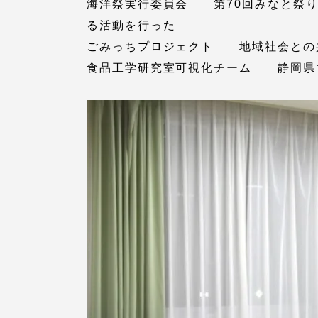
海洋祭実行委員会 第70回みなと祭り
る活動を行った
TOKAIスポーツ
ごみっちプロジェクト 地域社会との
食品工学研究室可視化チーム 静岡県
教育研究上の目的
及び養成する人材
像と３つのポリシ
ー
資料請求
お問い