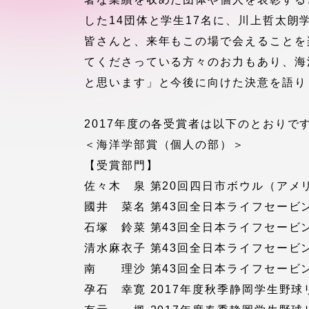
付属図書
した14団体と学生17名に、川上哲太
在学生の皆様
皆さんと、来年もこの場で会えることを
東海大学
てくださっている方々のお力もあり、海
保護者の方
と思います」と今後に向けた決意を語り
教育・研究組織について
2017年度の各受賞者は以下のとおりで
＜海洋学部賞（個人の部）＞
【受賞部門】
グローバルネットワーク
学外連
佐々木 泉 第20回四日市ボウル（ア
國井 菜名 第43回全日本ライフセー
グローバルネットワーク
学外連携
石塚 鈴菜 第43回全日本ライフセー
清水麻衣子 第43回全日本ライフセー
海外派遣留学プログラム –
産官学連
南 理沙 第43回全日本ライフセービ
TOKAI Outbound
孕石 幸寛 2017年度秋季静岡学生野
地域連携