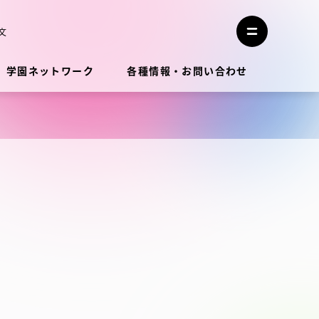
メ
ニ
文
メ
ュ
ニ
ー
ュ
を
学園ネットワーク
各種情報・お問い合わせ
ー
閉
を
じ
開
る
く
教員・研究者ガイド
学生生活
学生生活
学生生活サポート