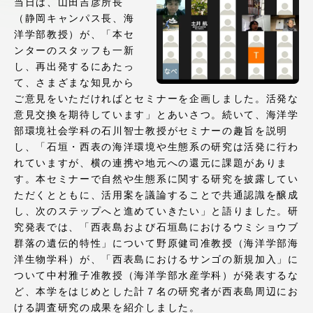
当日は、山田吉彦所長
アクセス情報
（静岡キャンパス長、海
洋学部教授）が、「本セ
ンターのスタッフも一新
品川キャンパス
湘南キャンパス
し、再出発するにあたっ
て、さまざまな知見から
伊勢原キャンパス
静岡キャンパス
ご意見をいただければとセミナーを企画しました。活発な
意見交換を期待しています」とあいさつ。続いて、海洋学
熊本キャンパス
阿蘇くまもと
部環境社会学科の石川智士教授がセミナーの趣旨を説明
臨空キャンパス
し、「石垣・西表の海洋環境や生態系の研究は活発に行わ
札幌キャンパス
れていますが、横の連携や地元への還元に課題がありま
す。本セミナーで自然や生態系に関する研究を披露してい
ただくとともに、活用案を議論することで共通認識を醸成
し、次のステップへと進めていきたい」と語りました。研
究発表では、「西表島および石垣島におけるウミショウブ
群落の遺伝的特性」について野原健司准教授（海洋学部海
洋生物学科）が、「西表島におけるサンゴの新規加入」に
ついて中村雅子准教授（海洋学部水産学科）が発表するな
ど、本学をはじめとした計７名の研究者が西表島周辺にお
ける調査研究の成果を紹介しました。