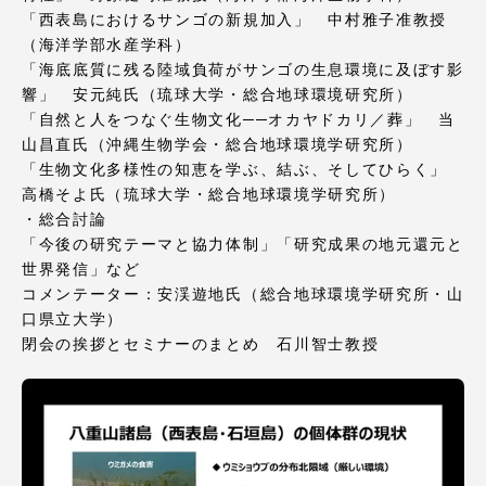
「西表島におけるサンゴの新規加入」 中村雅子准教授
（海洋学部水産学科）
「海底底質に残る陸域負荷がサンゴの生息環境に及ぼす影
響」 安元純氏（琉球大学・総合地球環境研究所）
「自然と人をつなぐ生物文化──オカヤドカリ／葬」 当
資料請求
お問い合わせ
山昌直氏（沖縄生物学会・総合地球環境学研究所）
在学生・保護者向けポータル（TIPS）
本学教職員向け情報
「生物文化多様性の知恵を学ぶ、結ぶ、そしてひらく」
高橋そよ氏（琉球大学・総合地球環境学研究所）
中文
・総合討論
「今後の研究テーマと協力体制」「研究成果の地元還元と
世界発信」など
コメンテーター：安渓遊地氏（総合地球環境学研究所・山
口県立大学）
閉会の挨拶とセミナーのまとめ 石川智士教授