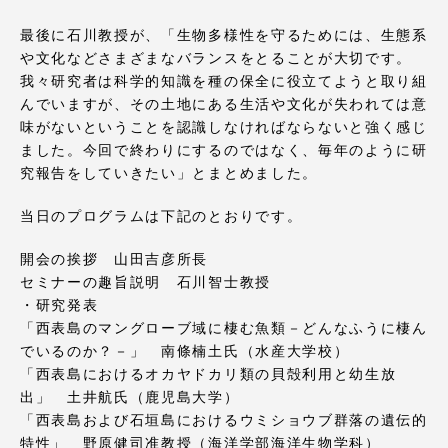
TOKAIスポーツ
最後に石川教授が、「生物多様性を守るためには、生態系
や文化などさまざまなバランスをとることが大切です。
我々研究者は科学的知識を種の保全に役立てようと取り組
んでいますが、その土地にある生活や文化が失われては意
ニュースリリース
味がないということを認識しなければならないと強く感じ
ました。今回で終わりにするのではなく、毎年のように研
究報告をしていきたい」とまとめました。
卒業にあたってのアンケート
当日のプログラムは下記のとおりです。
開会の挨拶 山田吉彦所長
セミナーの趣旨説明 石川智士教授
・研究発表
認証評価
「西表島のマングローブ域に棲む魚類－どんなふうに棲ん
でいるのか？－」 南條楠土氏（水産大学校）
「西表島におけるオカヤドカリ類の貝殻利用と幼生放
出」 土井航氏（鹿児島大学）
教育研究上の目的及び養成する人材像と３つの
「西表島および石垣島におけるウミショウブ群落の遺伝的
ポリシー
特性」 野原健司准教授（海洋学部海洋生物学科）