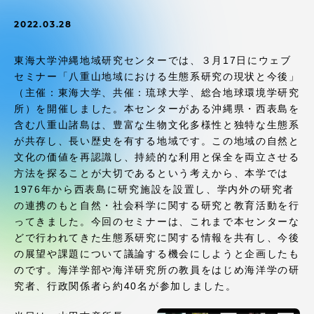
受験・入学案内
2022.03.28
学生生活
東海大学沖縄地域研究センターでは、３月17日にウェブ
セミナー「八重山地域における生態系研究の現状と今後」
グローバルネットワーク
（主催：東海大学、共催：琉球大学、総合地球環境学研究
所）を開催しました。本センターがある沖縄県・西表島を
含む八重山諸島は、豊富な生物文化多様性と独特な生態系
学外連携
が共存し、長い歴史を有する地域です。この地域の自然と
文化の価値を再認識し、持続的な利用と保全を両立させる
学園ネットワーク
方法を探ることが大切であるという考えから、本学では
1976年から西表島に研究施設を設置し、学内外の研究者
の連携のもと自然・社会科学に関する研究と教育活動を行
各種情報・お問い合わせ
ってきました。今回のセミナーは、これまで本センターな
どで行われてきた生態系研究に関する情報を共有し、今後
の展望や課題について議論する機会にしようと企画したも
のです。海洋学部や海洋研究所の教員をはじめ海洋学の研
究者、行政関係者ら約40名が参加しました。