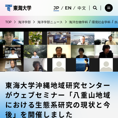
コ
メ
サ
中文
ニ
イ
サ
メ
ン
ュ
ト
海
イ
ニ
テ
ー
検
ト
ュ
洋
/
/
TOP
海洋学部
海洋学部ニュース
海洋生物学科
環境社会学科
水
を
索
検
ー
在学生・保護者向けポータル（TIPS）
ン
閉
を
学
索
を
ツ
じ
閉
を
開
部
る
じ
開
く
に
る
く
受験・入学案内
ス
キ
ッ
教員・研究者ガイド
プ
東海大学沖縄地域研究センター
大学の概要
がウェブセミナー「八重山地域
教育・研究
における生態系研究の現状と今
後」を開催しました