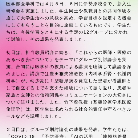
受験・入学案内
医学部医学科では４月５日、６日に伊勢原校舎で、新入生
研修会を実施しました。学生同士や教職員との共同体験を
通して大学生活への意欲を高め、学習目標を設定する機会
学生生活
にしてもらうことを目的に企画しているものです。学生た
ちは、今後学習をともにする予定の12グループに分かれ
グローバルネットワーク
て討論し、その成果を発表しました。
初日は、担当教員紹介に続き、「これからの医師・医療の
学外連携
あるべき姿について」をテーマにグループ別討論会を実
施。合間には医学科の教員による講演を聴講して議論を深
めました。講演では豊田雅夫准教授（内科学系腎・代謝内
学園ネットワーク
科学）が、幼少期に１型糖尿病を発症した患者が看護師と
して自立するまでを支えた経験について振り返り、患者や
各種情報・お問い合わせ
家族と医師との信頼関係やコミュニケーションの大切さに
ついて語りました。また、竹下啓教授（基盤診療学系医療
倫理学）は、医学生に求められる社会的責任や守るべきル
ールなどを説明しました。
２日目は、グループ別討論会の成果を発表。学生たちは、
「COVID-19」「予防医療」「AIの活用」「地域格差是