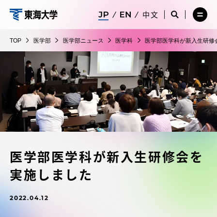
コ
メ
サ
中文
ニ
イ
サ
メ
ン
ュ
ト
医
イ
ニ
テ
ー
検
ト
ュ
学
TOP
医学部
医学部ニュース
医学科
医学部医学科が新入生研修
を
索
検
ー
在学生・保護者向けポータル（TIPS）
ン
閉
を
部
索
を
ツ
じ
閉
を
開
る
じ
開
く
に
る
く
受験・入学案内
ス
キ
ッ
教員・研究者ガイド
プ
医学部医学科が新入生研修会を
大学の概要
実施しました
教育・研究
2022.04.12