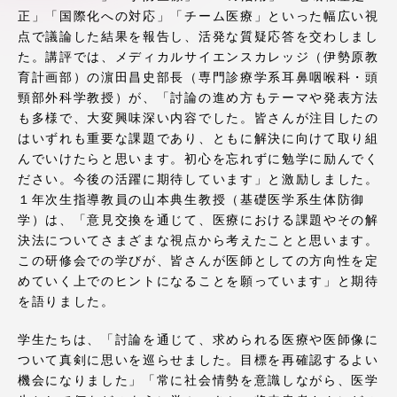
正」「国際化への対応」「チーム医療」といった幅広い視
アクセス情報
点で議論した結果を報告し、活発な質疑応答を交わしまし
た。講評では、メディカルサイエンスカレッジ（伊勢原教
育計画部）の濵田昌史部長（専門診療学系耳鼻咽喉科・頭
品川キャンパス
湘南キャンパス
頸部外科学教授）が、「討論の進め方もテーマや発表方法
伊勢原キャンパス
静岡キャンパス
も多様で、大変興味深い内容でした。皆さんが注目したの
はいずれも重要な課題であり、ともに解決に向けて取り組
熊本キャンパス
阿蘇くまもと
んでいけたらと思います。初心を忘れずに勉学に励んでく
臨空キャンパス
ださい。今後の活躍に期待しています」と激励しました。
１年次生指導教員の山本典生教授（基礎医学系生体防御
札幌キャンパス
学）は、「意見交換を通じて、医療における課題やその解
決法についてさまざまな視点から考えたことと思います。
この研修会での学びが、皆さんが医師としての方向性を定
めていく上でのヒントになることを願っています」と期待
を語りました。
学生たちは、「討論を通じて、求められる医療や医師像に
ついて真剣に思いを巡らせました。目標を再確認するよい
機会になりました」「常に社会情勢を意識しながら、医学