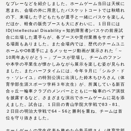
なプレーなどを紹介しました。ホームゲーム当日は天候に
アクセス情報
恵まれ、会場の外に用意したバスケットコートでは秋晴れ
の下、来場した子どもたちが選手と一緒にバスケを楽しん
だほか、軽食の販売ブースも大にぎわいに。１日目には
品川キャンパス
湘南キャンパス
ID(Intellectual Disability＝知的障害者)バスケの前座試
合に出場した選手らが、各ブースや受付業務をサポートす
伊勢原キャンパス
静岡キャンパス
る場面もありました。また会場内では、歴代のチームユニ
熊本キャンパス
阿蘇くまもと
ホームやOB選手によるメッセージ動画が展示された「～
臨空キャンパス
10周年ありがとう～」ブースが登場し、チームのファン
や本学の卒業生が懐かしみながら展示を楽しむ姿が見られ
札幌キャンパス
ました。またハーフタイムには、今年９月に「シルク・ド
ゥ・ソレイユ」の特別公演に出演した鈴木ちひろさん（体
育学部生涯スポーツ学科３年次生）が、所属している新百
合ヶ丘一輪車クラブのメンバーとともに一輪車のペア演技
を披露するなど、さまざまな演出でホームゲームに花を添
えました。試合は、１日目の青山学院大学戦で83－81、
２日目の明治大学戦で64－56と勝利を重ね、チームは首
位を守り抜きました。
ホームゲームの学生代表を務めた小島千晴さん（体育学部