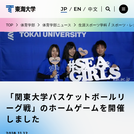
コ
メ
サ
中文
ニ
イ
サ
メ
ン
ュ
ト
体
イ
ニ
テ
ー
検
ト
ュ
育
/
TOP
体育学部
体育学部ニュース
生涯スポーツ学科
スポーツ・レ
を
索
検
ー
在学生・保護者向けポータル（TIPS）
ン
閉
を
学
索
を
ツ
じ
閉
を
開
部
る
じ
開
く
に
る
く
受験・入学案内
ス
キ
ッ
教員・研究者ガイド
プ
「関東大学バスケットボールリ
大学の概要
ーグ戦」のホームゲームを開催
教育・研究
しました
2018.11.12