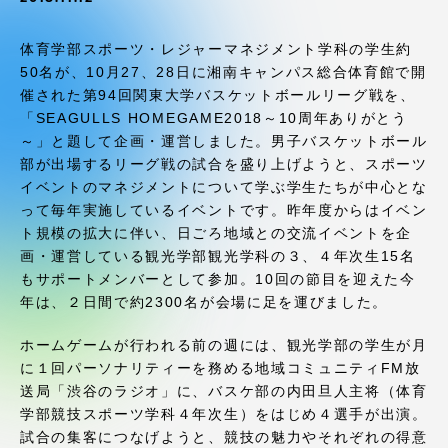
受験・入学案内
体育学部スポーツ・レジャーマネジメント学科の学生約
学生生活
50名が、10月27、28日に湘南キャンパス総合体育館で開
催された第94回関東大学バスケットボールリーグ戦を、
「SEAGULLS HOMEGAME2018～10周年ありがとう
グローバルネットワーク
～」と題して企画・運営しました。男子バスケットボール
部が出場するリーグ戦の試合を盛り上げようと、スポーツ
学外連携
イベントのマネジメントについて学ぶ学生たちが中心とな
って毎年実施しているイベントです。昨年度からはイベン
ト規模の拡大に伴い、日ごろ地域との交流イベントを企
学園ネットワーク
画・運営している観光学部観光学科の３、４年次生15名
もサポートメンバーとして参加。10回の節目を迎えた今
年は、２日間で約2300名が会場に足を運びました。
各種情報・お問い合わせ
ホームゲームが行われる前の週には、観光学部の学生が月
に１回パーソナリティーを務める地域コミュニティFM放
送局「渋谷のラジオ」に、バスケ部の内田旦人主将（体育
学部競技スポーツ学科４年次生）をはじめ４選手が出演。
試合の集客につなげようと、競技の魅力やそれぞれの得意