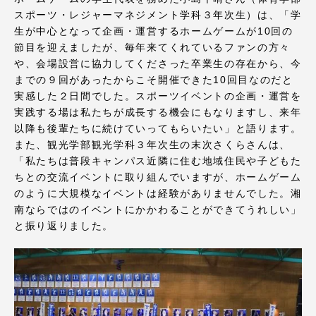
TOKAIスポーツ
スポーツ・レジャーマネジメント学科３年次生）は、「学
生が中心となって企画・運営するホームゲームが10回の
節目を迎えましたが、毎年来てくれているファンの方々
や、会場設営に協力してくださった卒業生の存在から、今
ニュースリリース
までの９回があったからこそ開催できた10回目なのだと
実感した２日間でした。スポーツイベントの企画・運営を
実践する場は私たちが成長する機会にもなりますし、来年
以降も後輩たちに続けていってもらいたい」と語ります。
また、観光学部観光学科３年次生の末次さくらさんは、
卒業にあたってのアンケート
「私たちは普段キャンパス近隣に住む地域住民や子どもた
ちとの交流イベントに取り組んでいますが、ホームゲーム
のように大規模なイベントは経験がありませんでした。湘
南ならではのイベントにかかわることができてうれしい」
認証評価
と振り返りました。
教育研究上の目的及び養成する人材像と３つの
ポリシー