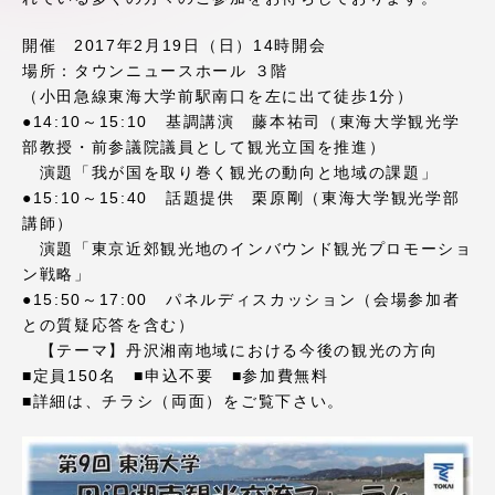
アクセス情報
開催 2017年2月19日（日）14時開会
場所：タウンニュースホール ３階
（小田急線東海大学前駅南口を左に出て徒歩1分）
品川キャンパス
湘南キャンパス
●14:10～15:10 基調講演 藤本祐司（東海大学観光学
伊勢原キャンパス
静岡キャンパス
部教授・前参議院議員として観光立国を推進）
演題「我が国を取り巻く観光の動向と地域の課題」
熊本キャンパス
阿蘇くまもと
●15:10～15:40 話題提供 栗原剛（東海大学観光学部
臨空キャンパス
講師）
演題「東京近郊観光地のインバウンド観光プロモーショ
札幌キャンパス
ン戦略」
●15:50～17:00 パネルディスカッション（会場参加者
との質疑応答を含む）
【テーマ】丹沢湘南地域における今後の観光の方向
■定員150名 ■申込不要 ■参加費無料
■詳細は、チラシ（両面）をご覧下さい。