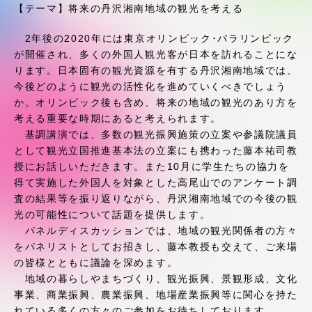
受験・入学案内
【テーマ】将来の丹沢湘南地域の観光を考える
2年後の2020年には東京オリンピック･パラリンピック
学生生活
が開催され、多くの外国人観光客が日本を訪れることにな
ります。日本固有の観光資源を有する丹沢湘南地域では、
グローバルネットワーク
今後どのように観光の活性化を進めていくべきでしょう
か。オリンピック後も含め、将来の地域の観光のあり方を
考える重要な時期にあると考えられます。
学外連携
基調講演では、多数の観光振興施策の立案や参議院議員
として観光立国推進基本法の立案にも携わった藤本祐司教
授にお話しいただきます。また10月に学生たちの協力を
学園ネットワーク
得て実施した外国人を対象とした高尾山でのアンケート調
査の結果等を振り返りながら、丹沢湘南地域での今後の観
各種情報・お問い合わせ
光の可能性について話題を提供します。
パネルディスカッションでは、地域の観光関係者の方々
をパネリストとしてお招きし、藤本教授も交えて、ご来場
の皆様とともに議論を深めます。
地域の暮らしやまちづくり、観光振興、景観形成、文化
事業、商業振興、農業振興、地場産業振興等に関心を持た
れている多くの方々のご参加をお待ちしております。