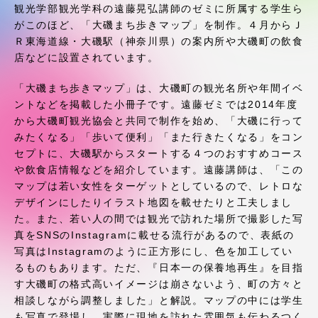
受験・入学案内
観光学部観光学科の遠藤晃弘講師のゼミに所属する学生ら
がこのほど、「大磯まち歩きマップ」を制作。４月からＪ
Ｒ東海道線・大磯駅（神奈川県）の案内所や大磯町の飲食
学生生活
店などに設置されています。
グローバルネットワーク
「大磯まち歩きマップ」は、大磯町の観光名所や年間イベ
ントなどを掲載した小冊子です。遠藤ゼミでは2014年度
から大磯町観光協会と共同で制作を始め、「大磯に行って
学外連携
みたくなる」「歩いて便利」「また行きたくなる」をコン
セプトに、大磯駅からスタートする４つのおすすめコース
や飲食店情報などを紹介しています。遠藤講師は、「この
学園ネットワーク
マップは若い女性をターゲットとしているので、レトロな
デザインにしたりイラスト地図を載せたりと工夫しまし
各種情報・お問い合わせ
た。また、若い人の間では観光で訪れた場所で撮影した写
真をSNSのInstagramに載せる流行があるので、表紙の
写真はInstagramのように正方形にし、色を加工してい
るものもあります。ただ、『日本一の保養地再生』を目指
す大磯町の格式高いイメージは崩さないよう、町の方々と
相談しながら調整しました」と解説。マップの中には学生
も写真で登場し、実際に現地を訪れた雰囲気も伝わるつく