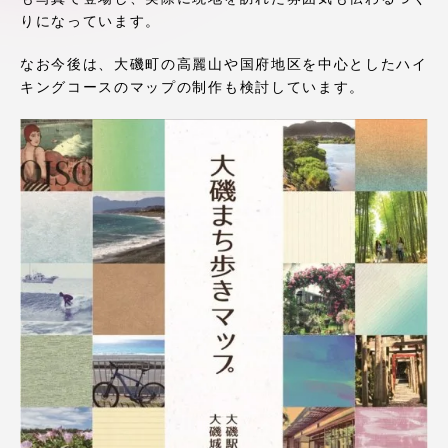
アクセス情報
りになっています。
なお今後は、大磯町の高麗山や国府地区を中心としたハイ
キングコースのマップの制作も検討しています。
品川キャンパス
湘南キャンパス
伊勢原キャンパス
静岡キャンパス
熊本キャンパス
阿蘇くまもと
臨空キャンパス
札幌キャンパス