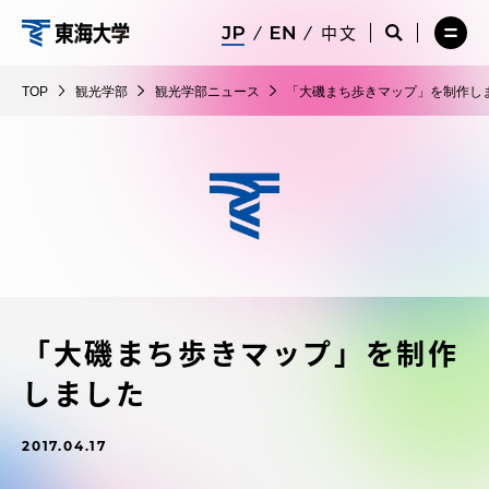
コ
メ
サ
中文
ニ
イ
サ
メ
ン
ュ
ト
観
イ
ニ
テ
ー
検
ト
ュ
光
TOP
観光学部
観光学部ニュース
「大磯まち歩きマップ」を制作し
を
索
検
ー
在学生・保護者向けポータル（TIPS）
ン
閉
を
学
索
を
ツ
じ
閉
を
開
部
る
じ
開
く
に
る
く
受験・入学案内
ス
キ
ッ
教員・研究者ガイド
プ
「大磯まち歩きマップ」を制作
大学の概要
しました
教育・研究
2017.04.17