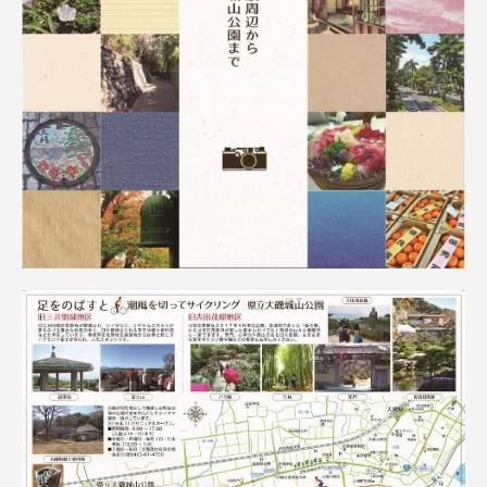
TOKAIスポーツ
ニュースリリース
卒業にあたってのアンケート
認証評価
教育研究上の目的及び養成する人材像と３つの
ポリシー