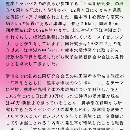
受験・入学案内
熊本キャンパスの教員らが参加する「江津湖研究会」の設
立40周年を記念した講演会が、12月４日にくまもと県民
交流館パレアで開催されました。熊本市中心部から南東へ
学生生活
約５kmの位置にある江津湖は、長さ2.5km、周囲６km、
湖水面積は約50haを誇ります。上江津湖と下江津湖に分
グローバルネットワーク
かれており、絶滅危惧種に分類されている「スイゼンジノ
リ」などが生育しています。同研究会は1982年２月の創
立以来、江津湖を中心とした熊本水環境保全に取り組み、
学外連携
行政や教育界と連携しながら親子自然観察会や会誌の発行
などを継続してきました。
学園ネットワーク
講演会では初めに同研究会会長の椛田聖孝本学名誉教授が
「江津湖とともに～熊本水環境のシンボル…～」をテーマ
各種情報・お問い合わせ
に登壇。熊本や九州全体の水環境について解説したあと、
1962年には１日に約90万tあった江津湖の湧水量が現在
は40万t前後まで減っていることや、農学部在籍時から研
究してきたスイゼンジノリの歴史も紹介。糖尿病を誘発さ
せたマウスにスイゼンジノリを与えた実験では、合併症と
して引き起こされる白内障の発生率が軽減したことも報告
しました。「本研究会では講演会や親子の自然観察会、留