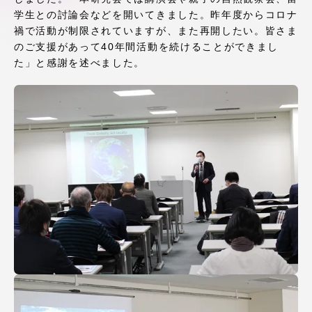
アクセス情報
学生との討論会などを開いてきました。昨年度からコロナ
禍で活動が制限されていますが、また再開したい。皆さま
のご支援があって40年間活動を続けることができまし
品川キャンパス
湘南キャンパス
た」と感謝を述べました。
伊勢原キャンパス
静岡キャンパス
熊本キャンパス
阿蘇くまもと
臨空キャンパス
札幌キャンパス