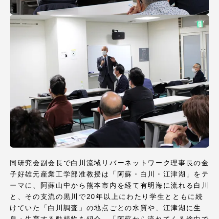
同研究会副会長で白川流域リバーネットワーク理事長の金
子好雄元産業工学部准教授は「阿蘇・白川・江津湖」をテ
ーマに、阿蘇山中から熊本市内を経て有明海に流れる白川
と、その支流の黒川で20年以上にわたり学生とともに続
けていた「白川調査」の地点ごとの水質や、江津湖に生