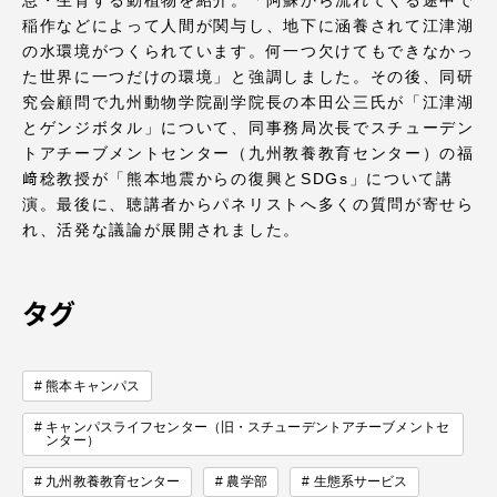
息・生育する動植物を紹介。「阿蘇から流れてくる途中で
稲作などによって人間が関与し、地下に涵養されて江津湖
の水環境がつくられています。何一つ欠けてもできなかっ
た世界に一つだけの環境」と強調しました。その後、同研
究会顧問で九州動物学院副学院長の本田公三氏が「江津湖
とゲンジボタル」について、同事務局次長でスチューデン
トアチーブメントセンター（九州教養教育センター）の福
﨑稔教授が「熊本地震からの復興とSDGs」について講
演。最後に、聴講者からパネリストへ多くの質問が寄せら
れ、活発な議論が展開されました。
タグ
熊本キャンパス
キャンパスライフセンター（旧・スチューデントアチーブメントセ
ンター）
九州教養教育センター
農学部
生態系サービス