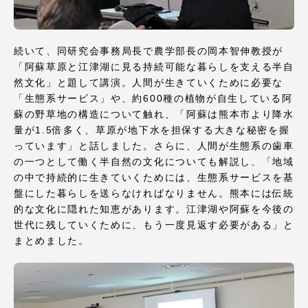
続いて、同研究会事務局長で農学部長の岡本智伸教授が
「阿蘇草原と江津湖に見る持続可能な暮らしを支える半自
資料請求
お問い合わせ
然文化」と題して講演。人間が生きていくために必要な
「生態系サービス」や、約600種の植物が自生している阿
在学生・保護者向けポータル（TIPS）
本学教職員向け情報
蘇の野草地の構造について触れ、「阿蘇は熊本市より降水
量が1.5倍多く、草原が地下水を担保する大きな秘密を握
中文
っています」と話しました。さらに、人間が生態系の歯車
の一つとして働く半自然の文化についても解説し、「地域
の中で持続的に生きていくためには、生態系サービスを基
盤にした暮らしを送らなければなりません。熊本には伝統
的な文化に隠れた知恵があります。江津湖や阿蘇を今後の
世代に残していくために、もう一度見返す必要がある」と
まとめました。