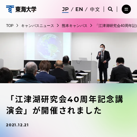
コ
メ
サ
中文
ニ
イ
サ
メ
ン
ュ
ト
東
イ
ニ
テ
ー
検
ト
ュ
海
TOP
キャンパスニュース
熊本キャンパス
「江津湖研究会40周年
を
索
検
ー
在学生・保護者向けポータル（TIPS）
ン
閉
を
大
索
を
ツ
じ
閉
を
開
学
る
じ
開
く
に
る
く
受験・入学案内
ス
キ
ッ
教員・研究者ガイド
プ
「江津湖研究会40周年記念講
大学の概要
演会」が開催されました
教育・研究
2021.12.21