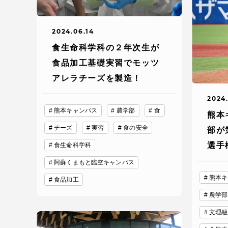
語学教育センター
2024.06.14
食生命科学科の２年次生が
食品加工基礎実習でモッツ
アレラチーズを製造！
2024.
熊本キャンパス
農学部
食
アク
熊本
チーズ
実習
食の安全
部が
品川キャン
選手
食生命科学科
阿蘇くまも
阿蘇くまもと臨空キャンパス
臨空キャン
熊本キ
食品加工
農学部
文理融