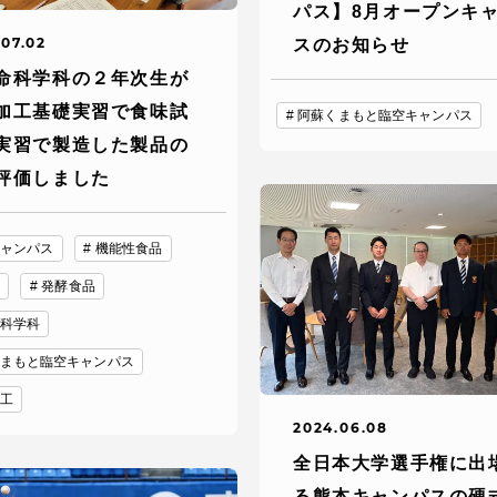
パス】8月オープンキ
.07.02
スのお知らせ
就職（採用担当者向け
卒業生サービス
命科学科の２年次生が
加工基礎実習で食味試
阿蘇くまもと臨空キャンパス
関連教育機関
実習で製造した製品の
評価しました
ャンパス
機能性食品
発酵食品
科学科
まもと臨空キャンパス
工
2024.06.08
全日本大学選手権に出
る熊本キャンパスの硬