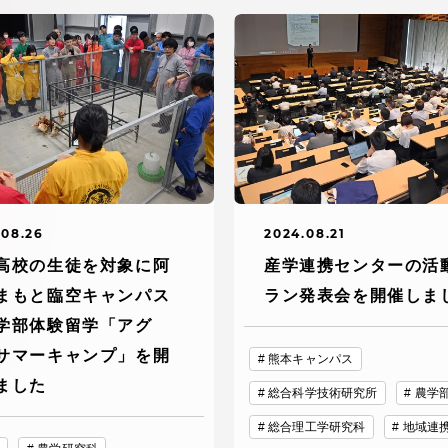
デジタルパンフレットライ
リー
受験イベント
テム
入学案内
ター
学費
.08.26
2024.08.21
・体制
高校の生徒を対象に阿
産学連携センターの活
東海大学会員サイト案内（
まもと臨空キャンパス
ラン発表会を開催しま
請求）
・施設
学部体験留学「アグ
サマーキャンプ」を開
熊本キャンパス
出願方法
ました
総合科学技術研究所
農学
総合理工学研究科
地域連
合否発表・入学手続