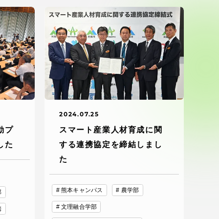
ブラ
スポーツインフォ
ToCoチャレ
海外研修航海
キャリア就職（学内向け情報）
2024.07.25
動プ
スマート産業人材育成に関
資料
した
する連携協定を締結しまし
た
熊本キャンパス
農学部
部
文理融合学部
携