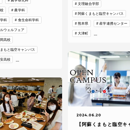
農学研究科
館
文理融合学部
校
農学科
阿蘇くまもと臨空キャンパス
奨学金
 教員・研究者ガイド
学科
食生命科学科
熊本県
産学連携センター
ルウェルフェア
大津町
...
岡高校
まもと臨空キャンパス
安高校
...
携
学園ネットワーク
学園ネットワーク
携
厚生施設
2024.06.20
【阿蘇くまもと臨空キ
学園関連機関