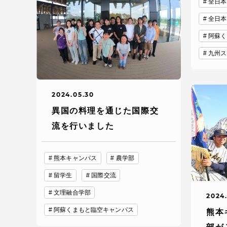
全日本
全日本
TOKAIスポーツ
阿蘇く
九州ス
教育研究上の目的
2024.05.30
及び養成する人材
像と３つのポリシ
異国の料理を通じた国際交
ー
流を行いました
熊本キャンパス
農学部
資料請求
お問い
留学生
国際交流
文理融合学部
2024
阿蘇くまもと臨空キャンパス
熊本