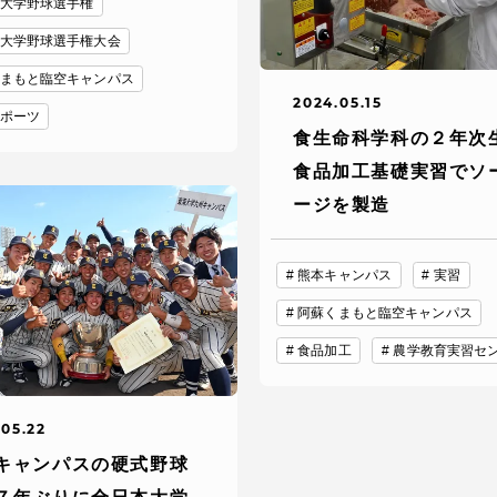
大学野球選手権
卒業にあた
大学野球選手権大会
ニュースリリース
アンケート
まもと臨空キャンパス
2024.05.15
ポーツ
食生命科学科の２年次
食品加工基礎実習でソ
ージを製造
熊本キャンパス
実習
阿蘇くまもと臨空キャンパス
食品加工
農学教育実習セ
合わせ
在学生・保護者向けポータル（TIPS）
本学教職員向け情報
.05.22
キャンパスの硬式野球