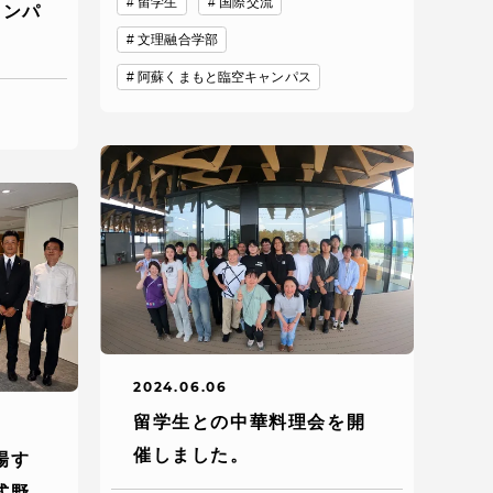
留学生
国際交流
ャンパ
文理融合学部
プライバシーポリシー
阿蘇くまもと臨空キャンパス
免責事項
お問い合わせ
情報の公表
本学教職員向け情報
2024.06.06
留学生との中華料理会を開
催しました。
場す
式野