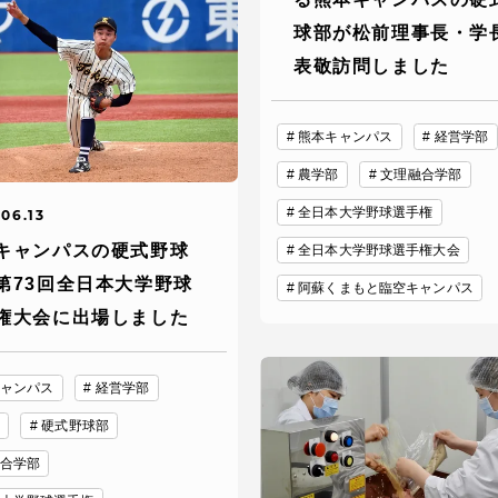
球部が松前理事長・学
表敬訪問しました
熊本キャンパス
経営学部
農学部
文理融合学部
全日本大学野球選手権
06.13
セス情報
キャンパスの硬式野球
全日本大学野球選手権大会
第73回全日本大学野球
阿蘇くまもと臨空キャンパス
パス
湘南キャンパス
伊勢原キャンパス
権大会に出場しました
と
札幌キャンパス
パス
ャンパス
経営学部
硬式野球部
合学部