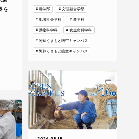
長を
農学部
文理融合学部
地域社会学科
農学科
動物科学科
食生命科学科
阿蘇くまもと臨空キャンパス
阿蘇くまもと臨空キャンパス
静岡キャンパス
熊本キャンパス
2024.05.15