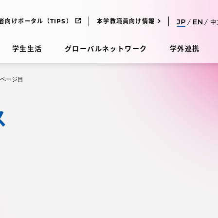
者向けポータル（TIPS）
本学教職員向け情報
中
学生生活
グローバルネットワーク
学外連携
1ページ目
受験・入学案内
ス
研究
受験・入学案内
究
受験・入学案内
科
入試制度