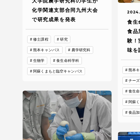
大学院農学研究科の学生が
留学生への情報 – TOKAI
化学関連支部合同九州大会
2024
Inbound
で研究成果を発表
キャリア
食生
情報）
食品
海外ネットワーク
修士課程
研究
験！
味を
熊本キャンパス
農学研究科
Global Programs
生物学
食生命科学科
熊本キ
阿蘇くまもと臨空キャンパス
外国人研究者
チーズ
食生命
特色ある国際活動
阿蘇く
食品加
グローバル大学へ向けた取り組
みのための基本理念