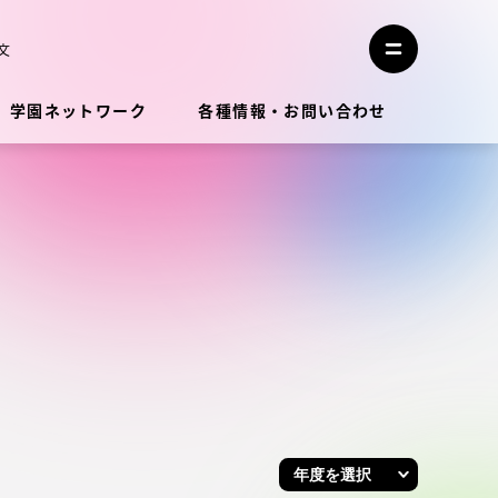
メ
ニ
文
メ
ュ
ニ
ー
ュ
を
学園ネットワーク
各種情報・お問い合わせ
ー
閉
を
じ
開
る
く
教員・研究者ガイド
学生生活
学生生活
学生生活サポート