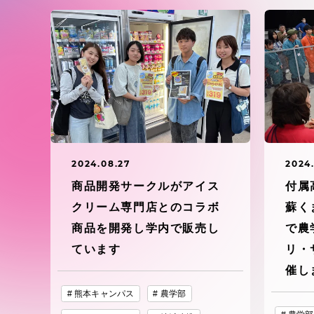
東海大学の障がい学生支援に関
大学院
する取り組みについて
教育方針
東海大学環境憲章
教育シス
ダイバーシティ推進
教育セン
中期目標
2024.08.27
2024
研究支援
商品開発サークルがアイス
付属
学則・諸規程
クリーム専門店とのコラボ
蘇く
スポーツ
商品を開発し学内で販売し
で農
コンプライアンス
ています
リ・
催し
研究所
キャンパス案内
熊本キャンパス
農学部