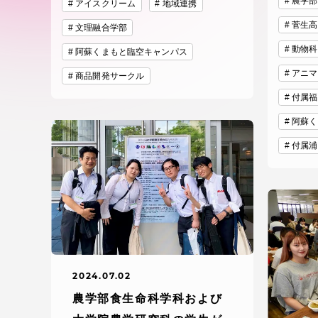
農学部
付属図書
アイスクリーム
地域連携
在学生の皆様
菅生高
文理融合学部
東海大学
動物科
阿蘇くまもと臨空キャンパス
保護者の方
アニマ
商品開発サークル
付属福
教育・研究組織について
阿蘇く
付属浦
グローバルネットワーク
学外連
グローバルネットワーク
学外連携
海外派遣留学プログラム –
産官学連
2024.07.02
TOKAI Outbound
農学部食生命科学科および
地域連携