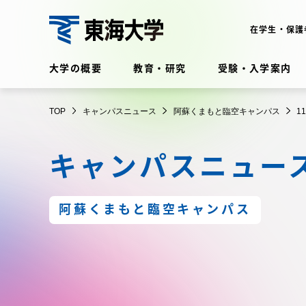
コ
ン
在学生・保護
テ
東
ン
大学の概要
教育・研究
受験・入学案内
海
ツ
大
に
在学生・保護者向けポータル
学
TOP
キャンパスニュース
阿蘇くまもと臨空キャンパス
1
ス
（TIPS）
キ
キャンパスニュー
ッ
プ
大学の概要
教育・
阿蘇くまもと臨空キャンパス
大学の概要
教育・研
理念・歴史
学部・学