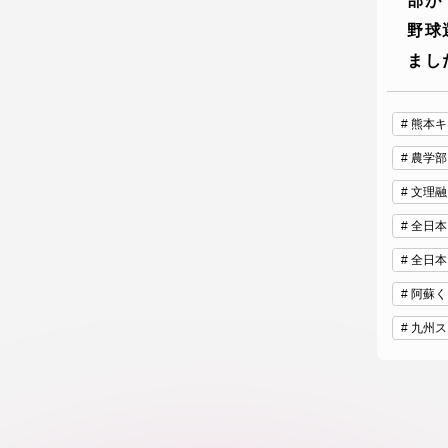
部が
野球
まし
熊本キ
農学部
文理融
全日本
全日本
阿蘇く
九州ス