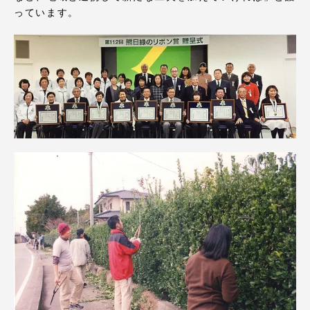
TOKAIスポーツ
っています。
ニュースリリース
卒業にあたってのアンケート
認証評価
教育研究上の目的及び養成する人材像と３つの
ポリシー