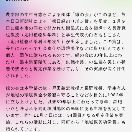
受験・入学案内
農学部の学生有志らによる団体「緑の会」がこのほど、熊
学生生活
本日日新聞社による「熊日緑のリボン賞」を受賞。１月９
日に熊本市の同社で開かれた贈呈式に会を指導する長野克
也教授（応用植物科学科）と学生代表の白石ももこさん
グローバルネットワーク
（応用植物科学科４年次生）が出席しました。この賞は、
長年にわたって社会奉仕や環境美化などに取り組んできた
学外連携
個人・団体に贈られるものです。緑の会は30年以上にわ
たり、熊本県菊陽町にある「鉄砲小路」の生垣を美しい状
態で残そうと剪定作業を続けており、その実績が高く評価
学園ネットワーク
されました。
緑の会は本学部の故・戸田義宏教授と長野教授、学生有志
各種情報・お問い合わせ
が地域の環境保全や景観を守ることなどを目的に1982年
に立ち上げました。以来30年以上にわたって毎年、鉄砲
小路と呼ばれる同町堀川地区の民家にある生垣を剪定して
います。昨年11月７日には、34回目となる剪定作業を実
施。これらの活動に対し、同町から「地域振興功労賞」も
贈られています。