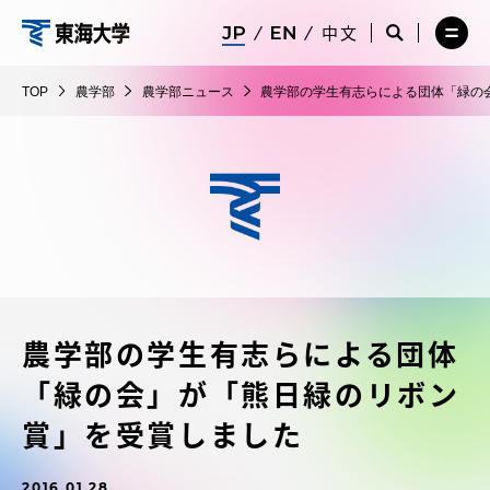
コ
メ
サ
中文
ニ
イ
サ
メ
ン
ュ
ト
農
イ
ニ
テ
ー
検
ト
ュ
学
TOP
農学部
農学部ニュース
農学部の学生有志らによる団体「緑の
を
索
検
ー
在学生・保護者向けポータル（TIPS）
ン
閉
を
部
索
を
ツ
じ
閉
を
開
る
じ
開
く
に
る
く
受験・入学案内
ス
キ
ッ
教員・研究者ガイド
プ
農学部の学生有志らによる団体
大学の概要
「緑の会」が「熊日緑のリボン
教育・研究
賞」を受賞しました
2016.01.28