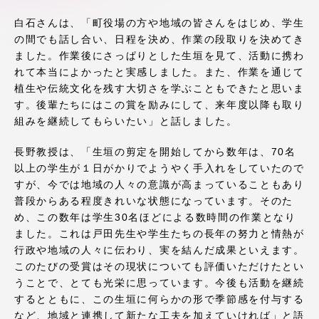
アクセス情報
白石さんは、「町役場の方や地域の皆さんをはじめ、学生
の間でも話し合い、日程を決め、作業の段取りを決めてき
ました。作業後にさっぱりとした生垣を見て、活動に携わ
品川キャンパス
湘南キャンパス
れて本当によかったと実感しました。また、作業を通じて
植生や伝統文化を残す大切さを学ぶこともできたと思いま
伊勢原キャンパス
静岡キャンパス
す。後輩たちにはこの賞を励みにして、来年度以降も取り
熊本キャンパス
阿蘇くまもと
組みを継続してもらいたい」と話しました。
臨空キャンパス
長野教授は、「生垣の剪定を開始してから数年は、70名
札幌キャンパス
以上の学生が１日がかりでようやく手入れをしていたので
すが、今では地域の人々の意識が高まっていることもあり
普段からある程度きれいな状態になっています。そのた
め、この数年は学生30名ほどによる数時間の作業となり
ました。これは戸田先生や学生たちの長年の努力と情熱が
行政や地域の人々に伝わり、実を結んだ成果といえます。
このたびの受賞はその現状についても評価いただけたとい
うことで、とても光栄に思っています。今後も活動を継続
するとともに、この生垣に何らかの形で季節感を付与する
など、地域と連携して新たな工夫を加えていければ」と語