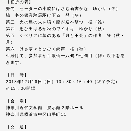
【初折の表】
アクセス情報
発句 セーターの小脇にはさむ新書かな ゆかり（冬）
脇 冬の銀漢騎馬駆け下る 登（冬）
第三 火の島の火を噴く龍が迎へ撃つ 櫂（雑）
品川キャンパス
湘南キャンパス
第四 思ひ出はるか秋のワイキキ ゆかり（秋）
第五 シベリアに墓のある「月と不死」の作者 登（秋・
伊勢原キャンパス
静岡キャンパス
月）
第六 けさ寒々とひびく銃声 櫂（秋）
熊本キャンパス
阿蘇くまもと
臨空キャンパス
※続けて、参加者が半歌仙一八句の七句目（雑）以下を巻
きます。
札幌キャンパス
【日 時】
2018年12月16日（日）13：30～16：40（終了予定）
※13：00開場
【会 場】
神奈川近代文学館 展示館２階ホール
神奈川県横浜市中区山手町11
【交 通】