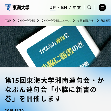
コ
メ
サ
中文
ニ
イ
サ
メ
ン
ュ
ト
文
イ
ニ
テ
ー
検
ト
ュ
化
TOP
文化社会学部
文化社会学部ニュース
文芸創作学科
第15
を
索
検
ー
在学生・保護者向けポータル（TIPS）
ン
閉
を
社
索
を
ツ
じ
閉
を
開
会
る
じ
開
く
に
る
学
く
受験・入学案内
ス
部
キ
ッ
教員・研究者ガイド
プ
第15回東海大学湘南連句会・か
大学の概要
なぶん連句会「小脇に新書の
教育・研究
巻」を開催します
2018.11.30