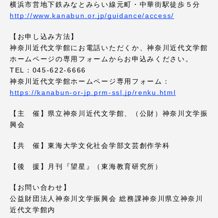
TOKAIスポーツ
横浜市営地下鉄みなとみらい線元町・中華街駅徒歩５分
http://www.kanabun.or.jp/guidance/access/
【お申し込み方法】
神奈川近代文学館にお電話いただくか、神奈川近代文学館
ニュースリリース
ホームページの専用フォームからお申込みください。
TEL：045‐622‐6666
神奈川近代文学館ホームページ専用フォーム：
https://kanabun-or-jp.prm-ssl.jp/renku.html
卒業にあたってのアンケート
【主 催】県立神奈川近代文学館、（公財）神奈川文学振
興会
【共 催】東海大学文化社会学部文芸創作学科
認証評価
【後 援】月刊『望星』（東海教育研究所）
【お問い合わせ】
公益財団法人神奈川文学振興会 総務課神奈川県立神奈川
教育研究上の目的及び養成する人材像と３つの
近代文学館内
ポリシー