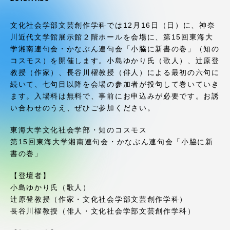
受験・入学案内
文化社会学部文芸創作学科では12月16日（日）に、神奈
学生生活
川近代文学館展示館２階ホールを会場に、第15回東海大
学湘南連句会・かなぶん連句会「小脇に新書の巻」（知の
コスモス）を開催します。小島ゆかり氏（歌人）、辻原登
グローバルネットワーク
教授（作家）、長谷川櫂教授（俳人）による最初の六句に
続いて、七句目以降を会場の参加者が投句して巻いていき
学外連携
ます。入場料は無料で、事前にお申込みが必要です。お誘
い合わせのうえ、ぜひご参加ください。
学園ネットワーク
東海大学文化社会学部・知のコスモス
第15回東海大学湘南連句会・かなぶん連句会「小脇に新
書の巻」
各種情報・お問い合わせ
【登壇者】
小島ゆかり氏（歌人）
辻原登教授（作家・文化社会学部文芸創作学科）
長谷川櫂教授（俳人・文化社会学部文芸創作学科）