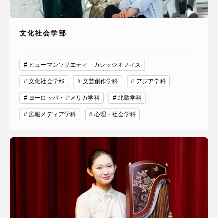
文化社会学部
資料請求
お問い合わせ
ヒューマンソサエティ カレッジオフィス
在学生・保護者向けポータル（TIPS）
本学教職員向け情報
文化社会学部
文芸創作学科
アジア学科
中文
ヨーロッパ・アメリカ学科
北欧学科
広報メディア学科
心理・社会学科