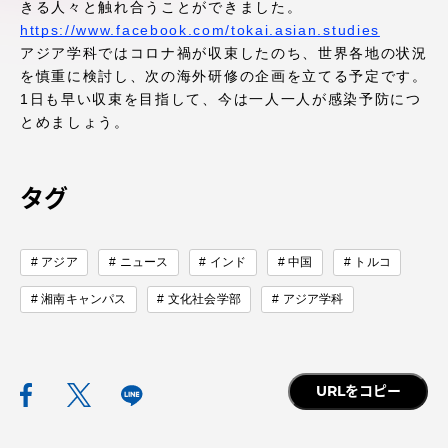
きる人々と触れ合うことができました。
アクセス情報
https://www.facebook.com/tokai.asian.studies
アジア学科ではコロナ禍が収束したのち、世界各地の状況
を慎重に検討し、次の海外研修の企画を立てる予定です。
品川キャンパス
湘南キャンパス
1日も早い収束を目指して、今は一人一人が感染予防につ
とめましょう。
伊勢原キャンパス
静岡キャンパス
熊本キャンパス
阿蘇くまもと
臨空キャンパス
タグ
札幌キャンパス
アジア
ニュース
インド
中国
トルコ
湘南キャンパス
文化社会学部
アジア学科
URLをコピー