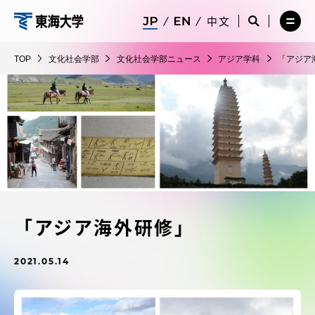
コ
メ
サ
中文
ニ
イ
サ
メ
ン
ュ
ト
文
イ
ニ
テ
ー
検
ト
ュ
化
TOP
文化社会学部
文化社会学部ニュース
アジア学科
「アジア
を
索
検
ー
在学生・保護者向けポータル（TIPS）
ン
閉
を
社
索
を
ツ
じ
閉
を
開
会
る
じ
開
く
に
る
学
く
受験・入学案内
ス
部
キ
ッ
教員・研究者ガイド
プ
「アジア海外研修」
大学の概要
2021.05.14
教育・研究