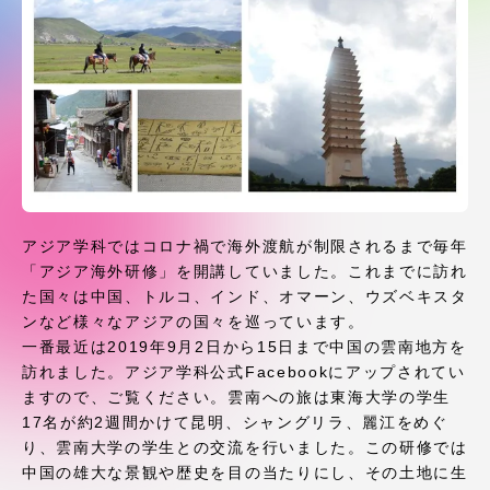
受験・入学案内
学生生活
グローバルネットワーク
学外連携
アジア学科ではコロナ禍で海外渡航が制限されるまで毎年
学園ネットワーク
「アジア海外研修」を開講していました。これまでに訪れ
た国々は中国、トルコ、インド、オマーン、ウズベキスタ
ンなど様々なアジアの国々を巡っています。
各種情報・お問い合わせ
一番最近は2019年9月2日から15日まで中国の雲南地方を
訪れました。アジア学科公式Facebookにアップされてい
ますので、ご覧ください。雲南への旅は東海大学の学生
17名が約2週間かけて昆明、シャングリラ、麗江をめぐ
り、雲南大学の学生との交流を行いました。この研修では
中国の雄大な景観や歴史を目の当たりにし、その土地に生