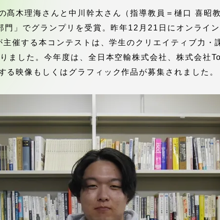
館
の髙木理海さんと中川幹太さん（指導教員＝樋口 喜昭教
部門」でグランプリを受賞。昨年12月21日にオンライ
奨学金
 教員・研究者ガイド
）が主催する本コンテストは、学生のクリエイティブ力・
りました。今年度は、全日本空輸株式会社、株式会社To
する映像もしくはグラフィック作品が募集されました。
携
学園ネットワーク
学園ネットワーク
携
厚生施設
学園関連機関