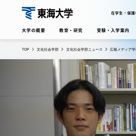
コ
ン
在学生・保護
テ
文
ン
大学の概要
教育・研究
受験・入学案内
化
ツ
社
に
在学生・保護者向けポータル
会
TOP
文化社会学部
文化社会学部ニュース
広報メディア学
ス
（TIPS）
学
キ
部
ッ
プ
大学の概要
教育・
大学の概要
教育・研
理念・歴史
学部・学