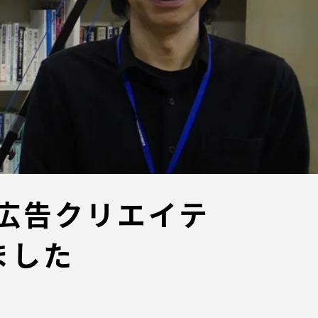
ブラ
スポーツインフォ
ToCoチャレ
海外研修航海
キャリア就職（学内向け情報）
資料
広告クリエイテ
ました