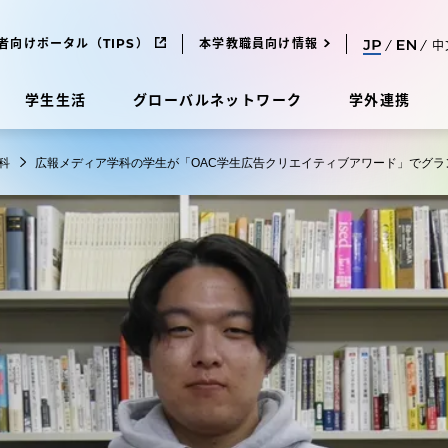
者向けポータル（TIPS）
本学教職員向け情報
中
学生生活
グローバルネットワーク
学外連携
科
広報メディア学科の学生が「OAC学生広告クリエイティブアワード」でグラ
受験・入学案内
研究
受験・入学案内
究
受験・入学案内
科
入試制度