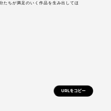
分たちが満足のいく作品を生み出してほ
っての
認証評価
中文
URLをコピー