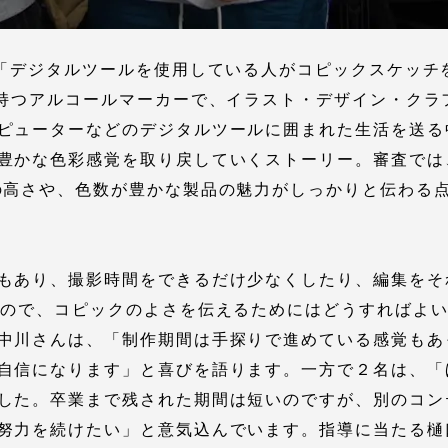
題「デジタルツールを使用している人がコピックスケッチ
を持つアルコールマーカーで、イラスト・デザイン・クラ
ピューターなどのデジタルツールに囲まれた生活を送る
豊かな色彩感覚を取り戻していくストーリー。審査では
の高さや、色数が豊かな製品の魅力がしっかりと伝わる
セス情報
もあり、撮影時間をできるだけ少なくしたり、編集をそ
パス
湘南キャンパス
伊勢原キャンパス
たので、コピックのよさを伝えるためにはどうすればよ
と
札幌キャンパス
パス
中川さんは、「制作期間は手探りで進めている感覚もあ
自信になります」と喜びを語ります。一方で２名は、「
した。卒業まで残された期間は短いのですが、別のコン
努力を続けたい」と意気込んでいます。指導に当たる樋