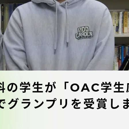
デジタルパンフレットライ
リー
受験イベント
テム
入学案内
ター
学費
・体制
東海大学会員サイト案内（
科の学生が「OAC学生
請求）
・施設
でグランプリを受賞し
出願方法
合否発表・入学手続