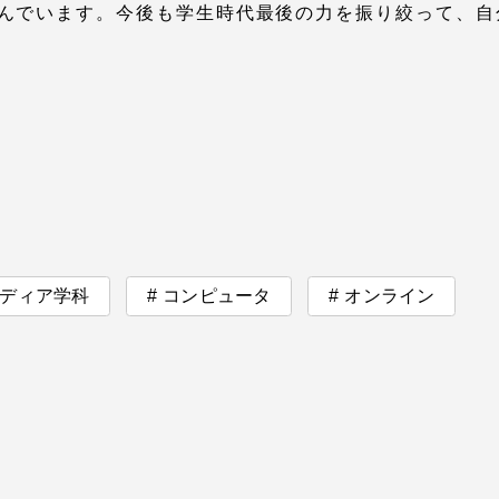
んでいます。今後も学生時代最後の力を振り絞って、自
卒業にあた
ニュースリリース
アンケート
ディア学科
コンピュータ
オンライン
合わせ
在学生・保護者向けポータル（TIPS）
本学教職員向け情報