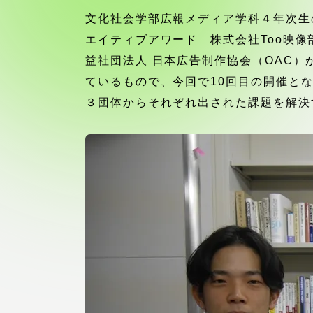
付属図書
文化社会学部広報メディア学科４年次生
在学生の皆様
エイティブアワード 株式会社Too映像
東海大学
益社団法人 日本広告制作協会（OAC
保護者の方
ているもので、今回で10回目の開催とな
３団体からそれぞれ出された課題を解決
教育・研究組織について
グローバルネットワーク
学外連
グローバルネットワーク
学外連携
海外派遣留学プログラム –
産官学連
TOKAI Outbound
地域連携