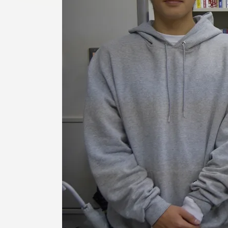
留学生への情報 – TOKAI
Inbound
キャリア
情報）
海外ネットワーク
Global Programs
外国人研究者
特色ある国際活動
グローバル大学へ向けた取り組
みのための基本理念