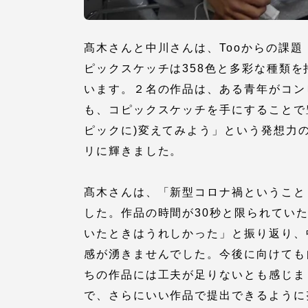
語学教育センター
髙木さんと中川さんは、Tooからの課
ピックスケッチは358色と多彩な種類
います。２名の作品は、ある青年がコン
も、コピックスケッチを手にすることで
ピックに)変えてみよう」という発想力
リに輝きました。
アク
髙木さんは、「新型コロナ禍ということ
品川キャン
した。作品の時間が30秒と限られてい
阿蘇くまも
臨空キャン
いたときはうれしかった」と振り返り、
感が湧きませんでした。今後に向けても
ちの作品には工夫が足りないとも感じま
で、さらにいい作品で提出できるように