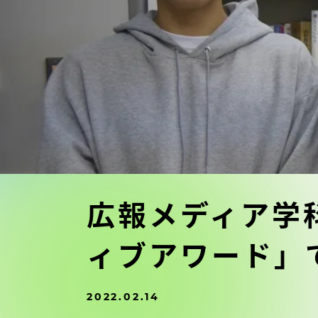
東海大学の障がい学生支援に関
大学院
する取り組みについて
教育方針
東海大学環境憲章
教育シス
ダイバーシティ推進
教育セン
中期目標
研究支援
学則・諸規程
広報メディア学
スポーツ
ィブアワード」
コンプライアンス
研究所
キャンパス案内
2022.02.14