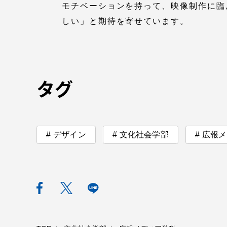
モチベーションを持って、映像制作に臨
しい」と期待を寄せています。
TOKAIスポーツ
タグ
教育研究上の目的
及び養成する人材
像と３つのポリシ
ー
デザイン
文化社会学部
広報メ
資料請求
お問い