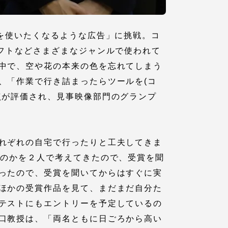
を使いたくなるような広告」に挑戦。コ
フトなどさまざまなジャンルで使われて
中で、空や花の本来の色を忘れてしまう
、「作業で行き詰まったらツールを(コ
点が評価され、見事映像部門のグランプ
れぞれの自宅で行ったりと工夫してきま
静岡キャンパス
熊本キャンパス
いのかを２人で考えてきたので、受賞を聞
ったので、受賞を聞いてからはすぐに実
ほかの受賞作品を見て、まだまだ自分た
テストにもエントリーを予定しているの
口教授は、「両名ともに日ごろから高い