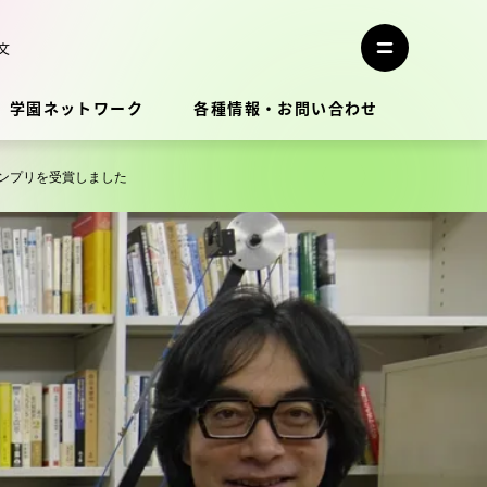
メ
ニ
文
メ
ュ
ニ
ー
ュ
を
学園ネットワーク
各種情報・お問い合わせ
ー
閉
を
じ
開
る
く
ンプリを受賞しました
教員・研究者ガイド
学生生活
学生生活
学生生活サポート