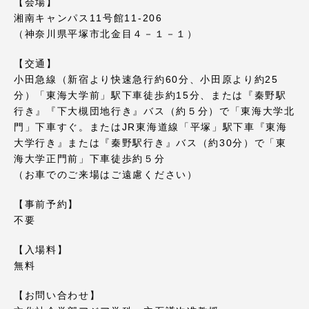
TOKAIスポーツ
【会場】
湘南キャンパス11号館11-206
（神奈川県平塚市北金目４－１－１）
【交通】
ニュースリリース
小田急線（新宿より快速急行約60分、小田原より約25
分）「東海大学前」駅下車徒歩約15分、または『秦野駅
行き』『下大槻団地行き』バス（約５分）で「東海大学北
門」下車すぐ。またはJR東海道線「平塚」駅下車『東海
大学行き』または『秦野駅行き』バス（約30分）で「東
卒業にあたってのアンケート
海大学正門前」下車徒歩約５分
（お車でのご来場はご遠慮ください）
【事前予約】
認証評価
不要
【入場料】
無料
教育研究上の目的及び養成する人材像と３つの
【お問い合わせ】
ポリシー