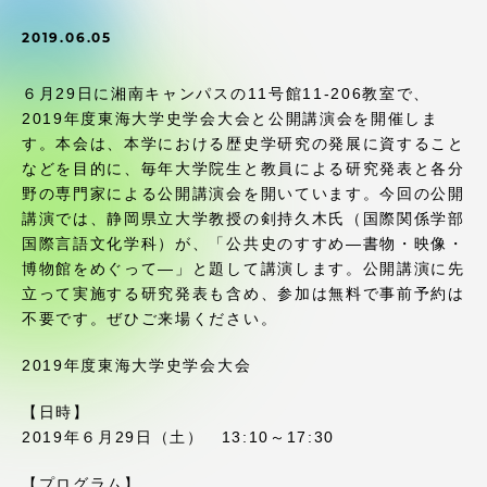
受験・入学案内
2019.06.05
学生生活
６月29日に湘南キャンパスの11号館11-206教室で、
2019年度東海大学史学会大会と公開講演会を開催しま
グローバルネットワーク
す。本会は、本学における歴史学研究の発展に資すること
などを目的に、毎年大学院生と教員による研究発表と各分
野の専門家による公開講演会を開いています。今回の公開
学外連携
講演では、静岡県立大学教授の剣持久木氏（国際関係学部
国際言語文化学科）が、「公共史のすすめ―書物・映像・
学園ネットワーク
博物館をめぐって―」と題して講演します。公開講演に先
立って実施する研究発表も含め、参加は無料で事前予約は
不要です。ぜひご来場ください。
各種情報・お問い合わせ
2019年度東海大学史学会大会
【日時】
2019年６月29日（土） 13:10～17:30
【プログラム】