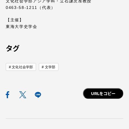
文化社会学部アジア学科・立石謙次准教授
0463-58-1211（代表）
【主催】
東海大学史学会
資料請求
お問い合わせ
在学生・保護者向けポータル（TIPS）
本学教職員向け情報
タグ
中文
文化社会学部
文学部
URLをコピー