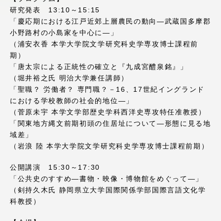
アクセス情報
研究発表 13:10～15:15
「慶応期における江戸近郊上層農民の動向―武蔵国多摩郡
小野路村の小島家を中心に―」
（浦安衣香 本学大学院文学研究科史学専攻博士課程前
品川キャンパス
湘南キャンパス
期）
伊勢原キャンパス
静岡キャンパス
「唐太宗による正統性の確立と『九成宮醴泉銘』」
（堀井裕之氏 明治大学兼任講師）
熊本キャンパス
阿蘇くまもと
「聖職？ 労働者？ 専門職？－16、17世紀イングランド
臨空キャンパス
における学校教師の社会的地位―」
（菅原未宇 本学文学部歴史学科西洋史専攻特任准教授）
札幌キャンパス
「関東地方縄文前期初頭の住居址について―形態に見る地
域差」
（岩浪 陸 本学大学院文学研究科史学専攻博士課程前期）
公開講演 15:30～17:30
「公共史のすすめ―書物・映像・博物館をめぐって―」
（剣持久木氏 静岡県立大学国際関係学部国際言語文化学
科教授）