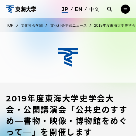
コ
メ
サ
中文
ニ
イ
サ
メ
ン
ュ
ト
文
イ
ニ
テ
ー
検
ト
ュ
化
TOP
文化社会学部
文化社会学部ニュース
2019年度東海大学史
を
索
検
ー
在学生・保護者向けポータル（TIPS）
ン
閉
を
社
索
を
ツ
じ
閉
を
開
会
る
じ
開
く
に
る
学
く
受験・入学案内
ス
部
キ
ッ
教員・研究者ガイド
プ
2019年度東海大学史学会大
大学の概要
会・公開講演会「公共史のすす
教育・研究
め―書物・映像・博物館をめぐ
って―」を開催します