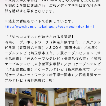
※東海大学文学部は、2018年４月から文学部と文化社会
アクセス情報
学部の２学部に改編され、広報メディア学科は文化社会学
部を構成する学科となります。
※過去の番組をサイトで公開しています。
品川キャンパス
湘南キャンパス
http://www.hum.u-tokai.ac.jp/cosmos/index.html
伊勢原キャンパス
静岡キャンパス
【「知のコスモス」が放送される放送局】
熊本キャンパス
阿蘇くまもと
湘南ケーブルネットワーク（神奈川県平塚市）／八戸テレ
臨空キャンパス
ビ放送（青森県八戸市）／J:COM（関東全域）／本庄ケ
ーブルテレビ（埼玉県本庄市）／蕨ケーブルビジョン（埼
札幌キャンパス
玉県蕨市）／佐久ケーブルテレビ（長野県佐久市）／瑞穂
ケーブルテレビ（東京都西多摩郡）／狭山ケーブルテレビ
（埼玉県狭山市）／ケーブルテレビ（栃木県栃木市）／一
関ケーブルネットワーク（岩手県一関市）／西軽井沢ケー
ブルテレビ（長野県御代田町）