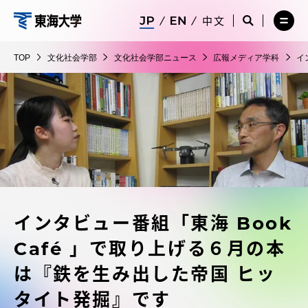
コ
メ
サ
中文
ニ
イ
サ
メ
ン
ュ
ト
文
イ
ニ
テ
ー
検
ト
ュ
化
TOP
文化社会学部
文化社会学部ニュース
広報メディア学科
イ
を
索
検
ー
在学生・保護者向けポータル（TIPS）
ン
閉
を
社
索
を
ツ
じ
閉
を
開
会
る
じ
開
く
に
る
学
く
受験・入学案内
ス
部
キ
ッ
教員・研究者ガイド
プ
インタビュー番組「東海 Book
大学の概要
Café 」で取り上げる６月の本
教育・研究
は『鉄を生み出した帝国 ヒッ
タイト発掘』です