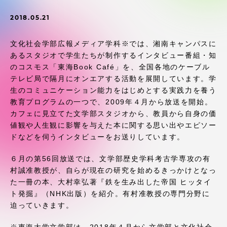
受験・入学案内
2018.05.21
学生生活
文化社会学部広報メディア学科※では、湘南キャンパスに
あるスタジオで学生たちが制作するインタビュー番組・知
グローバルネットワーク
のコスモス「東海Book Café」を、全国各地のケーブル
テレビ局で隔月にオンエアする活動を展開しています。学
生のコミュニケーション能力をはじめとする実践力を養う
学外連携
教育プログラムの一つで、2009年４月から放送を開始。
カフェに見立てた文学部スタジオから、教員から自身の価
学園ネットワーク
値観や人生観に影響を与えた本に関する思い出やエピソー
ドなどを伺うインタビューをお送りしています。
各種情報・お問い合わせ
６月の第56回放送では、文学部歴史学科考古学専攻の有
村誠准教授が、自らが現在の研究を始めるきっかけとなっ
た一冊の本、大村幸弘著『鉄を生み出した帝国 ヒッタイ
ト発掘』（NHK出版）を紹介。有村准教授の専門分野に
迫っていきます。