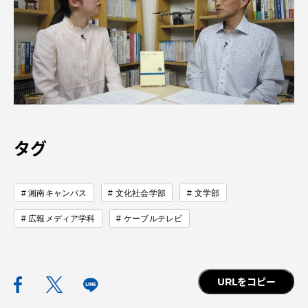
TOKAIスポーツ
ニュースリリース
タグ
卒業にあたってのアンケート
湘南キャンパス
文化社会学部
文学部
認証評価
広報メディア学科
ケーブルテレビ
URLをコピー
教育研究上の目的及び養成する人材像と３つの
ポリシー