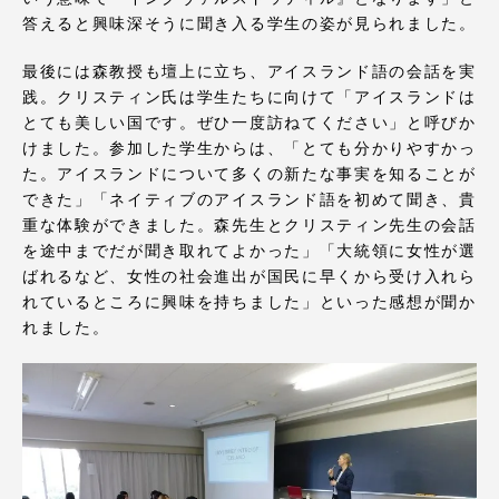
TOKAIスポーツ
答えると興味深そうに聞き入る学生の姿が見られました。
最後には森教授も壇上に立ち、アイスランド語の会話を実
践。クリスティン氏は学生たちに向けて「アイスランドは
ニュースリリース
とても美しい国です。ぜひ一度訪ねてください」と呼びか
けました。参加した学生からは、「とても分かりやすかっ
た。アイスランドについて多くの新たな事実を知ることが
できた」「ネイティブのアイスランド語を初めて聞き、貴
重な体験ができました。森先生とクリスティン先生の会話
卒業にあたってのアンケート
を途中までだが聞き取れてよかった」「大統領に女性が選
ばれるなど、女性の社会進出が国民に早くから受け入れら
れているところに興味を持ちました」といった感想が聞か
れました。
認証評価
教育研究上の目的及び養成する人材像と３つの
ポリシー