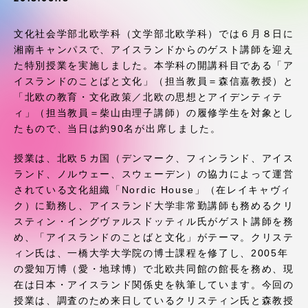
受験・入学案内
文化社会学部北欧学科（文学部北欧学科）では６月８日に
学生生活
湘南キャンパスで、アイスランドからのゲスト講師を迎え
た特別授業を実施しました。本学科の開講科目である「ア
イスランドのことばと文化」（担当教員＝森信嘉教授）と
グローバルネットワーク
「北欧の教育・文化政策／北欧の思想とアイデンティテ
ィ」（担当教員＝柴山由理子講師）の履修学生を対象とし
学外連携
たもので、当日は約90名が出席しました。
授業は、北欧５カ国（デンマーク、フィンランド、アイス
学園ネットワーク
ランド、ノルウェー、スウェーデン）の協力によって運営
されている文化組織「Nordic House」（在レイキャヴィ
ク）に勤務し、アイスランド大学非常勤講師も務めるクリ
各種情報・お問い合わせ
スティン・イングヴァルスドッティル氏がゲスト講師を務
め、「アイスランドのことばと文化」がテーマ。クリステ
ィン氏は、一橋大学大学院の博士課程を修了し、2005年
の愛知万博（愛・地球博）で北欧共同館の館長を務め、現
在は日本・アイスランド関係史を執筆しています。今回の
授業は、調査のため来日しているクリスティン氏と森教授