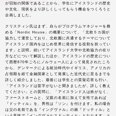
が旧知の関係であることから、学生にアイスランドの歴史
アクセス情報
や文化、現状をより詳しくしってもらう機会をつくろうと
企画しました。
品川キャンパス
湘南キャンパス
クリスティン氏はまず、自らがプログラムマネジャーを務
める「Nordic House」の概要について、「北欧５カ国が
伊勢原キャンパス
静岡キャンパス
協力して運営しており、北欧圏に共通するテーマについて
熊本キャンパス
阿蘇くまもと
アイスランド国内をはじめ世界に発信する役割を担ってい
臨空キャンパス
ます」と説明。続いてアイスランド大学や北欧協力の在り
方などについて解説したほか、アイスランドの歴史につい
札幌キャンパス
て西暦870年ごろにノルウェー人によって発見されたころ
から、デンマークによる統治時代やイギリス、アメリカの
占領期を経て金融国家として発展した近代史に至るまでを
詳しく紹介しました。最後には学生との質疑応答も行い、
「アイスランドは苗字がないと聞きましたが、詳しく教え
てください」との質問に、「アイスランド人は姓がなく、
ファーストネームと、父親の名前に加えて女性であれば
『ドッティル』を、男性は『ソン』を付けます。私の場合
は父の名前である『イングヴァル』の娘『ドッティル』と
いう意味で『イングヴァルスドッティル』となります」と