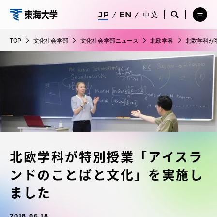
コ
メ
サ
中文
ニ
イ
サ
メ
ン
ュ
ト
文
イ
ニ
テ
ー
検
ト
ュ
化
TOP
文化社会学部
文化社会学部ニュース
北欧学科
北欧学科が
を
索
検
ー
在学生・保護者向けポータル（TIPS）
ン
閉
を
社
索
を
ツ
じ
閉
を
開
会
る
じ
開
く
に
る
学
く
受験・入学案内
ス
部
キ
ッ
教員・研究者ガイド
プ
北欧学科が特別授業「アイスラ
大学の概要
ンドのことばと文化」を実施し
教育・研究
ました
2018.06.18