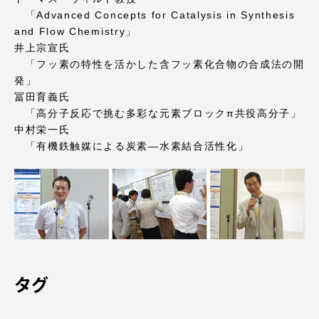
TOKAIスポーツ
「Advanced Concepts for Catalysis in Synthesis
and Flow Chemistry」
井上宗宣氏
「フッ素の特性を活かした含フッ素化合物の合成法の開
ニュースリリース
発」
冨田育義氏
「高分子反応で挑む多彩な元素ブロックπ共役高分子」
中村栄一氏
「有機鉄触媒による炭素―水素結合活性化」
卒業にあたってのアンケート
認証評価
タグ
教育研究上の目的及び養成する人材像と３つの
ポリシー