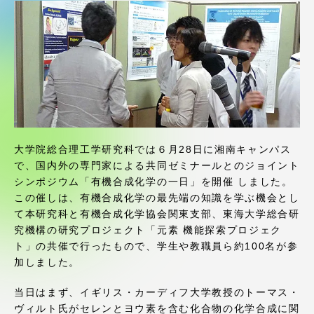
受験・入学案内
学生生活
グローバルネットワーク
学外連携
大学院総合理工学研究科では６月28日に湘南キャンパス
で、国内外の専門家による共同ゼミナールとのジョイント
学園ネットワーク
シンポジウム「有機合成化学の一日」を開催 しました。
この催しは、有機合成化学の最先端の知識を学ぶ機会とし
て本研究科と有機合成化学協会関東支部、東海大学総合研
各種情報・お問い合わせ
究機構の研究プロジェクト「元素 機能探索プロジェク
ト」の共催で行ったもので、学生や教職員ら約100名が参
加しました。
当日はまず、イギリス・カーディフ大学教授のトーマス・
ヴィルト氏がセレンとヨウ素を含む化合物の化学合成に関