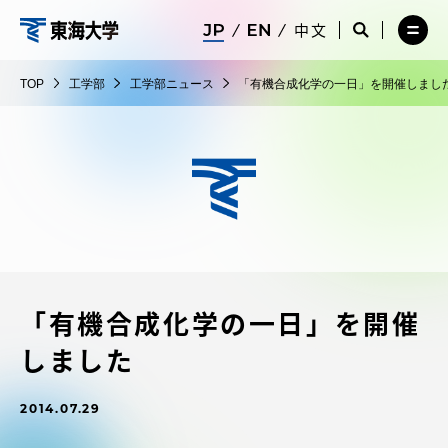
コ
メ
サ
中文
ニ
イ
サ
メ
ン
ュ
ト
工
イ
ニ
テ
ー
検
ト
ュ
学
TOP
工学部
工学部ニュース
「有機合成化学の一日」を開催しまし
を
索
検
ー
在学生・保護者向けポータル（TIPS）
ン
閉
を
部
索
を
ツ
じ
閉
を
開
る
じ
開
く
に
る
く
受験・入学案内
ス
キ
ッ
教員・研究者ガイド
プ
「有機合成化学の一日」を開催
大学の概要
しました
教育・研究
2014.07.29