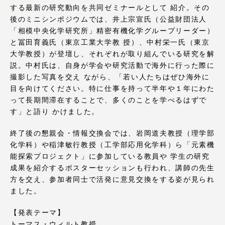
する最新の研究動向を共同ゼミナールとして 紹介。その
アクセス情報
後のミニシンポジウムでは、井上宗宣氏（公益財団法人
「相模中央化学研究所」精密有機化学グループリーダー）
と冨田育義氏（東京工業大学教 授）、中村栄一氏（東京
品川キャンパス
湘南キャンパス
大学教授）が登壇し、それぞれが取り組んでいる研究を解
説。中村氏は、自身が学会や研究活動で海外に行った際に
伊勢原キャンパス
静岡キャンパス
撮影した写真を交え ながら、「若い人たちはぜひ海外に
熊本キャンパス
阿蘇くまもと
目を向けてください。特に仕事を持って半年や１年にわた
臨空キャンパス
って長期間滞在することで、多くのことを学べるはずで
す」と語り かけました。
札幌キャンパス
終了後の懇親会・情報交換会では、岩岡道夫教授（理学部
化学科）や稲津敏行教授（工学部応用化学科）ら「元素機
能探索プロジェクト」に参加している教員や 学生の研究
成果を紹介するポスターセッションも行われ、講師の先生
方を交え、参加者同士で活発に意見交換をする姿が見られ
ました。
【発表テーマ】
トーマス・ウィルト教授