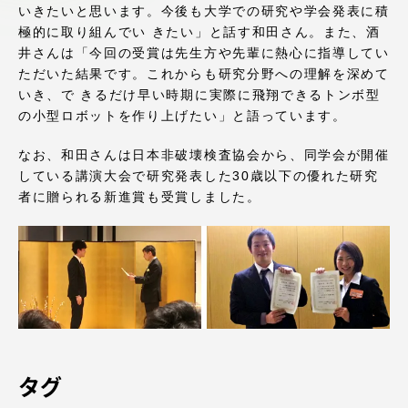
いきたいと思います。今後も大学での研究や学会発表に積
アクセス情報
極的に取り組んでい きたい」と話す和田さん。また、酒
井さんは「今回の受賞は先生方や先輩に熱心に指導してい
ただいた結果です。これからも研究分野への理解を深めて
品川キャンパス
湘南キャンパス
いき、で きるだけ早い時期に実際に飛翔できるトンボ型
の小型ロボットを作り上げたい」と語っています。
伊勢原キャンパス
静岡キャンパス
熊本キャンパス
阿蘇くまもと
なお、和田さんは日本非破壊検査協会から、同学会が開催
臨空キャンパス
している講演大会で研究発表した30歳以下の優れた研究
者に贈られる新進賞も受賞しました。
札幌キャンパス
タグ