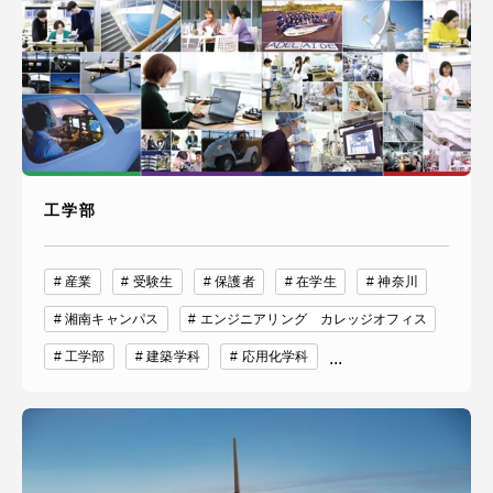
資料請求
お問い合わせ
在学生・保護者向けポータル（TIPS）
本学教職員向け情報
工学部
中文
産業
受験生
保護者
在学生
神奈川
湘南キャンパス
エンジニアリング カレッジオフィス
工学部
建築学科
応用化学科
...