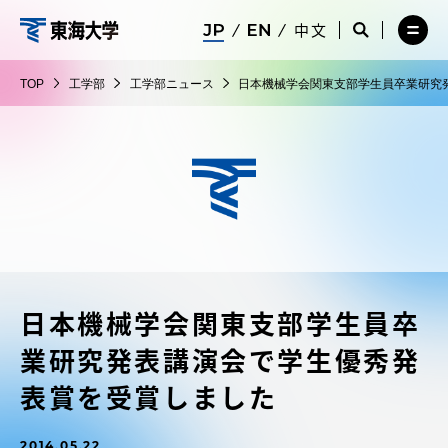
コ
メ
サ
中文
ニ
イ
サ
メ
ン
ュ
ト
工
イ
ニ
テ
ー
検
ト
ュ
学
TOP
工学部
工学部ニュース
日本機械学会関東支部学生員卒業研究
を
索
検
ー
在学生・保護者向けポータル（TIPS）
ン
閉
を
部
索
を
ツ
じ
閉
を
開
る
じ
開
く
に
る
く
受験・入学案内
ス
キ
ッ
教員・研究者ガイド
プ
日本機械学会関東支部学生員卒
大学の概要
業研究発表講演会で学生優秀発
教育・研究
表賞を受賞しました
2014.05.22