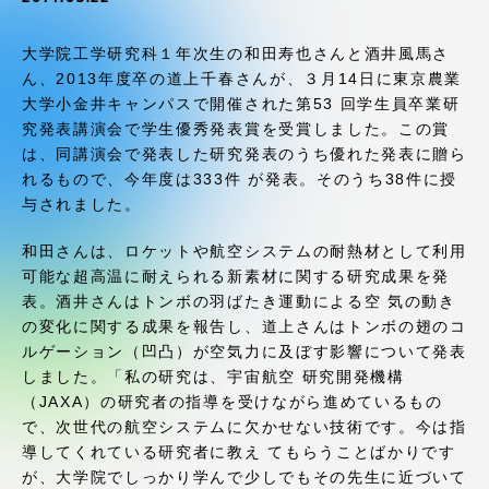
受験・入学案内
大学院工学研究科１年次生の和田寿也さんと酒井風馬さ
学生生活
ん、2013年度卒の道上千春さんが、３月14日に東京農業
大学小金井キャンパスで開催された第53 回学生員卒業研
究発表講演会で学生優秀発表賞を受賞しました。この賞
グローバルネットワーク
は、同講演会で発表した研究発表のうち優れた発表に贈ら
れるもので、今年度は333件 が発表。そのうち38件に授
学外連携
与されました。
和田さんは、ロケットや航空システムの耐熱材として利用
学園ネットワーク
可能な超高温に耐えられる新素材に関する研究成果を発
表。酒井さんはトンボの羽ばたき運動による空 気の動き
の変化に関する成果を報告し、道上さんはトンボの翅のコ
各種情報・お問い合わせ
ルゲーション（凹凸）が空気力に及ぼす影響について発表
しました。「私の研究は、宇宙航空 研究開発機構
（JAXA）の研究者の指導を受けながら進めているもの
で、次世代の航空システムに欠かせない技術です。今は指
導してくれている研究者に教え てもらうことばかりです
が、大学院でしっかり学んで少しでもその先生に近づいて