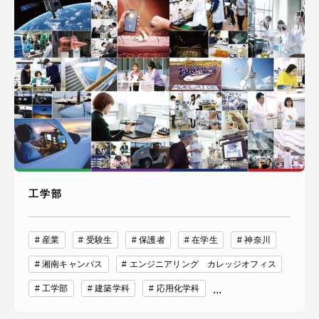
資料請求
お問い合わせ
在学生・保護者向けポータル（TIPS）
本学教職員向け情報
中文
工学部
産業
受験生
保護者
在学生
神奈川
湘南キャンパス
エンジニアリング カレッジオフィス
工学部
建築学科
応用化学科
...