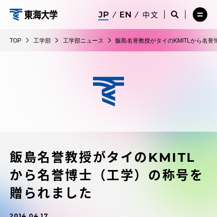
コ
メ
サ
中文
ニ
イ
サ
メ
ン
ュ
ト
工
イ
ニ
テ
ー
検
ト
ュ
学
TOP
工学部
工学部ニュース
飯島名誉教授がタイのKMITLから名
を
索
検
ー
在学生・保護者向けポータル（TIPS）
ン
閉
を
部
索
を
ツ
じ
閉
を
開
る
じ
開
く
に
る
く
受験・入学案内
ス
キ
ッ
教員・研究者ガイド
プ
飯島名誉教授がタイのKMITL
大学の概要
から名誉博士（工学）の称号を
教育・研究
贈られました
2014.04.17