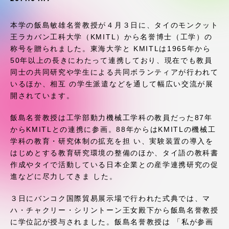
受験・入学案内
本学の飯島敏雄名誉教授が４月３日に、タイのモンクット
学生生活
王ラカバン工科大学（KMITL）から名誉博士（工学）の
称号を贈られました。東海大学と KMITLは1965年から
50年以上の長きにわたって連携しており、現在でも教員
グローバルネットワーク
同士の共同研究や学生による共同ボランティアが行われて
いるほか、相互 の学生派遣などを通して幅広い交流が展
学外連携
開されています。
飯島名誉教授は工学部動力機械工学科の教員だった87年
学園ネットワーク
からKMITLとの連携に参画。88年からはKMITLの機械工
学科の教育・研究体制の拡充を担 い、実験装置の導入を
はじめとする教育研究環境の整備のほか、タイ語の教科書
各種情報・お問い合わせ
作成やタイで活動している日本企業との産学連携研究の促
進などに尽力してきま した。
３日にバンコク国際貿易展示場で行われた式典では、マ
ハ・チャクリー・シリントーン王女殿下から飯島名誉教授
に学位記が授与されました。飯島名誉教授は 「私が参画