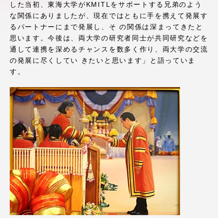
した当初、東海大学がKMITLをサポートする兄弟のよう
アクセス情報
な関係にありましたが、現在ではともに手を携えて発展す
るパートナーにまで発展し、そ の関係は深まってきたと
思います。今後は、両大学の研究者同士が共同研究などを
品川キャンパス
湘南キャンパス
通して連携を深めるチャンスを数多く作り、両大学の交流
の発展に尽くしてい きたいと思います」と語っていま
伊勢原キャンパス
静岡キャンパス
す。
熊本キャンパス
阿蘇くまもと
臨空キャンパス
札幌キャンパス